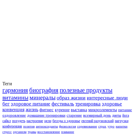
Теги
гармония
биография
полезные продукты
витамины
минералы
образ жизни
интересные люди
бег
здоровое питание
фестиваль
тренировка
здоровье
конвенция
жизнь
фитнес
курение
выставка
микроэлементы
питание
оздоровление
домашние тренировки
старение
всемирный день
диеты
йога
сайкл
похудеть
настроение
цели
беседы о здоровье
евгений разумовский
нагрузки
конференция
позитив
антиоксиданты
физиология
соревнование
страх
утро
напитки
стресс
организм
травы
восстановление
плавание