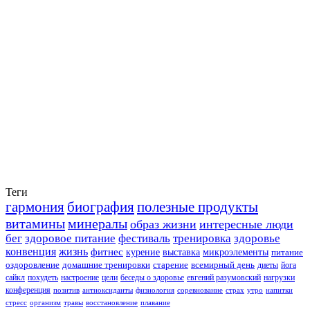
Теги
гармония
биография
полезные продукты
витамины
минералы
образ жизни
интересные люди
бег
здоровое питание
фестиваль
тренировка
здоровье
конвенция
жизнь
фитнес
курение
выставка
микроэлементы
питание
оздоровление
домашние тренировки
старение
всемирный день
диеты
йога
сайкл
похудеть
настроение
цели
беседы о здоровье
евгений разумовский
нагрузки
конференция
позитив
антиоксиданты
физиология
соревнование
страх
утро
напитки
стресс
организм
травы
восстановление
плавание