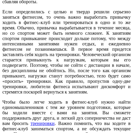
сбавляя обороты.
Если определились с целью и твердо решили серьезно
заняться фитнесом, то очень важно выработать привычку
ходить в фитнес–клуб или тренироваться в одно и то же
время. Обычно, привычка вырабатывается в течение месяца,
но со спортом может быть немного сложнее. К занятиям
спортом привыкание происходит дольше потому, что между
интенсивными занятиями нужен отдых, и ежедневно
фитнесом не позанимаешься. В первое время придется
заставлять себя ходить на тренировки. Человеческий организм
старается привыкнуть к нагрузкам, которым вы его
подвергаете. Поэтому, чтобы не сойти с дистанции в начале,
без дисциплины не обойтись. Но, после того как организм
привыкнет, нагрузки станут потребностью, тело будет само
«просить» тренировки. Как правило, пропустив одну-две
тренировки, любители фитнеса испытывают дискомфорт и
стремятся поскорей вернуться к занятиям.
Чтобы было легче ходить в фитнес-клуб нужно найти
единомышленников с тем же уровнем подготовки, которые
бы ходили вместе с вами на занятия. Вы сможете
поддерживать друг друга, и легкий дух соперничества не даст
вам бросить
тренировки
. Важно помнить, что вы ходите в
фитнес-клуб заниматься спортом, а не обсуждать текущие