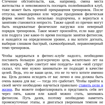
Стечение обстоятельств, как, например, смена места
жительства и невозможность посещать полюбившийся клуб,
тоже может быть причной прекращения тренировок. После
отпуска, командировки или череды праздников физическая
форма может быть несколько подпорчена, и вернуться к
занятиям становится непросто. Также одной из причин могут
быть неадекватные физические нагрузки или неверный
порядок тренировок. Такое может произойти, если ваш друг
или подруга уже какое-то время посещали занятия фитнесом,
и находятся на определенном уровне, а вы хотите догнать,
выбирая слишком быстрый, скачкообразный, неравномерный
темп тренировок.
Чтобы задержаться в фитнес–клубе надолго, необходимо
поставить большую долгосрочную цель, желательно лет на
пять вперед. «Врач советует мне похудеть» или «мой супруг
сказал, что мне нужно заниматься» не подходят в качестве
целей. Ведь, это не ваши цели, это не то чего хотите именно
вы. Цель должна исходить от вас лично и она должна быть
очень важна для вас — тогда это сработает. Чтобы прийти к
своей мечте необходимо научиться правильно
ставить цели в
жизни
. Вы можете пофантазировать и представить себя лет
через пять, каким или какой можно стать, занимаясь
фитнесом. Путь далек, поэтому необходимо наметить
промежуточные этапы, и двигаться уверенным темпом не