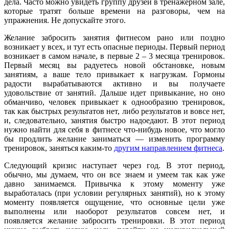
дела. Часто можно увидеть группу друзей в тренажерном зале,
которые тратят больше времени на разговоры, чем на
упражнения. Не допускайте этого.
Желание забросить занятия фитнесом рано или поздно
возникает у всех, и тут есть опасные периоды. Первый период
возникает в самом начале, в первые 2 – 3 месяца тренировок.
Первый месяц вы радуетесь новой обстановке, новым
занятиям, а ваше тело привыкает к нагрузкам. Гормоны
радости вырабатываются активно и вы получаете
удовольствие от занятий. Дальше идет привыкание, но оно
обманчиво, человек привыкает к однообразию тренировок,
так как быстрых результатов нет, либо результатов и вовсе нет,
и, следовательно, занятия быстро надоедают. В этот период
нужно найти для себя в фитнесе что-нибудь новое, что могло
бы продлить желание заниматься — изменить программу
тренировок, заняться каким-то
другим направлением фитнеса
.
Следующий кризис наступает через год. В этот период,
обычно, мы думаем, что он все знаем и умеем так как уже
давно занимаемся. Привычка к этому моменту уже
выработалась (при условии регулярных занятий), но к этому
моменту появляется ощущение, что основные цели уже
выполнены или наоборот результатов совсем нет, и
появляется желание забросить тренировки. В этот период