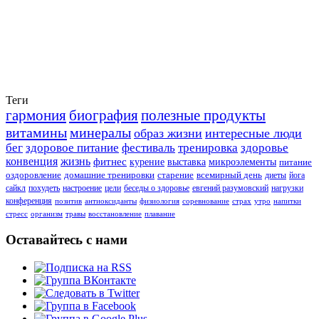
Теги
гармония
биография
полезные продукты
витамины
минералы
образ жизни
интересные люди
бег
здоровое питание
фестиваль
тренировка
здоровье
конвенция
жизнь
фитнес
курение
выставка
микроэлементы
питание
оздоровление
домашние тренировки
старение
всемирный день
диеты
йога
сайкл
похудеть
настроение
цели
беседы о здоровье
евгений разумовский
нагрузки
конференция
позитив
антиоксиданты
физиология
соревнование
страх
утро
напитки
стресс
организм
травы
восстановление
плавание
Оставайтесь с нами