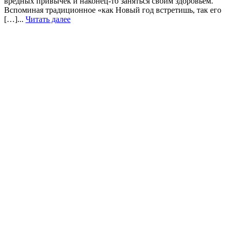
вредных привычек и наконец-то заняться своим здоровьем.
Вспоминая традиционное «как Новый год встретишь, так его
[…]...
Читать далее