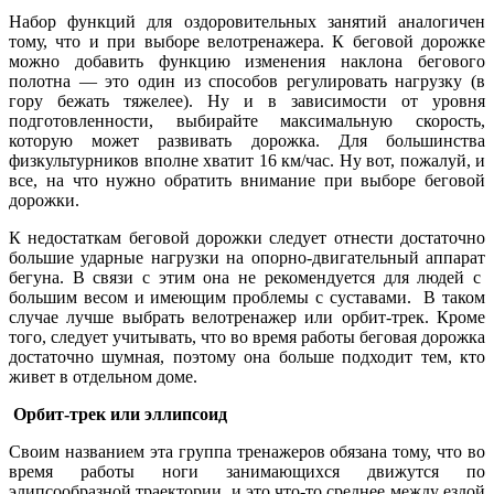
Набор функций для оздоровительных занятий аналогичен
тому, что и при выборе велотренажера. К беговой дорожке
можно добавить функцию изменения наклона бегового
полотна — это один из способов регулировать нагрузку (в
гору бежать тяжелее). Ну и в зависимости от уровня
подготовленности, выбирайте максимальную скорость,
которую может развивать дорожка. Для большинства
физкультурников вполне хватит 16 км/час. Ну вот, пожалуй, и
все, на что нужно обратить внимание при выборе беговой
дорожки.
К недостаткам беговой дорожки следует отнести достаточно
большие ударные нагрузки на опорно-двигательный аппарат
бегуна. В связи с этим она не рекомендуется для людей с
большим весом и имеющим проблемы с суставами. В таком
случае лучше выбрать велотренажер или орбит-трек. Кроме
того, следует учитывать, что во время работы беговая дорожка
достаточно шумная, поэтому она больше подходит тем, кто
живет в отдельном доме.
Орбит-трек или эллипсоид
Своим названием эта группа тренажеров обязана тому, что во
время работы ноги занимающихся движутся по
элипсообразной траектории, и это что-то среднее между ездой