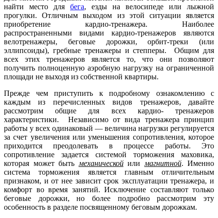
найти место для
бега
, езды на велосипеде или лыжной
прогулки. Отличным выходом из этой ситуации является
приобретение кардио-тренажера. Наиболее
распространенными видами кардио-тренажеров являются
велотренажеры, беговые дорожки, орбит-треки (или
эллипсоиды), гребные тренажеры и степперы. Общим для
всех этих тренажеров является то, что они позволяют
получить полноценную аэробную нагрузку на ограниченной
площади не выходя из собственной квартиры.
Прежде чем приступить к подробному ознакомлению с
каждым из перечисленных видов тренажеров, давайте
рассмотрим общие для всех кардио- тренажеров
характеристики. Независимо от вида тренажера принцип
работы у всех одинаковый — величина нагрузки регулируется
за счет увеличения или уменьшения сопротивления, которое
приходится преодолевать в процессе работы. Это
сопротивление задается системой торможения маховика,
которая может быть
механической
или
магнитной
. Именно
система торможения является главным отличительным
признаком, и от нее зависит срок эксплуатации тренажера, и
комфорт во время занятий. Исключение составляют только
беговые дорожки, но более подробно рассмотрим эту
особенность в разделе посвященному беговым дорожкам.