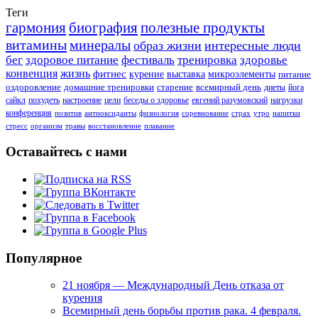
Теги
гармония
биография
полезные продукты
витамины
минералы
образ жизни
интересные люди
бег
здоровое питание
фестиваль
тренировка
здоровье
конвенция
жизнь
фитнес
курение
выставка
микроэлементы
питание
оздоровление
домашние тренировки
старение
всемирный день
диеты
йога
сайкл
похудеть
настроение
цели
беседы о здоровье
евгений разумовский
нагрузки
конференция
позитив
антиоксиданты
физиология
соревнование
страх
утро
напитки
стресс
организм
травы
восстановление
плавание
Оставайтесь с нами
Популярное
21 ноября — Международный День отказа от
курения
Всемирный день борьбы против рака. 4 февраля.