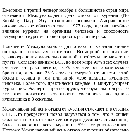
Ежегодно в третий четверг ноября в большинстве стран мира
отмечается Международный день отказа от курения (No
Smoking Day). Эту традицию основало Американское
онкологическое общество еще в 1977 году, оценив пагубное
влияние курения на организм человека и способность
регулярного курения провоцировать развитие рака.
Появление Международного дня отказа от курения вполне
оправдано, поскольку статистика Всемирной организации
здравоохранения касательно данной проблемы не может не
пугать. Согласно данным ВОЗ, во всем мире 90% всех случаев
смертей от рака легких, 75% смертей от хронического
бронхита, а также 25% случаев смертей от ишемической
болезни сердца в той или иной мере вызваны курением
человека. Более того, практически каждые 10 минут умирает
курильщик. Эксперты прогнозируют, что буквально через 10
лет этот показатель смертности увеличится до одного
курильщика в 3 секунды.
Международный день отказа от курения отмечают и в странах
СНГ. Это прекрасный повод задуматься о том, что в общей
сложности в этих странах сейчас курит десятая часть женщин,
более половины всех мужчин, 53% старшеклассников.
Поэтому Международный день отказа от курения обязательно