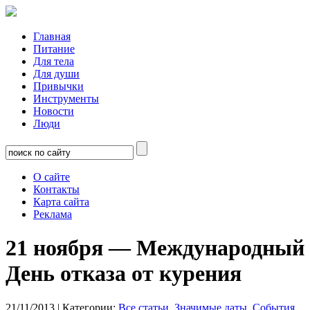
Главная
Питание
Для тела
Для души
Привычки
Инструменты
Новости
Люди
О сайте
Контакты
Карта сайта
Реклама
21 ноября — Международный
День отказа от курения
21/11/2013
| Категории:
Все статьи
,
Значимые даты
,
События