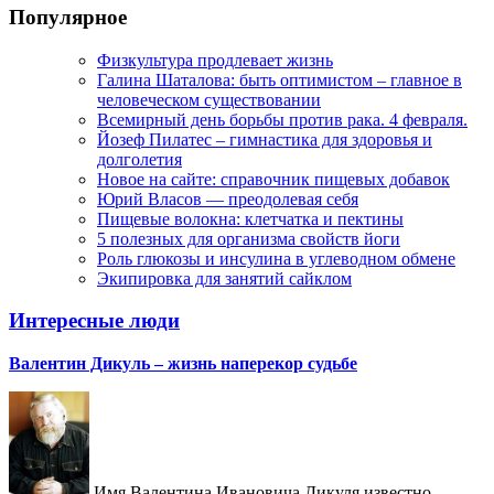
Популярное
Физкультура продлевает жизнь
Галина Шаталова: быть оптимистом – главное в
человеческом существовании
Всемирный день борьбы против рака. 4 февраля.
Йозеф Пилатес – гимнастика для здоровья и
долголетия
Новое на сайте: справочник пищевых добавок
Юрий Власов — преодолевая себя
Пищевые волокна: клетчатка и пектины
5 полезных для организма свойств йоги
Роль глюкозы и инсулина в углеводном обмене
Экипировка для занятий сайклом
Интересные люди
Валентин Дикуль – жизнь наперекор судьбе
Имя Валентина Ивановича Дикуля известно