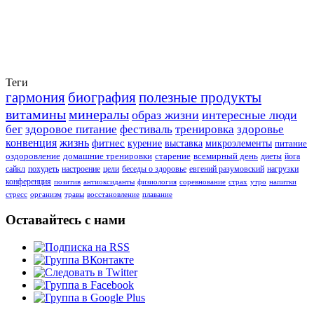
Теги
гармония
биография
полезные продукты
витамины
минералы
образ жизни
интересные люди
бег
здоровое питание
фестиваль
тренировка
здоровье
конвенция
жизнь
фитнес
курение
выставка
микроэлементы
питание
оздоровление
домашние тренировки
старение
всемирный день
диеты
йога
сайкл
похудеть
настроение
цели
беседы о здоровье
евгений разумовский
нагрузки
конференция
позитив
антиоксиданты
физиология
соревнование
страх
утро
напитки
стресс
организм
травы
восстановление
плавание
Оставайтесь с нами