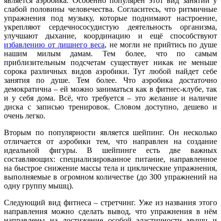
является аэробика. Особенно популярен этот вид занятий у
слабой половины человечества. Согласитесь, что ритмичные
упражнения под музыку, которые поднимают настроение,
укрепляют сердечнососудистую деятельность организма,
улучшают дыхание, координацию и ещё способствуют
избавлению от лишнего веса
, не могли не прийтись по душе
нашим милым дамам. Тем более, что по самым
приблизительным подсчетам существует никак не меньше
сорока различных видов аэробики. Тут любой найдет себе
занятия по душе. Тем более. Что аэробика достаточно
демократична – ей можно заниматься как в фитнес-клубе, так
и у себя дома. Всё, что требуется – это желание и наличие
диска с записью тренировок. Словом доступно, дешево и
очень легко.
Вторым по популярности является шейпинг. Он несколько
отличается от аэробики тем, что направлен на создание
идеальной фигуры. В шейпинге есть две важных
составляющих: специализированное питание, направленное
на быстрое снижение массы тела и циклические упражнения,
выполняемые в огромном количестве (до 300 упражнений на
одну группу мышц).
Следующий вид фитнеса – стретчинг. Уже из названия этого
направления можно сделать вывод, что упражнения в нём
направлены на достижение особой эластичности мышц и