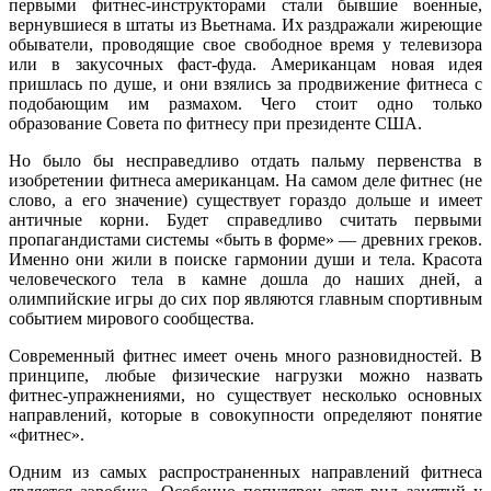
первыми фитнес-инструкторами стали бывшие военные,
вернувшиеся в штаты из Вьетнама. Их раздражали жиреющие
обыватели, проводящие свое свободное время у телевизора
или в закусочных фаст-фуда. Американцам новая идея
пришлась по душе, и они взялись за продвижение фитнеса с
подобающим им размахом. Чего стоит одно только
образование Совета по фитнесу при президенте США.
Но было бы несправедливо отдать пальму первенства в
изобретении фитнеса американцам. На самом деле фитнес (не
слово, а его значение) существует гораздо дольше и имеет
античные корни. Будет справедливо считать первыми
пропагандистами системы «быть в форме» — древних греков.
Именно они жили в поиске гармонии души и тела. Красота
человеческого тела в камне дошла до наших дней, а
олимпийские игры до сих пор являются главным спортивным
событием мирового сообщества.
Современный фитнес имеет очень много разновидностей. В
принципе, любые физические нагрузки можно назвать
фитнес-упражнениями, но существует несколько основных
направлений, которые в совокупности определяют понятие
«фитнес».
Одним из самых распространенных направлений фитнеса