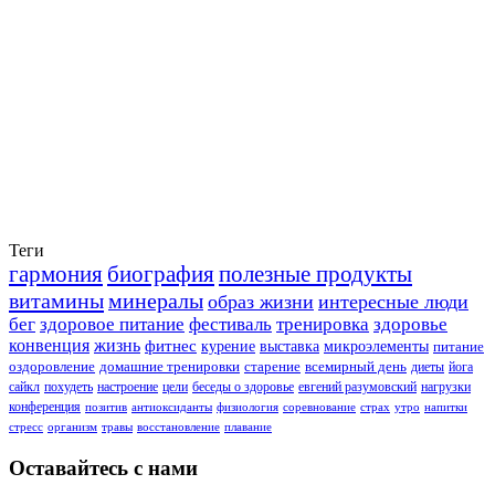
Теги
гармония
биография
полезные продукты
витамины
минералы
образ жизни
интересные люди
бег
здоровое питание
фестиваль
тренировка
здоровье
конвенция
жизнь
фитнес
курение
выставка
микроэлементы
питание
оздоровление
домашние тренировки
старение
всемирный день
диеты
йога
сайкл
похудеть
настроение
цели
беседы о здоровье
евгений разумовский
нагрузки
конференция
позитив
антиоксиданты
физиология
соревнование
страх
утро
напитки
стресс
организм
травы
восстановление
плавание
Оставайтесь с нами