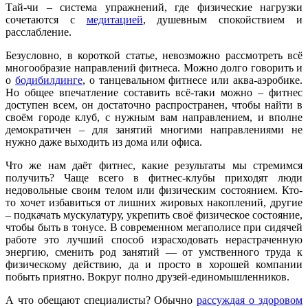
Тай-чи – система упражнений, где физические нагрузки
сочетаются с
медитацией
, душевным спокойствием и
расслабление.
Безусловно, в короткой статье, невозможно рассмотреть всё
многообразие направлений фитнеса. Можно долго говорить и
о
бодибилдинге
, о танцевальном фитнесе или аква-аэробике.
Но общее впечатление составить всё-таки можно – фитнес
доступен всем, он достаточно распространен, чтобы найти в
своём городе клуб, с нужным вам направлением, и вполне
демократичен – для занятий многими направлениями не
нужно даже выходить из дома или офиса.
Что же нам даёт фитнес, какие результаты мы стремимся
получить? Чаще всего в фитнес-клубы приходят люди
недовольные своим телом или физическим состоянием. Кто-
то хочет избавиться от лишних жировых накоплений, другие
– подкачать мускулатуру, укрепить своё физическое состояние,
чтобы быть в тонусе. В современном мегаполисе при сидячей
работе это лучший способ израсходовать нерастраченную
энергию, сменить род занятий — от умственного труда к
физическому действию, да и просто в хорошей компании
побыть приятно. Вокруг полно друзей-единомышленников.
А что обещают специалисты? Обычно
рассуждая о здоровом