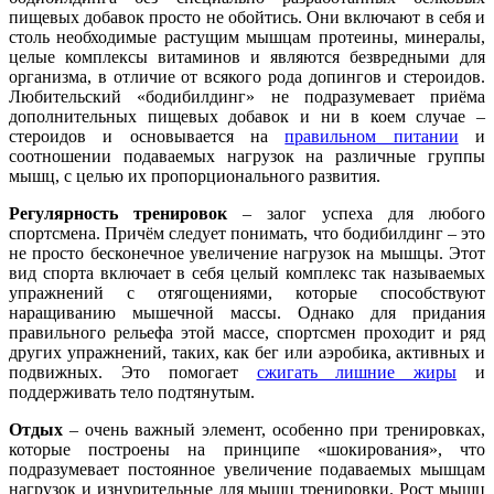
пищевых добавок просто не обойтись. Они включают в себя и
столь необходимые растущим мышцам протеины, минералы,
целые комплексы витаминов и являются безвредными для
организма, в отличие от всякого рода допингов и стероидов.
Любительский «бодибилдинг» не подразумевает приёма
дополнительных пищевых добавок и ни в коем случае –
стероидов и основывается на
правильном питании
и
соотношении подаваемых нагрузок на различные группы
мышц, с целью их пропорционального развития.
Регулярность тренировок
– залог успеха для любого
спортсмена. Причём следует понимать, что бодибилдинг – это
не просто бесконечное увеличение нагрузок на мышцы. Этот
вид спорта включает в себя целый комплекс так называемых
упражнений с отягощениями, которые способствуют
наращиванию мышечной массы. Однако для придания
правильного рельефа этой массе, спортсмен проходит и ряд
других упражнений, таких, как бег или аэробика, активных и
подвижных. Это помогает
сжигать лишние жиры
и
поддерживать тело подтянутым.
Отдых
– очень важный элемент, особенно при тренировках,
которые построены на принципе «шокирования», что
подразумевает постоянное увеличение подаваемых мышцам
нагрузок и изнурительные для мышц тренировки. Рост мышц