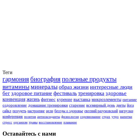
Теги
гармония
биография
полезные продукты
витамины
минералы
образ жизни
интересные люди
бег
здоровое питание
фестиваль
тренировка
здоровье
конвенция
жизнь
фитнес
курение
выставка
микроэлементы
питание
оздоровление
домашние тренировки
старение
всемирный день
диеты
йога
сайкл
похудеть
настроение
цели
беседы о здоровье
евгений разумовский
нагрузки
конференция
позитив
антиоксиданты
физиология
соревнование
страх
утро
напитки
стресс
организм
травы
восстановление
плавание
Оставайтесь с нами