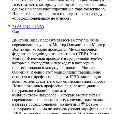
то есть атлеты, которые учавствуют в соревнованиях,
однако не используют спротивную фармакологию???
Или же их соревнования и их подготовка к разряду
«профессиональных» не относят?
21.06.2012 в 13:59
Олег
Дмитрий, здесь подразумевалось выступления на
соревнованиях уровня Мистер Олимпия или Мистер
Вселенная, которые проводятся Международной
федерацие бодибилдинга и фитнеса (IFBB). Хотя
Мистер Вселенная проводится среди «любителей»,
которые в последствии переходят в категорию
профессионалов и могут участвовать в Мистере
Олимпия. Именно этот бодибилдинг традиционно
относится к профессиональным. IFBB даже в одно
время хотела сделать его олимпийским видом спорта.
Позже появились профессиональные ассоциации
натурального бодибилдинга, и
культуристов-«натуралов», которые выступают на
соревнованиях в своем классе, конечно, тоже можно
назвать профессионалами, но другими 🙂 Все же
«натуралу» никогда не достичь уровня «профессионала»
IFBB, который использует стероиды. Это большой спорт