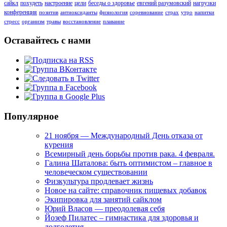
сайкл
похудеть
настроение
цели
беседы о здоровье
евгений разумовский
нагрузки
конференция
позитив
антиоксиданты
физиология
соревнование
страх
утро
напитки
стресс
организм
травы
восстановление
плавание
Оставайтесь с нами
Популярное
21 ноября — Международный День отказа от
курения
Всемирный день борьбы против рака. 4 февраля.
Галина Шаталова: быть оптимистом – главное в
человеческом существовании
Физкультура продлевает жизнь
Новое на сайте: справочник пищевых добавок
Экипировка для занятий сайклом
Юрий Власов — преодолевая себя
Йозеф Пилатес – гимнастика для здоровья и
долголетия