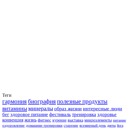
Теги
гармония
биография
полезные продукты
витамины
минералы
образ жизни
интересные люди
бег
здоровое питание
фестиваль
тренировка
здоровье
конвенция
жизнь
фитнес
курение
выставка
микроэлементы
питание
оздоровление
домашние тренировки
старение
всемирный день
диеты
йога