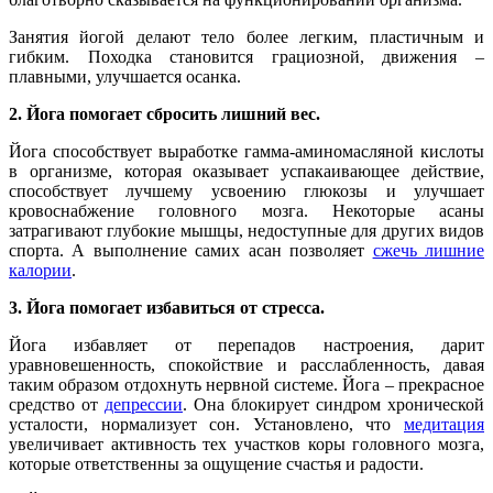
Занятия йогой делают тело более легким, пластичным и
гибким. Походка становится грациозной, движения –
плавными, улучшается осанка.
2. Йога помогает сбросить лишний вес.
Йога способствует выработке гамма-аминомасляной кислоты
в организме, которая оказывает успакаивающее действие,
способствует лучшему усвоению глюкозы и улучшает
кровоснабжение головного мозга. Некоторые асаны
затрагивают глубокие мышцы, недоступные для других видов
спорта. А выполнение самих асан позволяет
сжечь лишние
калории
.
3. Йога помогает избавиться от стресса.
Йога избавляет от перепадов настроения, дарит
уравновешенность, спокойствие и расслабленность, давая
таким образом отдохнуть нервной системе. Йога – прекрасное
средство от
депрессии
. Она блокирует синдром хронической
усталости, нормализует сон. Установлено, что
медитация
увеличивает активность тех участков коры головного мозга,
которые ответственны за ощущение счастья и радости.