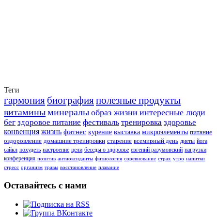
Теги
гармония
биография
полезные продукты
витамины
минералы
образ жизни
интересные люди
бег
здоровое питание
фестиваль
тренировка
здоровье
конвенция
жизнь
фитнес
курение
выставка
микроэлементы
питание
оздоровление
домашние тренировки
старение
всемирный день
диеты
йога
сайкл
похудеть
настроение
цели
беседы о здоровье
евгений разумовский
нагрузки
конференция
позитив
антиоксиданты
физиология
соревнование
страх
утро
напитки
стресс
организм
травы
восстановление
плавание
Оставайтесь с нами