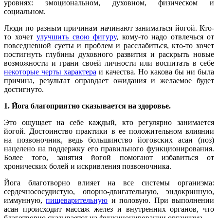
уровнях: эмоциональном, духовном, физическом и
социальном.
Люди по разным причинам начинают заниматься йогой. Кто-
то хочет
улучшить свою фигуру
, кому-то надо отвлечься от
повседневной суеты и проблем и расслабиться, кто-то хочет
постигнуть глубины духовного развития и раскрыть новые
возможности и грани своей личности или воспитать в себе
некоторые черты характера
и качества. Но какова бы ни была
причина, результат оправдает ожидания и желаемое будет
достигнуто.
1. Йога благоприятно сказывается на здоровье.
Это ощущает на себе каждый, кто регулярно занимается
йогой. Достоинство практики в ее положительном влиянии
на позвоночник, ведь большинство йоговских асан (поз)
нацелено на поддержку его правильного функционирования.
Более того, занятия йогой помогают избавиться от
хронических болей и искривления позвоночника.
Йога благотворно влияет на все системы организма:
сердечнососудистую, опорно-двигательную, эндокринную,
иммунную,
пищеварительную
и половую. При выполнении
асан происходит массаж желез и внутренних органов, что
благотворно сказывается на функционировании организма.