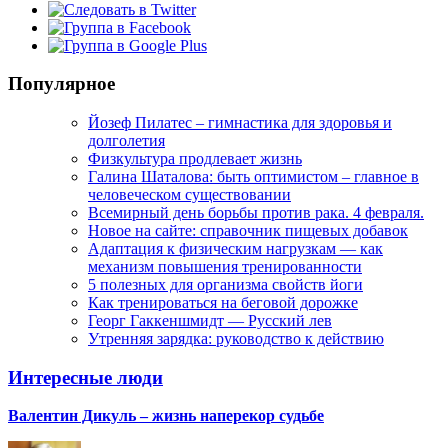
Популярное
Йозеф Пилатес – гимнастика для здоровья и
долголетия
Физкультура продлевает жизнь
Галина Шаталова: быть оптимистом – главное в
человеческом существовании
Всемирный день борьбы против рака. 4 февраля.
Новое на сайте: справочник пищевых добавок
Адаптация к физическим нагрузкам — как
механизм повышения тренированности
5 полезных для организма свойств йоги
Как тренироваться на беговой дорожке
Георг Гаккеншмидт — Русский лев
Утренняя зарядка: руководство к действию
Интересные люди
Валентин Дикуль – жизнь наперекор судьбе