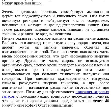
между приёмами пищи.
Желчь, выделяемая печенью, способствует активизации
ферментов поджелудочного и кишечного соков. Она имеет
щелочную реакцию и нейтрализует кислое содержимое,
попавшее из желудка в двенадцатиперстную кишку. Она
также растворяет жирные кислоты, выводит из организма
токсины и различные вредные вещества.
Печень оказывает огромное влияние на расщепление жиров.
Выбрасывая в двенадцатиперстную кишку порции желчи, она
дробит жиры на мелкие капельки, облегчая их
взаимодействие с липазой. Также в печени окисляется часть
вновь образованных жиров, что даёт необходимую энергию
организму. Другая же часть жиров, не используемая
организмом сразу, с током крови попадает в жировые клетки и
откладывается про запас, которым организм сможет
воспользоваться при больших физических нагрузках или
голодании. При внезапных кратковременных нагрузках
сначала расходуется энергия гликогена, а при более
длительных – начинается расщепление заготовленных про
запас жиров. Поэтому для эффективного
сжигания жировых
запасов
с помощью кардио-тренировок необходимо помнить,
что такие тренировки должны продолжаться не менее 40
минут, иначе эффект будет минимальным.