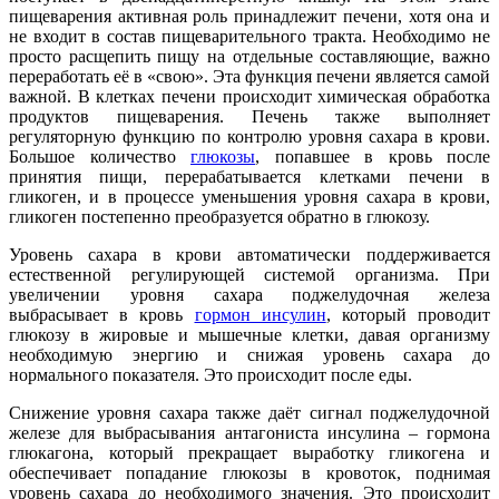
пищеварения активная роль принадлежит печени, хотя она и
не входит в состав пищеварительного тракта. Необходимо не
просто расщепить пищу на отдельные составляющие, важно
переработать её в «свою». Эта функция печени является самой
важной. В клетках печени происходит химическая обработка
продуктов пищеварения. Печень также выполняет
регуляторную функцию по контролю уровня сахара в крови.
Большое количество
глюкозы
, попавшее в кровь после
принятия пищи, перерабатывается клетками печени в
гликоген, и в процессе уменьшения уровня сахара в крови,
гликоген постепенно преобразуется обратно в глюкозу.
Уровень сахара в крови автоматически поддерживается
естественной регулирующей системой организма. При
увеличении уровня сахара поджелудочная железа
выбрасывает в кровь
гормон инсулин
, который проводит
глюкозу в жировые и мышечные клетки, давая организму
необходимую энергию и снижая уровень сахара до
нормального показателя. Это происходит после еды.
Снижение уровня сахара также даёт сигнал поджелудочной
железе для выбрасывания антагониста инсулина – гормона
глюкагона, который прекращает выработку гликогена и
обеспечивает попадание глюкозы в кровоток, поднимая
уровень сахара до необходимого значения. Это происходит