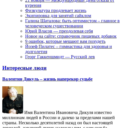
21 ноября — Международный День отказа от
курения
Физкультура продлевает жизнь
Экипировка для занятий сайклом
Галина Шаталова: быть оптимистом – главное в
человеческом существовании
Юрий Власов — преодолевая себя
Новое на сайте: справочник пищевых добавок
9 ошибок, которые мешают вам похудеть
Йозеф Пилатес – гимнастика для здоровья и
долголетия
Георг Гаккеншмидт — Русский лев
Интересные люди
Валентин Дикуль – жизнь наперекор судьбе
Имя Валентина Ивановича Дикуля известно
миллионам людей в России и далеко за пределами нашей
страны. Несколько десятилетий назад он был настоящей
легендой, дававшей лучик надежды тем, с кем судьба