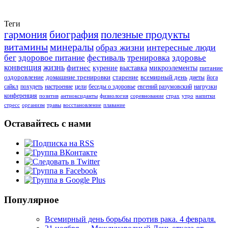
Теги
гармония
биография
полезные продукты
витамины
минералы
образ жизни
интересные люди
бег
здоровое питание
фестиваль
тренировка
здоровье
конвенция
жизнь
фитнес
курение
выставка
микроэлементы
питание
оздоровление
домашние тренировки
старение
всемирный день
диеты
йога
сайкл
похудеть
настроение
цели
беседы о здоровье
евгений разумовский
нагрузки
конференция
позитив
антиоксиданты
физиология
соревнование
страх
утро
напитки
стресс
организм
травы
восстановление
плавание
Оставайтесь с нами
Популярное
Всемирный день борьбы против рака. 4 февраля.