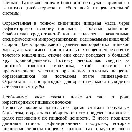
грибков. Такое «лечение» в большинстве случаев приводит к
развитию дисбактериоза и сбою всей пищеварительной
системы.
Обработанная в тонком кишечнике пищевая масса через
рефлекторную заслонку попадает в толстый кишечник.
Слабокислая среда толстой кишки «населена» различными
специфическими микроорганизмами, называемыми кишечной
флорой. Здесь продолжается дальнейшая обработка пищевой
массы, а также всасывание питательных веществ через стенки
толстого кишечника, откуда они сразу попадают в большой
круг кровообращения. Поэтому необходимо следить за
чистотой толстого кишечника, чтобы токсины не
препятствовали усвоению организмом полезных веществ,
образовавшихся на последнем этапе пищеварения.
Отработанная и непригодная для организма масса выводится
естественным путём.
Необходимо также сказать несколько слов о роли
нерастворимых пищевых волокон.
Пищевые волокна длительное время считали ненужным
балластом, стараясь освободить от него продукты питания в
целях повышения их пищевой ценности. В итоге появился
длинный список рафинированных продуктов, которые
полностью лишены пищевых волокон: сахар, мука высшего