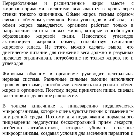
Переработанные и расщепленные жиры вместе с
жирорастворимыми кислотами всасываются в кровь через
стенки тонкого кишечника. Обмен жиров тесным образом
связан с обменом углеводов. Если углеводов в избытке, то
обмен жиров замедляется, организм работает только в
направлении синтеза новых жиров, которые способствуют
образованию жировой ткани. Недостаток углеводов
активизирует жировой обмен, способствуя сжиганию
жирового запаса. Из этого, можно сделать вывод, что
диетическое питание для снижения веса должно в разумных
пределах ограничивать потребление не только жиров, но и
углеводов.
Жировым обменом в организме руководит центральная
нервная система. Различные сильные эмоции наполняют
кровь веществами, способными замедлить или усилить обмен
жиров в организме. Поэтому, перед принятием пищи, сначала
восстановить душевное равновесие.
В тонком кишечнике к пищеварению подключаются
микроорганизмы, которые очень чувствительны к изменениям
внутренней среды. Поэтому для поддержания нормального
пищеварения недопустим бесконтрольный приём лекарств,
особенно антибиотиков, которые убивают полезные
микроорганизмы, создавая условия для заселения паразитов и