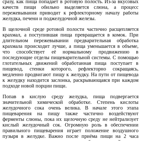
сразу, как пища попадает в ротовую полость. Из-за вкусовых
качеств пищи обильно выделяется слюна, а процесс
пережевывания приводит к рефлекторному началу работы
желудка, печени и поджелудочной железы.
В щелочной среде ротовой полости частично расщепляется
крахмал, а поступившая пища превращается в комок. При
длительном пережевывании предварительная обработка
крахмала происходит лучше, а пища уменьшается в объеме,
что способствует её нормальному продвижению в
последующие отделы пищеварительной системы. С помощью
глотательных движений обработанная пища поступает в
пищевод, стенки которого, рефлекторно сокращаясь,
медленно продвигают пищу к желудку. На пути от пищевода
к желудку находится заслонка, раскрывающаяся при каждом
подходе новой порции пищи.
Попав в кислую среду желудка, пища подвергается
значительной химической обработке. Степень кислоты
желудочного сока очень велика. В начале этого этапа
пищеварения на пищу также частично воздействуют
ферменты слюны, пока их щелочную среду не нейтрализует
кислый желудочный сок. Огромную роль в обеспечении
правильного пищеварения играет положение воздушного
пузыря в желудке. Важно после приёма пищи на 2 часа