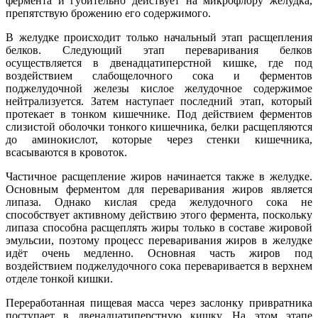
фермента и губительно действует на микрофлору желудка,
препятствую брожению его содержимого.
В желудке происходит только начальный этап расщепления
белков. Следующий этап переваривания белков
осуществляется в двенадцатиперстной кишке, где под
воздействием слабощелочного сока и ферментов
поджелудочной железы кислое желудочное содержимое
нейтрализуется. Затем наступает последний этап, который
протекает в тонком кишечнике. Под действием ферментов
слизистой оболочки тонкого кишечника, белки расщепляются
до аминокислот, которые через стенки кишечника,
всасываются в кровоток.
Частичное расщепление жиров начинается также в желудке.
Основным ферментом для переваривания жиров является
липаза. Однако кислая среда желудочного сока не
способствует активному действию этого фермента, поскольку
липаза способна расщеплять жиры только в составе жировой
эмульсии, поэтому процесс переваривания жиров в желудке
идёт очень медленно. Основная часть жиров под
воздействием поджелудочного сока переваривается в верхнем
отделе тонкой кишки.
Переработанная пищевая масса через заслонку привратника
поступает в двенадцатиперстную кишку. На этом этапе