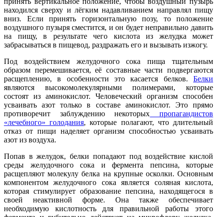
принять вертикальное положение, чтобы воздушный пузырь
находился сверху и лёгким надавливанием направлял пищу
вниз. Если принять горизонтальную позу, то положение
воздушного пузыря сместится, и он будет неправильно давить
на пищу, в результате чего кислота из желудка может
забрасываться в пищевод, раздражать его и вызывать изжогу.
Под воздействием желудочного сока пища тщательным
образом перемешивается, её составные части подвергаются
расщеплению, в особенности это касается белков.
Белки
являются высокомолекулярными полимерами, которые
состоят из аминокислот. Человеческий организм способен
усваивать азот только в составе аминокислот. Это прямо
противоречит заблуждению некоторых
пропагандистов
«лечебного» голодания
, которые полагают, что длительный
отказ от пищи наделяет организм способностью усваивать
азот из воздуха.
Попав в желудок, белки попадают под воздействие кислой
среды желудочного сока и фермента пепсина, которые
расщепляют молекулу белка на крупные осколки. Основным
компонентом желудочного сока является соляная кислота,
которая стимулирует образование пепсина, находящегося в
своей неактивной форме. Она также обеспечивает
необходимую кислотность для правильной работы этого