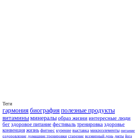
Теги
гармония
биография
полезные продукты
витамины
минералы
образ жизни
интересные люди
бег
здоровое питание
фестиваль
тренировка
здоровье
конвенция
жизнь
фитнес
курение
выставка
микроэлементы
питание
оздоровление
домашние тренировки
старение
всемирный день
диеты
йога