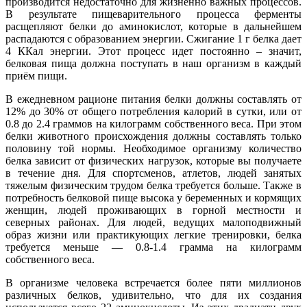
производится недостаточно для жизненно важных процессов.
В результате пищеварительного процесса ферменты
расщепляют белки до аминокислот, которые в дальнейшем
распадаются с образованием энергии. Сжигание 1 г белка дает
4 ККал энергии. Этот процесс идет постоянно – значит,
белковая пища должна поступать в наш организм в каждый
приём пищи.
В ежедневном рационе питания белки должны составлять от
12% до 30% от общего потребления калорий в сутки, или от
0.8 до 2.4 граммов на килограмм собственного веса. При этом
белки животного происхождения должны составлять только
половину той нормы. Необходимое организму количество
белка зависит от физических нагрузок, которые вы получаете
в течение дня. Для спортсменов, атлетов, людей занятых
тяжелым физическим трудом белка требуется больше. Также в
потребность белковой пище высока у беременных и кормящих
женщин, людей проживающих в горной местности и
северных районах. Для людей, ведущих малоподвижный
образ жизни или практикующих легкие тренировки, белка
требуется меньше — 0.8-1.4 грамма на килограмм
собственного веса.
В организме человека встречается более пяти миллионов
различных белков, удивительно, что для их создания