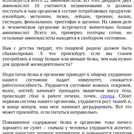
используется всего 22 аминокислоты. Из этих двадцати двух
аминокислот 10 считаются незаменимыми и должны
поступать в наш организм в составе потребляемых продуктов:
изолейцин, метионин, лизин, лейцин, треонин, валин,
гистидин, фенилаланин, триптофан и аргинин. На самом деле
в человеческом организме встречается значительно больше
аминокислот. Всего их, примерно, полторы сотни, но
остальные аминокислоты находятся в свободном состоянии.
Нам с детства твердят, что пищевой рацион должен быть
сбалансирован. А что произойдет, если мы станем
употреблять в пищу больше или меньше белка, чем нам нужно
для здоровой жизнедеятельности?
Недостаток белка в организме приводит к общему ухудшению
нашего состояния: падает иммунитет, снижается
работоспособность. Ухудшается состояние кожных покровов,
волос, ногтей; начинает пропадать мышечная масса тела,
происходят сбои в работе печени, почек,
сердца
. Сбоит
нервная система нашего организма, ухудшается рост тканей и,
в конце концов, наш мозг начинает деградировать. Всё это
может произойти, если питаться неправильно.
Повышенное содержание белка в организме тоже ничего
хорошего не сулит – сначала у человека ухудшается аппетит,
затем нарастает нервное напряжение и повышается секреция