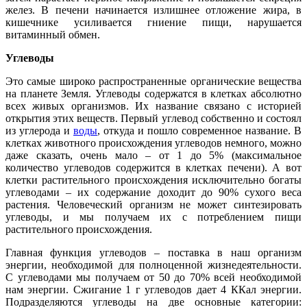
желез. В печени начинается излишнее отложение жира, в
кишечнике усиливается гниение пищи, нарушается
витаминный обмен.
Углеводы
Это самые широко распространенные органические вещества
на планете Земля. Углеводы содержатся в клетках абсолютно
всех живых организмов. Их название связано с историей
открытия этих веществ. Первый углевод собственно и состоял
из углерода и
воды
, откуда и пошло современное название. В
клетках животного происхождения углеводов немного, можно
даже сказать, очень мало – от 1 до 5% (максимальное
количество углеводов содержится в клетках печени). А вот
клетки растительного происхождения исключительно богаты
углеводами – их содержание доходит до 90% сухого веса
растения. Человеческий организм не может синтезировать
углеводы, и мы получаем их с потреблением пищи
растительного происхождения.
Главная функция углеводов – поставка в наш организм
энергии, необходимой для полноценной жизнедеятельности.
С углеводами мы получаем от 50 до 70% всей необходимой
нам энергии. Сжигание 1 г углеводов дает 4 ККал энергии.
Подразделяются углеводы на две основные категории: