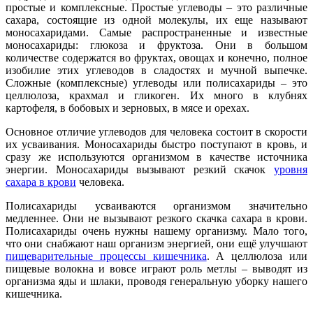
простые и комплексные. Простые углеводы – это различные
сахара, состоящие из одной молекулы, их еще называют
моносахаридами. Самые распространенные и известные
моносахариды: глюкоза и фруктоза. Они в большом
количестве содержатся во фруктах, овощах и конечно, полное
изобилие этих углеводов в сладостях и мучной выпечке.
Сложные (комплексные) углеводы или полисахариды – это
целлюлоза, крахмал и гликоген. Их много в клубнях
картофеля, в бобовых и зерновых, в мясе и орехах.
Основное отличие углеводов для человека состоит в скорости
их усваивания. Моносахариды быстро поступают в кровь, и
сразу же используются организмом в качестве источника
энергии. Моносахариды вызывают резкий скачок
уровня
сахара в крови
человека.
Полисахариды усваиваются организмом значительно
медленнее. Они не вызывают резкого скачка сахара в крови.
Полисахариды очень нужны нашему организму. Мало того,
что они снабжают наш организм энергией, они ещё улучшают
пищеварительные процессы кишечника
. А целлюлоза или
пищевые волокна и вовсе играют роль метлы – выводят из
организма яды и шлаки, проводя генеральную уборку нашего
кишечника.