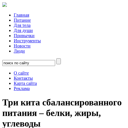
Главная
Питание
Для тела
Для души
Привычки
Инструменты
Новости
Люди
О сайте
Контакты
Карта сайта
Реклама
Три кита сбалансированного
питания – белки, жиры,
углеводы