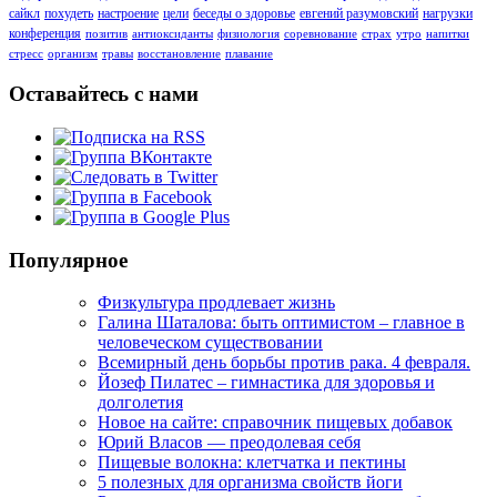
сайкл
похудеть
настроение
цели
беседы о здоровье
евгений разумовский
нагрузки
конференция
позитив
антиоксиданты
физиология
соревнование
страх
утро
напитки
стресс
организм
травы
восстановление
плавание
Оставайтесь с нами
Популярное
Физкультура продлевает жизнь
Галина Шаталова: быть оптимистом – главное в
человеческом существовании
Всемирный день борьбы против рака. 4 февраля.
Йозеф Пилатес – гимнастика для здоровья и
долголетия
Новое на сайте: справочник пищевых добавок
Юрий Власов — преодолевая себя
Пищевые волокна: клетчатка и пектины
5 полезных для организма свойств йоги