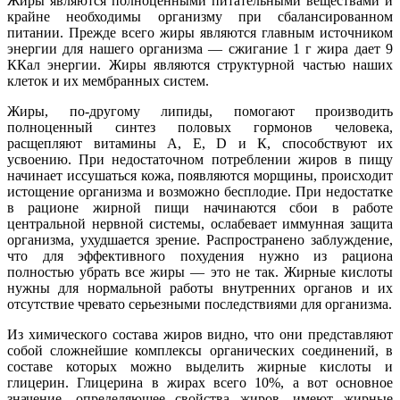
Жиры являются полноценными питательными веществами и
крайне необходимы организму при сбалансированном
питании. Прежде всего жиры являются главным источником
энергии для нашего организма — сжигание 1 г жира дает 9
ККал энергии. Жиры являются структурной частью наших
клеток и их мембранных систем.
Жиры, по-другому липиды, помогают производить
полноценный синтез половых гормонов человека,
расщепляют витамины А, Е, D и К, способствуют их
усвоению. При недостаточном потреблении жиров в пищу
начинает иссушаться кожа, появляются морщины, происходит
истощение организма и возможно бесплодие. При недостатке
в рационе жирной пищи начинаются сбои в работе
центральной нервной системы, ослабевает иммунная защита
организма, ухудшается зрение. Распространено заблуждение,
что для эффективного похудения нужно из рациона
полностью убрать все жиры — это не так. Жирные кислоты
нужны для нормальной работы внутренних органов и их
отсутствие чревато серьезными последствиями для организма.
Из химического состава жиров видно, что они представляют
собой сложнейшие комплексы органических соединений, в
составе которых можно выделить жирные кислоты и
глицерин. Глицерина в жирах всего 10%, а вот основное
значение, определяющее свойства жиров, имеют жирные