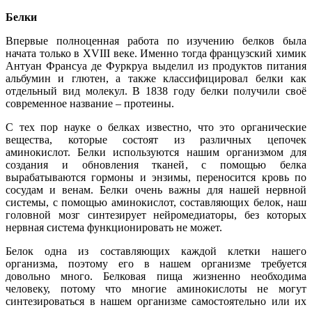
Белки
Впервые полноценная работа по изучению белков была
начата только в XVIII веке. Именно тогда французский химик
Антуан Франсуа де Фуркруа выделил из продуктов питания
альбумин и глютен, а также классифицировал белки как
отдельный вид молекул. В 1838 году белки получили своё
современное название – протеины.
С тех пор науке о белках известно, что это органические
вещества, которые состоят из различных цепочек
аминокислот. Белки используются нашим организмом для
создания и обновления тканей, с помощью белка
вырабатываются гормоны и энзимы, переносится кровь по
сосудам и венам. Белки очень важны для нашей нервной
системы, с помощью аминокислот, составляющих белок, наш
головной мозг синтезирует нейромедиаторы, без которых
нервная система функционировать не может.
Белок одна из составляющих каждой клетки нашего
организма, поэтому его в нашем организме требуется
довольно много. Белковая пища жизненно необходима
человеку, потому что многие аминокислоты не могут
синтезироваться в нашем организме самостоятельно или их