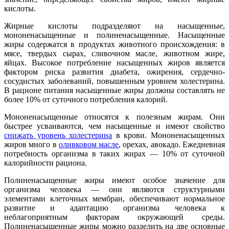
кислоты.
Жирные кислоты подразделяют на насыщенные,
мононенасыщенные и полиненасыщенные. Насыщенные
жиры содержатся в продуктах животного происхождения: в
мясе, твердых сырах, сливочном масле, животном жире,
яйцах. Высокое потребление насыщенных жиров является
фактором риска развития диабета, ожирения, сердечно-
сосудистых заболеваний, повышенным уровнем холестерина.
В рационе питания насыщенные жиры должны составлять не
более 10% от суточного потребления калорий.
Мононенасыщенные относятся к полезным жирам. Они
быстрее усваиваются, чем насыщенные и имеют свойство
снижать уровень холестерина
в крови. Мононенасыщенных
жиров много в
оливковом масле
, орехах, авокадо. Ежедневная
потребность организма в таких жирах — 10% от суточной
калорийности рациона.
Полиненасыщенные жиры имеют особое значение для
организма человека — они являются структурными
элементами клеточных мембран, обеспечивают нормальное
развитие и адаптацию организма человека к
неблагоприятным факторам окружающей среды.
Полиненасыщенные жиры можно разделить на две основные