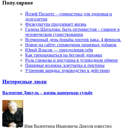
Популярное
Йозеф Пилатес – гимнастика для здоровья и
долголетия
Физкультура продлевает жизнь
Галина Шаталова: быть оптимистом – главное в
человеческом существовании
Всемирный день борьбы против рака. 4 февраля.
Новое на сайте: справочник пищевых добавок
Юрий Власов — преодолевая себя
Как тренироваться на беговой дорожке
Роль глюкозы и инсулина в углеводном обмене
Пищевые волокна: клетчатка и пектины
Утренняя зарядка: руководство к действию
Интересные люди
Валентин Дикуль – жизнь наперекор судьбе
Имя Валентина Ивановича Дикуля известно