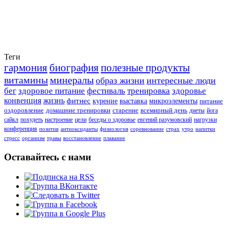
Теги
гармония
биография
полезные продукты
витамины
минералы
образ жизни
интересные люди
бег
здоровое питание
фестиваль
тренировка
здоровье
конвенция
жизнь
фитнес
курение
выставка
микроэлементы
питание
оздоровление
домашние тренировки
старение
всемирный день
диеты
йога
сайкл
похудеть
настроение
цели
беседы о здоровье
евгений разумовский
нагрузки
конференция
позитив
антиоксиданты
физиология
соревнование
страх
утро
напитки
стресс
организм
травы
восстановление
плавание
Оставайтесь с нами