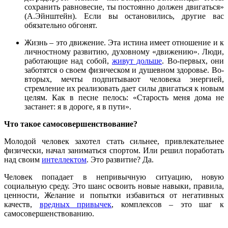
сохранить равновесие, ты постоянно должен двигаться»
(А.Эйнштейн). Если вы остановились, другие вас
обязательно обгонят.
Жизнь – это движение. Эта истина имеет отношение и к
личностному развитию, духовному «движению». Люди,
работающие над собой,
живут дольше
. Во-первых, они
заботятся о своем физическом и душевном здоровье. Во-
вторых, мечты подпитывают человека энергией,
стремление их реализовать дает силы двигаться к новым
целям. Как в песне пелось: «Старость меня дома не
застанет: я в дороге, я в пути».
Что такое самосовершенствование?
Молодой человек захотел стать сильнее, привлекательнее
физически, начал заниматься спортом. Или решил поработать
над своим
интеллектом
. Это развитие? Да.
Человек попадает в непривычную ситуацию, новую
социальную среду. Это шанс освоить новые навыки, правила,
ценности, Желание и попытки избавиться от негативных
качеств,
вредных привычек
, комплексов – это шаг к
самосовершенствованию.