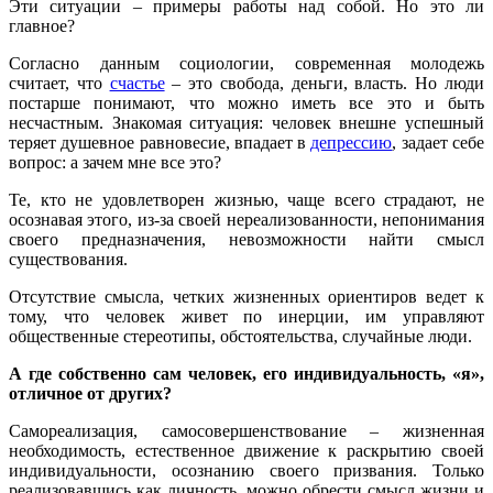
Эти ситуации – примеры работы над собой. Но это ли
главное?
Согласно данным социологии, современная молодежь
считает, что
счастье
– это свобода, деньги, власть. Но люди
постарше понимают, что можно иметь все это и быть
несчастным. Знакомая ситуация: человек внешне успешный
теряет душевное равновесие, впадает в
депрессию
, задает себе
вопрос: а зачем мне все это?
Те, кто не удовлетворен жизнью, чаще всего страдают, не
осознавая этого, из-за своей нереализованности, непонимания
своего предназначения, невозможности найти смысл
существования.
Отсутствие смысла, четких жизненных ориентиров ведет к
тому, что человек живет по инерции, им управляют
общественные стереотипы, обстоятельства, случайные люди.
А где собственно сам человек, его индивидуальность, «я»,
отличное от других?
Самореализация, самосовершенствование – жизненная
необходимость, естественное движение к раскрытию своей
индивидуальности, осознанию своего призвания. Только
реализовавшись как личность, можно обрести смысл жизни и