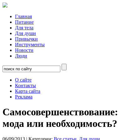
Главная
Питание
Для тела
Для души
Привычки
Инструменты
Новости
Люди
О сайте
Контакты
Карта сайта
Реклама
Самосовершенствование:
мода или необходимость?
06/09/2013
| Категории:
Все статьи
,
Для души