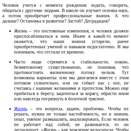
Человек учится с момента рождения: ходить, говорить,
общаться с другими людьми. В школе он изучает основы наук,
а потом приобретает профессиональные знания. А что
дальше? Остановка в развитии? Застой? Деградация?
Жизнь – это постоянные изменения, и человек должен
приспосабливаться к ним. Иначе в какой-то момент
окажется, что наши знания устарели, ранее
приобретенных умений и навыков недостаточно. И мы
понимаем, что отстали от времени.
Часто люди стремятся к стабильности, покою,
безмятежному существованию, не понимая, что
противостоять жизненному потоку нельзя. Тут
возможны варианты: или мы двигаемся вместе с этим
потоком сознательно, или он собьет нас с ног, не
считаясь с нашими желаниями и протестом. Можно еще
прибиться к берегу, зацепиться за корягу, обрасти мхом
или навсегда погрязнуть в болотной трясине.
Жизнь
– это вопросы, задачи, проблемы. Чтобы их
решать, нужна не только настойчивость, но и знания,
опыт, умение размышлять, анализировать. Если человек
не работает над собой, не развивается, то он
деградирует. «Жизнь – как вождение велосипеда. Чтобы