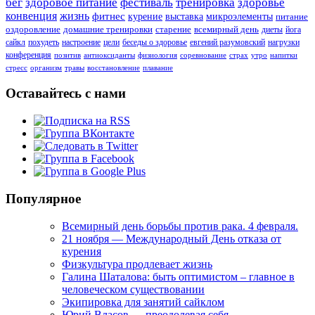
бег
здоровое питание
фестиваль
тренировка
здоровье
конвенция
жизнь
фитнес
курение
выставка
микроэлементы
питание
оздоровление
домашние тренировки
старение
всемирный день
диеты
йога
сайкл
похудеть
настроение
цели
беседы о здоровье
евгений разумовский
нагрузки
конференция
позитив
антиоксиданты
физиология
соревнование
страх
утро
напитки
стресс
организм
травы
восстановление
плавание
Оставайтесь с нами
Популярное
Всемирный день борьбы против рака. 4 февраля.
21 ноября — Международный День отказа от
курения
Физкультура продлевает жизнь
Галина Шаталова: быть оптимистом – главное в
человеческом существовании
Экипировка для занятий сайклом
Юрий Власов — преодолевая себя