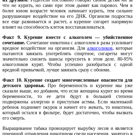
что не курить, но сами при этом дымят как паровоз. Чем в
более юном возрасте человек начинает курить, тем сильнее
разрушающее воздействие на его ДНК. Организм подростка
все еще развивается и растет, а курение сигарет напрямую
влияет на способность клеток восстанавливаться.
Факт 9. Курение вместе с алкоголем — убийственное
сочетание.
Сочетание никотина с алкоголем в разы усиливает
вредное воздействие на организм. Для
алкоголиков
, которые
пытаются завязать употреблять спиртное, сигареты могут
значительно снизить шансы преуспеть в этом деле. 80-95%
алкоголиков курят. Чтобы успешно разобраться с одной
вредной привычкой, лучше завязать сразу с обоими.
Факт 10. Курение создает многочисленные опасности для
детского здоровья.
Про беременность и курение мы уже
сказали выше, но добавим, что если женщина курит во время
беременности, то ее дети будут в большей степени
подвержены аллергии и приступам астмы. Если маленький
ребенок поднимет окурок и начнет его жевать, то никотина,
который остался в фильтре, будет достаточно, чтобы вызвать
его смерть.
Выращивание табака провоцирует вырубку лесов и является
причиной отравления никотином среди населения, занятого в