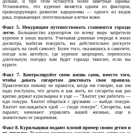
дольше, и при этом останутся более заметные шрамы.
Установлено, что курение является одним из факторов,
провоцирующих развитие карциномы — одного из видов
рака, поражающих эпителиальные клетки кожи.
Факт 5. Некурящим путешествовать становится гораздо
легче.
Большинство аэропортов по всему миру запретили
курение в зонах вылета. Учитывая длинные очереди в зонах
досмотра, выбегая покурить, вы действительно рискуете
опоздать на свой самолет. Более того, оказавшись в самолете,
поезде или автобусе, где курение запрещено, переносить
длительную поездку вам будет гораздо тяжелее, если вы
курите.
Факт 7. Контролируйте свою жизнь сами, вместо того,
чтобы давать сигаретам диктовать свои правила.
Практически никому не нравится, когда им говорят, как им
надо поступать, что делать и как жить, но сигареты как раз
крепко держат курильщика в узде — “Хватит уже работать —
иди покури. Хватит общаться с друзьями — выйди покури.
Хватит наслаждаться едой — сходи покури”. Сигареты, как
паразит, начинают управлять вашей жизнью, еще и
значительно ее укорачивая.
Факт 8. Курильщики подают плохой пример своим детям и
их друзьям.
Родители постоянно говорят своим детям ни за