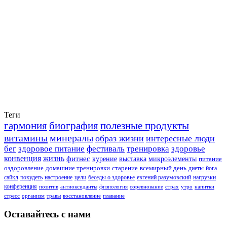
Теги
гармония
биография
полезные продукты
витамины
минералы
образ жизни
интересные люди
бег
здоровое питание
фестиваль
тренировка
здоровье
конвенция
жизнь
фитнес
курение
выставка
микроэлементы
питание
оздоровление
домашние тренировки
старение
всемирный день
диеты
йога
сайкл
похудеть
настроение
цели
беседы о здоровье
евгений разумовский
нагрузки
конференция
позитив
антиоксиданты
физиология
соревнование
страх
утро
напитки
стресс
организм
травы
восстановление
плавание
Оставайтесь с нами