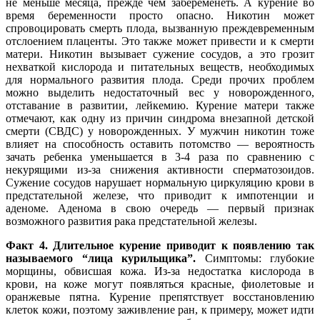
не меньше месяца, прежде чем забеременеть. А курение во
время беременности просто опасно. Никотин может
спровоцировать смерть плода, вызванную преждевременным
отслоением плаценты. Это также может привести и к смерти
матери. Никотин вызывает сужение сосудов, а это грозит
нехваткой кислорода и питательных веществ, необходимых
для нормального развития плода. Среди прочих проблем
можно выделить недостаточный вес у новорожденного,
отставание в развитии, лейкемию. Курение матери также
отмечают, как одну из причин синдрома внезапной детской
смерти (СВДС) у новорожденных. У мужчин никотин тоже
влияет на способность оставить потомство — вероятность
зачать ребенка уменьшается в 3-4 раза по сравнению с
некурящими из-за снижения активности сперматозоидов.
Сужение сосудов нарушает нормальную циркуляцию крови в
предстательной железе, что приводит к импотенции и
аденоме. Аденома в свою очередь — первый признак
возможного развития рака предстательной железы.
Факт 4. Длительное курение приводит к появлению так
называемого “лица курильщика”.
Симптомы: глубокие
морщины, обвисшая кожа. Из-за недостатка кислорода в
крови, на коже могут появляться красные, фиолетовые и
оранжевые пятна. Курение препятствует восстановлению
клеток кожи, поэтому заживление ран, к примеру, может идти