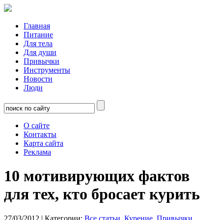
Главная
Питание
Для тела
Для души
Привычки
Инструменты
Новости
Люди
О сайте
Контакты
Карта сайта
Реклама
10 мотивирующих фактов
для тех, кто бросает курить
27/03/2012
| Категории:
Все статьи
,
Курение
,
Привычки