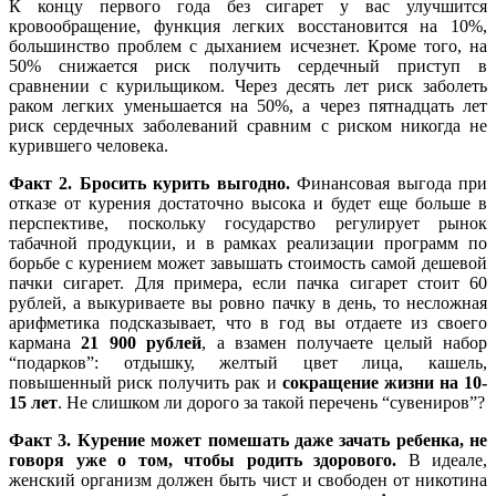
К концу первого года без сигарет у вас улучшится
кровообращение, функция легких восстановится на 10%,
большинство проблем с дыханием исчезнет. Кроме того, на
50% снижается риск получить сердечный приступ в
сравнении с курильщиком. Через десять лет риск заболеть
раком легких уменьшается на 50%, а через пятнадцать лет
риск сердечных заболеваний сравним с риском никогда не
курившего человека.
Факт 2. Бросить курить выгодно.
Финансовая выгода при
отказе от курения достаточно высока и будет еще больше в
перспективе, поскольку государство регулирует рынок
табачной продукции, и в рамках реализации программ по
борьбе с курением может завышать стоимость самой дешевой
пачки сигарет. Для примера, если пачка сигарет стоит 60
рублей, а выкуриваете вы ровно пачку в день, то несложная
арифметика подсказывает, что в год вы отдаете из своего
кармана
21 900 рублей
, а взамен получаете целый набор
“подарков”: отдышку, желтый цвет лица, кашель,
повышенный риск получить рак и
сокращение жизни на 10-
15 лет
. Не слишком ли дорого за такой перечень “сувениров”?
Факт 3. Курение может помешать даже зачать ребенка, не
говоря уже о том, чтобы родить здорового.
В идеале,
женский организм должен быть чист и свободен от никотина