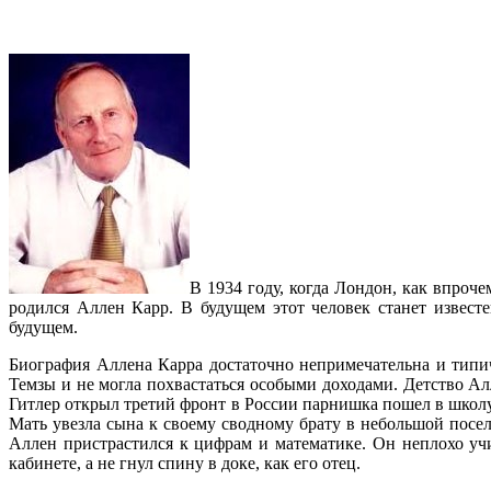
В 1934 году, когда Лондон, как впро
родился Аллен Карр. В будущем этот человек станет извес
будущем.
Биография Аллена Карра достаточно непримечательна и типич
Темзы и не могла похвастаться особыми доходами. Детство Ал
Гитлер открыл третий фронт в России парнишка пошел в школу
Мать увезла сына к своему сводному брату в небольшой посе
Аллен пристрастился к цифрам и математике. Он неплохо уч
кабинете, а не гнул спину в доке, как его отец.