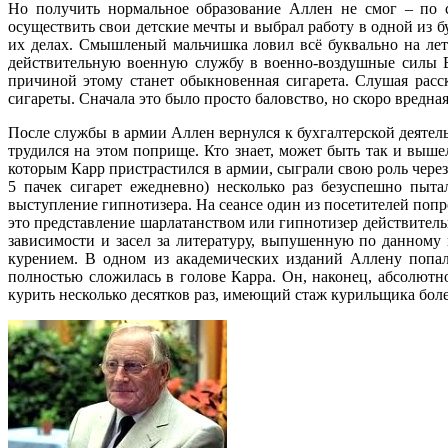
Но получить нормальное образование Аллен не смог – по с
осуществить свои детские мечты и выбрал работу в одной из б
их делах. Смышленый мальчишка ловил всё буквально на лет
действительную военную службу в военно-воздушные силы Её
причиной этому станет обыкновенная сигарета. Слушая рас
сигареты. Сначала это было просто баловство, но скоро вредн
После службы в армии Аллен вернулся к бухгалтерской деятел
трудился на этом поприще. Кто знает, может быть так и выш
которым Карр пристрастился в армии, сыграли свою роль чере
5 пачек сигарет ежедневно) несколько раз безуспешно пыт
выступление гипнотизера. На сеансе один из посетителей попр
это представление шарлатанством или гипнотизер действитель
зависимости и засел за литературу, выпушенную по данному
курением. В одном из академических изданий Аллену попа
полностью сложилась в голове Карра. Он, наконец, абсолютн
курить несколько десятков раз, имеющий стаж курильщика боле