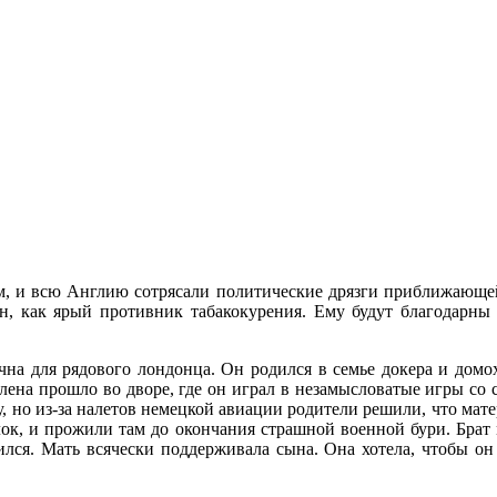
чем, и всю Англию сотрясали политические дрязги приближающ
тен, как ярый противник табакокурения. Ему будут благодар
на для рядового лондонца. Он родился в семье докера и домо
лена прошло во дворе, где он играл в незамысловатые игры со с
, но из-за налетов немецкой авиации родители решили, что мате
лок, и прожили там до окончания страшной военной бури. Брат 
ился. Мать всячески поддерживала сына. Она хотела, чтобы о