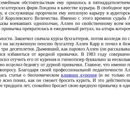
емейным обстоятельствам ему пришлось в пятнадцатилетнем 
ухгалтерских фирм Лондона в качестве курьера. В свободное вр
у, и сослуживцы пророчили ему неплохую карьеру в аудиторско
 Королевского Величества. Именно с этого времени судьба А
сказы воевавших однополчан, Аллен по свойственному всем ю
ая привычка превратилась в ежедневный ритуал, на алтарь котор
ьности. Закончил сначала курсы бухгалтеров, потом колледж по 
ел на заслуженную пенсию бухгалтер Аллен Карр и почил в боз
з три десятилетия. Дымивший, как паровоз Аллен (он рассказыва
ался избавиться от вредной привычки. В 1983 году соверше
осил отучить его от курения и гипнотизер буквально за несколь
но исцелил беднягу от дурной привычки. Главное, что именно по
 вопросу. Благодаря своей профессиональной педантичности Ал
лась статья о биохимическом
влиянии курения
(и не только е
о ясно понял, как он сможет бросить курить. И это действител
е тридцати лет, спокойно бросает свою вредную привычку в один