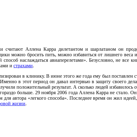
ки считают Аллена Карра дилетантом и шарлатаном он продо
дики можно бросить пить, можно избавиться от лишнего веса и
й способ наслаждаться авиаперелетами». Безусловно, не все к
ками и
страхами
.
ализирован в клинику. В июне этого же года ему был поставлен
 Именно в этот период он давал интервью в защиту своего дела.
лучили положительный результат. А сколько людей избавилось от
, гораздо больше. 29 ноября 2006 года Аллена Карра не стало. Он
ым для автора «легкого способа». Последнее время он жил идеей
ровой жизни
.