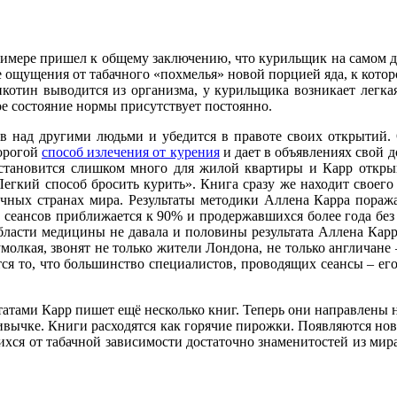
римере пришел к общему заключению, что курильщик на самом де
е ощущения от табачного «похмелья» новой порцией яда, к котор
котин выводится из организма, у курильщика возникает легкая 
ое состояние нормы присутствует постоянно.
ов над другими людьми и убедится в правоте своих открытий.
дорогой
способ излечения от курения
и дает в объявлениях свой 
в становится слишком много для жилой квартиры и Карр откры
Легкий способ бросить курить». Книга сразу же находит своего
зличных странах мира. Результаты методики Аллена Карра пора
х сеансов приближается к 90% и продержавшихся более года бе
бласти медицины не давала и половины результата Аллена Карр
олкая, звонят не только жители Лондона, не только англичане –
ся то, что большинство специалистов, проводящих сеансы – е
татами Карр пишет ещё несколько книг. Теперь они направлены 
привычке. Книги расходятся как горячие пирожки. Появляются н
шихся от табачной зависимости достаточно знаменитостей из мир