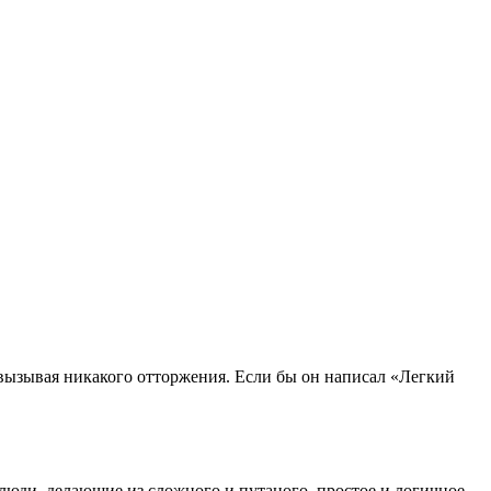
 вызывая никакого отторжения. Если бы он написал «Легкий
 люди, делающие из сложного и путаного, простое и логичное.