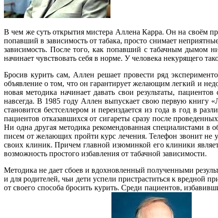
В чем же суть открытия мистера Аллена Карра. Он на своём п
попавший в зависимость от табака, просто снимает неприятны
зависимость. После того, как попавший с табачным дымом ни
начинает чувствовать себя в норме. У человека некурящего так
Бросив курить сам, Аллен решает провести ряд эксперимент
объявление о том, что он гарантирует желающим легкий и не
новая методика начинает давать свои результаты, пациенто
навсегда. В 1985 году Аллен выпускает свою первую книгу «
становится бестселлером и переиздается из года в год в ра
пациентов отказавшихся от сигареты сразу после проведенны
Ни одна другая методика рекомендованная специалистами в о
писем от желающих пройти курс лечения. Телефон звонит не ум
своих клиник. Причем главной изюминкой его клиники являет
возможность простого избавления от табачной зависимости.
Методика не дает сбоев и вдохновленный полученными резуль
и для родителей, чьи дети успели пристраститься к вредной 
от своего способа бросить курить. Среди пациентов, избавив