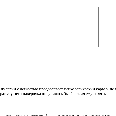
из серии с легкостью преодолевает психологический барьер, не
рать» у него наверняка получилось бы. Светлая ему память.
пристрастие к алкоголю. Здорово, что есть в человечестве такие