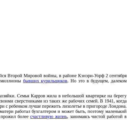
ейся Второй Мировой войны, в районе Кэнэри-Уорф 2 сентября
ны миллионы
бывших курильщиков
. Но это в будущем, далеком
хозяйки. Семья Карров жила в небольшой квартирке на берегу
воими сверстниками из таких же рабочих семей. В 1941, когда
ри с ребенком лучше пережить лихолетье в пригороде Лондона.
матери работал бухгалтером и может быть, поэтому маленький
н прожил более
счастливую жизнь
, занимаясь чистой работой в