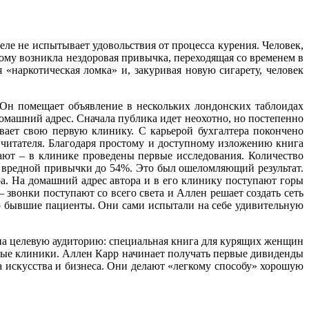
ле не испытывает удовольствия от процесса курения. Человек,
ому возникла нездоровая привычка, переходящая со временем в
«наркотическая ломка» и, закуривая новую сигарету, человек
 Он помещает объявление в нескольких лондонских таблоидах
домашний адрес. Сначала публика идет неохотно, но постепенно
вает свою первую клинику. С карьерой бухгалтера покончено
 читателя. Благодаря простому и доступному изложению книга
жают – в клинике проведены первые исследования. Количество
з вредной привычки до 54%. Это был ошеломляющий результат.
а. На домашний адрес автора и в его клинику поступают горы
 звонки поступают со всего света и Аллен решает создать сеть
го бывшие пациенты. Они сами испытали на себе удивительную
на целевую аудиторию: специальная книга для курящих женщин
овые клиники. Аллен Карр начинает получать первые дивиденды
а искусства и бизнеса. Они делают «легкому способу» хорошую