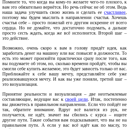
Помните то, что когда вы кому-то желаете чего-то плохого, к
вам это обязательно вернётся. Но речь сейчас не об этом. Ведь
наша задача улучшить свою жизнь и сделать ее
счастливее
,
поэтому мы будем мыслить в направлении счастья. Хочешь
счастья себе – просто пожелай его другим искренне от всего
сердца. Но не думайте, что достаточно подумать, а дальше
просто сесть ждать, когда же всё исполнится. Второй шаг –
это действие.
Возможно, очень скоро к вам в голову придёт идея, как
заработать денег на машину или вас повысят в должности. То
есть это может произойти практически сразу после того, как
вы подумаете об этом, но, сколько времени пройдёт, чтобы вы
смогли себе купить желаемое, это будет зависеть только от вас.
Приближайте к себе вашу мечту, представляйте себе уже
реализовавшуюся мечту. И как вы уже поняли, третий шаг –
это визуализация.
Принятие реальности и визуализация – две неотъемлемые
составляющие, ведущие вас к
своей цели
. Итак, постепенно
вы движетесь в правильном направлении. Если что пойдёт не
так, обратите внимание. Вдруг всё валится из рук, не
получается, не идёт, значит вы сбились с курса – ищите
другие пути. Такие события вам подсказывают, что вы не на
правильном пути. А если у вас всё идёт как по маслу, то