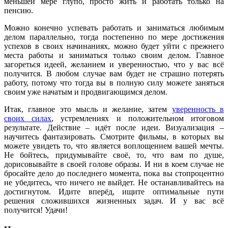
меньшей мере глупо, просто жить и работать только на
пенсию.
Можно конечно успевать работать и заниматься любимым
делом параллельно, тогда постепенно по мере достижения
успехов в своих начинаниях, можно будет уйти с прежнего
места работы и заниматься только своим делом. Главное
загореться идеей, желанием и уверенностью, что у вас всё
получится. В любом случае вам будет не страшно потерять
работу, потому что тогда вы в полную силу можете заняться
своим уже начатым и продвигающимся делом.
Итак, главное это мысль и желание, затем
уверенность в
своих силах
, устремлениях и положительном итоговом
результате. Действие – идёт после идеи. Визуализация –
научитесь фантазировать. Смотрите фильмы, в которых вы
можете увидеть то, что является воплощением вашей мечты.
Не бойтесь, придумывайте своё, то, что вам по душе,
дорисовывайте в своей голове образы. И ни в коем случае не
бросайте дело до последнего момента, пока вы стопроцентно
не убедитесь, что ничего не выйдет. Не останавливайтесь на
достигнутом. Идите вперёд, ищите оптимальные пути
решения сложившихся жизненных задач. И у вас всё
получится! Удачи!