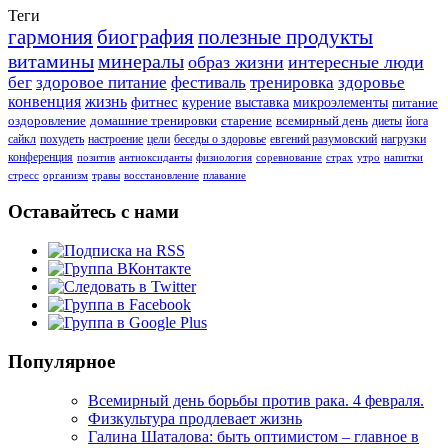
Теги
гармония
биография
полезные продукты
витамины
минералы
образ жизни
интересные люди
бег
здоровое питание
фестиваль
тренировка
здоровье
конвенция
жизнь
фитнес
курение
выставка
микроэлементы
питание
оздоровление
домашние тренировки
старение
всемирный день
диеты
йога
сайкл
похудеть
настроение
цели
беседы о здоровье
евгений разумовский
нагрузки
конференция
позитив
антиоксиданты
физиология
соревнование
страх
утро
напитки
стресс
организм
травы
восстановление
плавание
Оставайтесь с нами
Популярное
Всемирный день борьбы против рака. 4 февраля.
Физкультура продлевает жизнь
Галина Шаталова: быть оптимистом – главное в