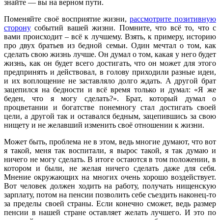
знайте — вы на верном пути.
Поменяйте своё восприятие жизни,
рассмотрите позитивную
сторону
событий вашей жизни. Помните, что всё то, что с
вами происходит – всё к лучшему. Взять, к примеру, историю
про двух братьев из бедной семьи. Один мечтал о том, как
сделать свою жизнь лучше. Он думал о том, какая у него будет
жизнь, как он будет всего достигать, что он может для этого
предпринять и действовал, в голову приходили разные идеи,
и их воплощение не заставляло долго ждать. А другой брат
зацепился на бедности и всё время только и думал: «Я же
беден, что я могу сделать?». Брат, который думал о
процветании и богатстве понемногу стал достигать своей
цели, а другой так и оставался бедным, зацепившись за свою
нищету и не желавший изменить своё отношении к жизни.
Может быть, проблема не в этом, ведь многие думают, что вот
я такой, меня так воспитали, я вырос такой, я так думаю и
ничего не могу сделать. В итоге остаются в том положении, в
котором и были, не желая ничего сделать даже для себя.
Мнение окружающих на многих очень хорошо воздействует.
Вот человек должен ходить на работу, получать нищенскую
зарплату, потом на пенсии позволить себе съездить наконец-то
за пределы своей страны. Если конечно сможет, ведь размер
пенсии в нашей стране оставляет желать лучшего. И это по