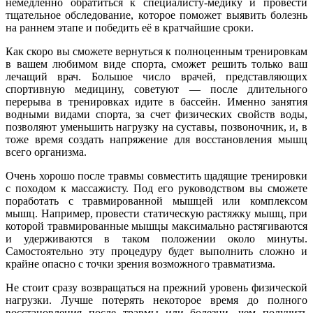
немедленно обратиться к специалисту-медику и провести
тщательное обследование, которое поможет выявить болезнь
на раннем этапе и победить её в кратчайшие сроки.
Как скоро вы сможете вернуться к полноценным тренировкам
в вашем любимом виде спорта, сможет решить только ваш
лечащий врач. Большое число врачей, представляющих
спортивную медицину, советуют — после длительного
перерыва в тренировках идите в бассейн. Именно занятия
водными видами спорта, за счет физических свойств воды,
позволяют уменьшить нагрузку на суставы, позвоночник, и, в
тоже время создать напряжение для восстановления мышц
всего организма.
Очень хорошо после травмы совместить щадящие тренировки
с походом к массажисту. Под его руководством вы сможете
поработать с травмированной мышцей или комплексом
мышц. Например, провести статическую растяжку мышц, при
которой травмированные мышцы максимально растягиваются
и удерживаются в таком положении около минуты.
Самостоятельно эту процедуру будет выполнить сложно и
крайне опасно с точки зрения возможного травматизма.
Не стоит сразу возвращаться на прежний уровень физической
нагрузки. Лучше потерять некоторое время до полного
восстановления после травмы или болезни, чем получить