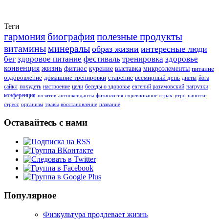
Теги
гармония
биография
полезные продукты
витамины
минералы
образ жизни
интересные люди
бег
здоровое питание
фестиваль
тренировка
здоровье
конвенция
жизнь
фитнес
курение
выставка
микроэлементы
питание
оздоровление
домашние тренировки
старение
всемирный день
диеты
йога
сайкл
похудеть
настроение
цели
беседы о здоровье
евгений разумовский
нагрузки
конференция
позитив
антиоксиданты
физиология
соревнование
страх
утро
напитки
стресс
организм
травы
восстановление
плавание
Оставайтесь с нами
Популярное
Физкультура продлевает жизнь