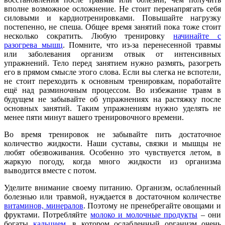
вполне возможное осложнение. Не стоит перенапрягать себя
силовыми и кардиотренировками. Повышайте нагрузку
постепенно, не спеша. Общее время занятий пока тоже стоит
несколько сократить. Любую тренировку
начинайте с
разогрева мышц
. Помните, что из-за перенесенной травмы
или заболевания организм отвык от интенсивных
упражнений. Тело перед занятием нужно размять, разогреть
его в прямом смысле этого слова. Если вы слегка не вспотели,
не стоит переходить к основным тренировкам, поработайте
ещё над разминочным процессом. Во избежание травм в
будущем не забывайте об упражнениях на растяжку после
основных занятий. Таким упражнениям нужно уделять не
менее пяти минут вашего тренировочного времени.
Во время тренировок не забывайте пить достаточное
количество жидкости. Наши суставы, связки и мышцы не
любят обезвоживания. Особенно это чувствуется летом, в
жаркую погоду, когда много жидкости из организма
выводится вместе с потом.
Уделите внимание своему питанию. Организм, ослабленный
болезнью или травмой, нуждается в достаточном количестве
витаминов, минералов
. Поэтому не пренебрегайте овощами и
фруктами. Потребляйте
молоко и молочные продукты
– они
богаты
кальцием
, в котором ослабленный организм очень