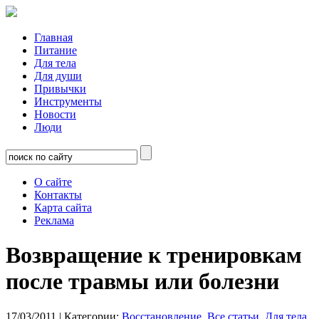
Главная
Питание
Для тела
Для души
Привычки
Инструменты
Новости
Люди
О сайте
Контакты
Карта сайта
Реклама
Возвращение к тренировкам
после травмы или болезни
17/03/2011
| Категории:
Восстановление
,
Все статьи
,
Для тела