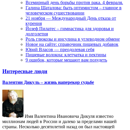
Всемирный день борьбы против рака. 4 февраля.
Галина Шаталова: быть оптимистом – главное в
человеческом существовании
21 ноября — Международный День отказа от
курения
Йозеф Пилатес – гимнастика для здоровья и
долголетия
Роль глюкозы и инсулина в углеводном обмене
Новое на сайте: справочник пищевых добавок
Юрий Власов — преодолевая себя
Пищевые волокна: клетчатка и пектины
9 ошибок, которые мешают вам похудеть
Интересные люди
Валентин Дикуль – жизнь наперекор судьбе
Имя Валентина Ивановича Дикуля известно
миллионам людей в России и далеко за пределами нашей
страны. Несколько десятилетий назад он был настоящей