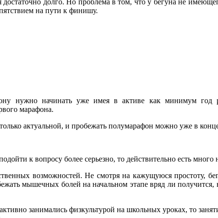
я достаточно долго. Но проблема в том, что у бегуна не имеющ
пятствием на пути к финишу.
ону нужно начинать уже имея в активе как минимум год ре
рвого марафона.
только актуальной, и пробежать полумарафон можно уже в конце
 подойти к вопросу более серьезно, то действительно есть мног
твенных возможностей. Не смотря на кажущуюся простоту, бег 
ежать мышечных болей на начальном этапе вряд ли получится, 
 активно занимались физкультурой на школьных уроках, то зан