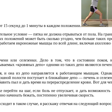
от 15 секунд до 1 минуты в каждом положении.
ельное условие — пятка не должна отрываться от пола. На грани
ных положений может быть сколько угодно, чем больше таких
оработаем икроножные мышцы по всей длине, включая ахиллово
ени или селезенки. Дело в том, что в состоянии покоя, 
азываемых «кровяных депо» одними из таких депо являются печен
ся, и она из депо направляется к работающим мышцам. Однако
рюшной полости поступает в ближайшие депо — печень и селезен
вить пыл и дать время на перераспределение крови. Вот для че
же перейти на шаг, если боль не отпускает, и дать возможност
нно начинать бежать, постепенно увеличивая скорость.
ходит в таком случае, я расскажу отвечая на следующий вопрос