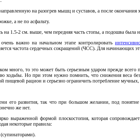
.
направленную на разогрев мышц и суставов, а после окончания 
ожке, а не по асфальту.
ь на 1.5-2 см. выше, чем передняя часть стопы, а подошва была н
 очень важно на начальном этапе контролировать
интенсивно
ется частота сердечных сокращений (ЧСС). Для начинающих это
ом много, то это может быть серьезным ударом прежде всего 
долю ходьбы. Но при этом нужно помнить, что снижения веса бе
вой пищевой рацион и серьезно ограничить потребление мучных
ени его развития, так что при большом желании, под понятие
онечно же нет.
т ярко выраженной формой плоскостопия, которая сопровождае
юдая некоторые правила:
(супинаторами).