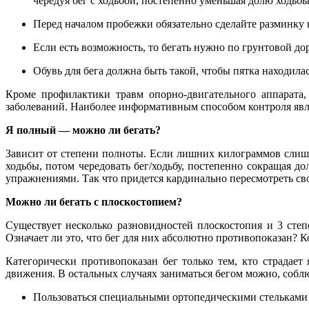
чередуя бег с ходьбой, постепенно уменьшая долю ходьбы
Перед началом пробежки обязательно сделайте разминку 
Если есть возможность, то бегать нужно по грунтовой дор
Обувь для бега должна быть такой, чтобы пятка находилас
Кроме профилактики травм опорно-двигательного аппарата,
заболеваний. Наиболее информативным способом контроля явля
Я полный — можно ли бегать?
Зависит от степени полноты. Если лишних килограммов слишк
ходьбы, потом чередовать бег/ходьбу, постепенно сокращая 
упражнениями. Так что придется кардинально пересмотреть с
Можно ли бегать с плоскостопием?
Существует несколько разновидностей плоскостопия и 3 степ
Означает ли это, что бег для них абсолютно противопоказан? К
Категорически противопоказан бег только тем, кто страдае
движения. В остальных случаях заниматься бегом можно, собл
Пользоваться специальными ортопедическими стельками 