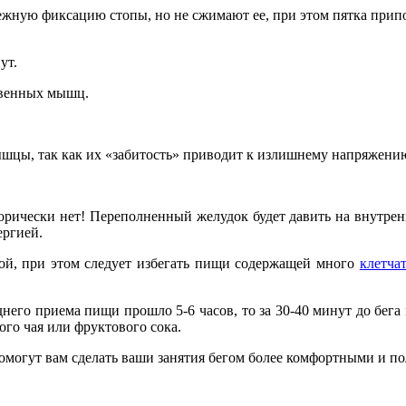
жную фиксацию стопы, но не сжимают ее, при этом пятка припод
ут.
швенных мышц.
ышцы, так как их «забитость» приводит к излишнему напряже
рически нет! Переполненный желудок будет давить на внутренн
ергией.
кой, при этом следует избегать пищи содержащей много
клетча
еднего приема пищи прошло 5-6 часов, то за 30-40 минут до бег
ого чая или фруктового сока.
помогут вам сделать ваши занятия бегом более комфортными и п