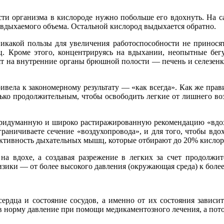
сти организма в кислороде нужно побольше его вдохнуть. На с
 вдыхаемого объема. Остальной кислород выдыхается обратно.
никакой пользы для увеличения работоспособности не принося
. Кроме этого, концентрируясь на вдыхании, неопытные бегун
ят на внутренние органы брюшной полости — печень и селезенку
ривела к закономерному результату — «как всегда». Как же пр
ко продолжительным, чтобы освободить легкие от лишнего воз
 придуманную и широко растиражированную рекомендацию «вдох
граничиваете сечение «воздухопровода», и для того, чтобы вд
ь активность дыхательных мышц, которые отбирают до 20% кисло
а вдохе, а создавая разрежение в легких за счет продолжител
зики — от более высокого давления (окружающая среда) к более
ердца и состояние сосудов, а именно от их состояния зависит
 в норму давление при помощи медикаментозного лечения, а пот