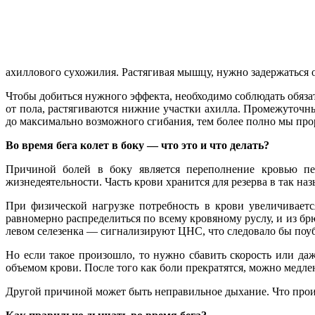
ахиллового сухожилия. Растягивая мышцу, нужно задержаться 
Чтобы добиться нужного эффекта, необходимо соблюдать обязат
от пола, растягиваются нижние участки ахилла. Промежуточ
до максимально возможного сгибания, тем более полно мы пр
Во время бега колет в боку — что это и что делать?
Причиной болей в боку является переполнение кровью печ
жизнедеятельности. Часть крови хранится для резерва в так н
При физической нагрузке потребность в крови увеличивает
равномерно распределиться по всему кровяному руслу, и из б
левом селезенка — сигнализируют ЦНС, что следовало бы поуба
Но если такое произошло, то нужно сбавить скорость или да
объемом крови. После того как боли прекратятся, можно медле
Другой причиной может быть неправильное дыхание. Что проис