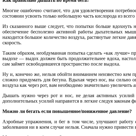
Как правильно дышать во время бега?
Многие ошибочно считают, что для удовлетворения потребно
состоянии усвоить только небольшую часть кислорода из всего
Из сказанного выше следует, что попытки больше вдохнуть 
обеспечение бесполезно активной работы дыхательных мышц
находится большое количество воздуха, растянутые легкие дав
скорость.
Таким образом, необдуманная попытка сделать «как лучше» п
выдохе — выдох должен быть продолжительнее вдоха, настоль
сам займет освободившееся пространство после выдоха.
Ну и, конечно же, нельзя обойти вниманием неизвестно кем
сложно придумать для бегуна. Вдыхая через нос, вы сильно о
воздуха как через рот, вам необходимо значительно увеличит
Дышать нужно через рот и нос, не делая активных усилий н
дополнительных усилий направится в легкие следуя законам фи
Можно ли бегать если повышенное/пониженное давление?
Аэробные упражнения, и бег в том числе, улучшают работу с
заболевания ни в коем случае нельзя. Сначала нужно привести