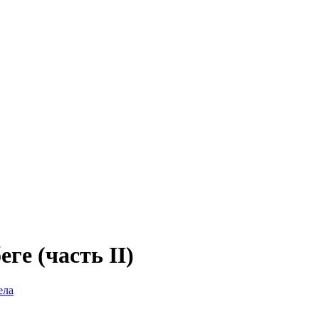
ге (часть II)
ела