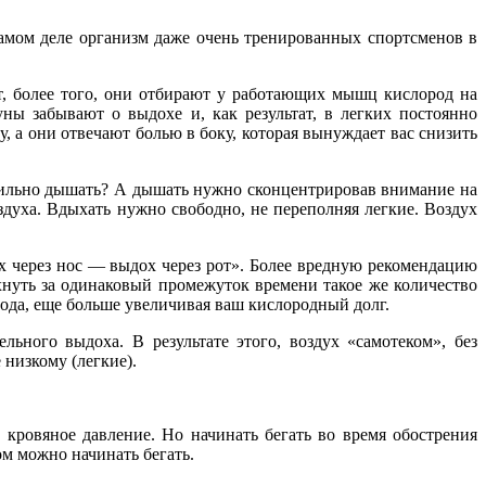
амом деле организм даже очень тренированных спортсменов в
т, более того, они отбирают у работающих мышц кислород на
ы забывают о выдохе и, как результат, в легких постоянно
, а они отвечают болью в боку, которая вынуждает вас снизить
авильно дышать? А дышать нужно сконцентрировав внимание на
духа. Вдыхать нужно свободно, не переполняя легкие. Воздух
 через нос — выдох через рот». Более вредную рекомендацию
охнуть за одинаковый промежуток времени такое же количество
рода, еще больше увеличивая ваш кислородный долг.
ьного выдоха. В результате этого, воздух «самотеком», без
 низкому (легкие).
 кровяное давление. Но начинать бегать во время обострения
ом можно начинать бегать.