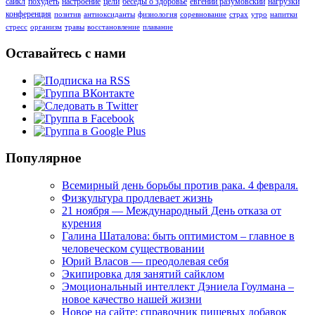
сайкл
похудеть
настроение
цели
беседы о здоровье
евгений разумовский
нагрузки
конференция
позитив
антиоксиданты
физиология
соревнование
страх
утро
напитки
стресс
организм
травы
восстановление
плавание
Оставайтесь с нами
Популярное
Всемирный день борьбы против рака. 4 февраля.
Физкультура продлевает жизнь
21 ноября — Международный День отказа от
курения
Галина Шаталова: быть оптимистом – главное в
человеческом существовании
Юрий Власов — преодолевая себя
Экипировка для занятий сайклом
Эмоциональный интеллект Дэниела Гоулмана –
новое качество нашей жизни
Новое на сайте: справочник пищевых добавок