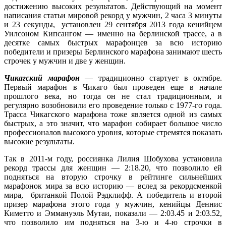
достижению высоких результатов. Действующий на момент
написания статьи мировой рекорд у мужчин, 2 часа 3 минуты
и 23 секунды, установлен 29 сентября 2013 года кенийцем
Уилсоном Кипсангом — именно на берлинской трассе, а в
десятке самых быстрых марафонцев за всю историю
победители и призеры Берлинского марафона занимают шесть
строчек у мужчин и две у женщин.
Чикагский марафон
— традиционно стартует в октябре.
Первый марафон в Чикаго был проведен еще в начале
прошлого века, но тогда он не стал традиционным, и
регулярно возобновили его проведение только с 1977-го года.
Трасса Чикагского марафона тоже является одной из самых
быстрых, а это значит, что марафон собирает большое число
профессионалов высокого уровня, которые стремятся показать
высокие результаты.
Так в 2011-м году, россиянка Лилия Шобухова установила
рекорд трассы для женщин — 2:18.20, что позволило ей
подняться на вторую строчку в рейтинге сильнейших
марафонок мира за всю историю — вслед за рекордсменкой
мира, британкой Полой Рэдклифф. А победитель и второй
призер марафона этого года у мужчин, кенийцы Деннис
Киметто и Эммануэль Мутаи, показали — 2:03.45 и 2:03.52,
что позволило им подняться на 3-ю и 4-ю строчки в