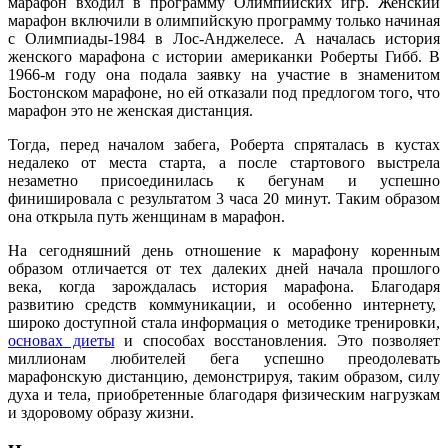
марафон входил в программу Олимпийских игр. Женский
марафон включили в олимпийскую программу только начиная
с Олимпиады-1984 в Лос-Анджелесе. А началась история
женского марафона с истории американки Роберты Гибб. В
1966-м году она подала заявку на участие в знаменитом
Бостонском марафоне, но ей отказали под предлогом того, что
марафон это не женская дистанция.
Тогда, перед началом забега, Роберта спряталась в кустах
недалеко от места старта, а после стартового выстрела
незаметно присоединилась к бегунам и успешно
финишировала с результатом 3 часа 20 минут. Таким образом
она открыла путь женщинам в марафон.
На сегодняшний день отношение к марафону коренным
образом отличается от тех далеких дней начала прошлого
века, когда зарождалась история марафона. Благодаря
развитию средств коммуникации, и особенно интернету,
широко доступной стала информация о методике тренировки,
основах диеты
и способах восстановления. Это позволяет
миллионам любителей бега успешно преодолевать
марафонскую дистанцию, демонстрируя, таким образом, силу
духа и тела, приобретенные благодаря физическим нагрузкам
и здоровому образу жизни.