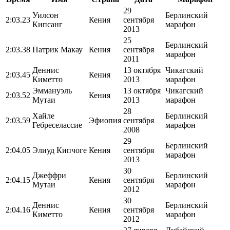
29
Уилсон
Берлинский
2:03.23
Кения
сентября
Кипсанг
марафон
2013
25
Берлинский
2:03.38
Патрик Макау
Кения
сентября
марафон
2011
Деннис
13 октября
Чикагский
2:03.45
Кения
Киметто
2013
марафон
Эммануэль
13 октября
Чикагский
2:03.52
Кения
Мутаи
2013
марафон
28
Хайле
Берлинский
2:03.59
Эфиопия
сентября
Гебреселассие
марафон
2008
29
Берлинский
2:04.05
Элиуд Кипчоге
Кения
сентября
марафон
2013
30
Джеффри
Берлинский
2:04.15
Кения
сентября
Мутаи
марафон
2012
30
Деннис
Берлинский
2:04.16
Кения
сентября
Киметто
марафон
2012