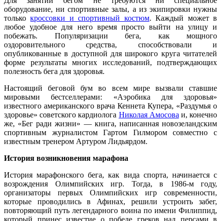
Для занятий бегом не требуются ни специальное
оборудование, ни спортивные залы, а из экипировки нужны
только
кроссовки и спортивный костюм
. Каждый может в
любое удобное для него время просто выйти на улицу и
побежать. Популяризации бега, как мощного
оздоровительного средства, способствовали и
опубликованные в доступной для широкого круга читателей
форме результаты многих исследований, подтверждающих
полезность бега для здоровья.
Настоящий беговой бум во всем мире вызвали ставшие
мировыми бестселлерами: «Аэробика для здоровья»
известного американского врача Кеннета Купера, «Раздумья о
здоровье» советского кардиолога
Николая Амосова
и, конечно
же, «Бег ради жизни» — книга, написанная новозеландским
спортивным журналистом Гартом Гилмором совместно с
известным тренером Артуром Лидьярдом.
История возникновения марафона
История марафонского бега, как вида спорта, начинается с
возрождения Олимпийских игр. Тогда, в 1986-м году,
организаторы первых Олимпийских игр современности,
которые проводились в Афинах, решили устроить забег,
повторяющий путь легендарного воина по имени Филиппид,
который принес известие о победе греков над персами в