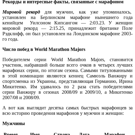
Рекорды и интересные факты, связанные с марафоном
Мировой рекорд
для мужчин, как уже упоминалось,
установлен на Берлинском марафоне нынешнего года
кенийцем Уилсоном Кипсангом — 2:03.23. У женщин
мировой рекорд — 2:15.25, принадлежит британке Поле
Рэдклифф, он был установлен на Лондонском марафоне 2003-
го года.
Число побед в World Marathon Majors
Победителем серии World Marathon Majors, становится
участник, набравший больше всего очков в четырех лучших
марафонах серии, по итогам сезона. Самыми титулованными
в этой номинации являются кениец Самюэль Ванжиру и
спортсменка из Украины, представляющая Германию, Ирина
Микитенко. Им удавалось по 2 раза стать победителями
серии Ванжиру в сезонах 2008/09 и 2009/10, а Микитенко
2007/08 и 2008/09.
А вот как выглядит десятка самых быстрых марафонцев за
всю историю проведения марафонов у мужчин и женщин:
Мужчины
Время
Имя
Страна
Дата
Марафон