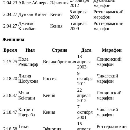
27 января
Дубайский
2:04.23
Айеле Абшеро
Эфиопия
2012
марафон
5 апреля
Роттердамский
2:04.27
Дункан Кибет
Кения
2009
марафон
Джеймс
5 апреля
Роттердамский
2:04.27
Кения
Квамбаи
2009
марафон
Женщины
Время
Имя
Страна
Дата
Марафон
13
Пола
Лондонский
2:15.25
Великобритания
апреля
Рэдклифф
марафон
2003
9
Лилия
Чикагский
2:18.20
Россия
октября
Шобухова
марафон
2011
22
Мэри
Лондонский
2:18.37
Кения
апреля
Кейтани
марафон
2012
7
Катрин
Чикагский
2:18.47
Кения
октября
Ндереба
марафон
2001
15
Тики
Роттердамский
2:18.58
Эфиопия
апреля