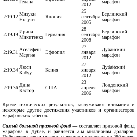
Гелана
марафон
2012
25
Мизуки
Берлинский
2:19.12
Япония
сентября
Ногути
марафон
2005
28
Ирина
Берлинский
2:19.19
Германия
сентября
Микитенко
марафон
2008
27
Аселефеш
Дубайский
2:19.31
Эфиопия
января
Мергиа
марафон
2012
27
Люси
Дубайский
2:19.34
Кения
января
Кабуу
марафон
2012
23
Дина
Лондонский
2:19.36
США
апреля
Кастор
марафон
2006
Кроме технических результатов, заслуживают внимания и
некоторые другие достижения участников и организаторов
марафонских забегов:
Самый большой призовой фонд
— составляет призовой фонд
марафона в Дубае, и равняется 2-м миллионам долларов.
Победители среди мужчин и женщин получают по 250 тысяч