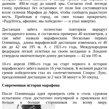
далеком 490-м году до нашей эры. Согласно этой легенде
гонец пробежал без остановки от поля боя состоявшегося
возле селения Марафон до Афин, чтобы сообщить радостную
весть. Прибежав в город, он смог только прокричать:
«Радуйтесь, афиняне, мы победили» — и упал замертво.
Дистанция забега полностью повторяла маршрут
легендарного воина, и составляла примерно 40 километров, а
сам забег назвали марафонским. Несколько первых
Олимпиад, длина марафонской дистанции изменялась от 40
км до 42 км 195 м. А с 1921-го года, Международная
федерация легкой атлетики на своем заседании в Лондоне
утвердила окончательную длину дистанции — 42 км 195 м.
10-го апреля 1986-го года на старт первого в истории
марафонского забега вышло 16 участников. К великой радости
греков победителем стал их соотечественник Спирос Луис,
преодолевший дистанцию за 2 часа 58 минут и 50 секунд.
Современная история марафона
После Олимпиады идея проверить себя в столь суровом
испытании стала достаточно популярной и привлекала все
больше и больше сторонников по всему миру.