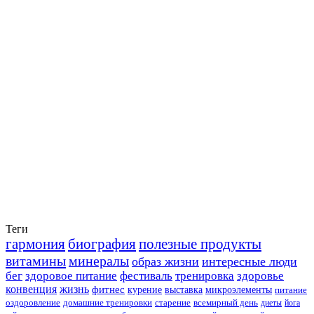
Теги
гармония
биография
полезные продукты
витамины
минералы
образ жизни
интересные люди
бег
здоровое питание
фестиваль
тренировка
здоровье
конвенция
жизнь
фитнес
курение
выставка
микроэлементы
питание
оздоровление
домашние тренировки
старение
всемирный день
диеты
йога