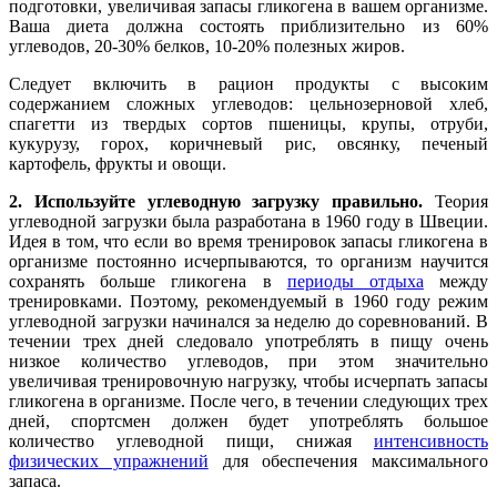
подготовки, увеличивая запасы гликогена в вашем организме.
Ваша диета должна состоять приблизительно из 60%
углеводов, 20-30% белков, 10-20% полезных жиров.
Следует включить в рацион продукты с высоким
содержанием сложных углеводов: цельнозерновой хлеб,
спагетти из твердых сортов пшеницы, крупы, отруби,
кукурузу, горох, коричневый рис, овсянку, печеный
картофель, фрукты и овощи.
2. Используйте углеводную загрузку правильно.
Теория
углеводной загрузки была разработана в 1960 году в Швеции.
Идея в том, что если во время тренировок запасы гликогена в
организме постоянно исчерпываются, то организм научится
сохранять больше гликогена в
периоды отдыха
между
тренировками. Поэтому, рекомендуемый в 1960 году режим
углеводной загрузки начинался за неделю до соревнований. В
течении трех дней следовало употреблять в пищу очень
низкое количество углеводов, при этом значительно
увеличивая тренировочную нагрузку, чтобы исчерпать запасы
гликогена в организме. После чего, в течении следующих трех
дней, спортсмен должен будет употреблять большое
количество углеводной пищи, снижая
интенсивность
физических упражнений
для обеспечения максимального
запаса.