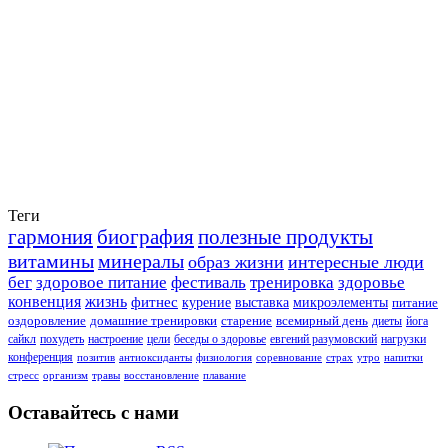
Теги
гармония
биография
полезные продукты
витамины
минералы
образ жизни
интересные люди
бег
здоровое питание
фестиваль
тренировка
здоровье
конвенция
жизнь
фитнес
курение
выставка
микроэлементы
питание
оздоровление
домашние тренировки
старение
всемирный день
диеты
йога
сайкл
похудеть
настроение
цели
беседы о здоровье
евгений разумовский
нагрузки
конференция
позитив
антиоксиданты
физиология
соревнование
страх
утро
напитки
стресс
организм
травы
восстановление
плавание
Оставайтесь с нами