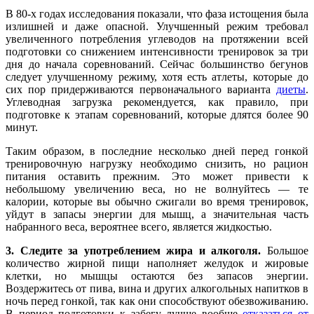
В 80-х годах исследования показали, что фаза истощения была
излишней и даже опасной. Улучшенный режим требовал
увеличенного потребления углеводов на протяжении всей
подготовки со снижением интенсивности тренировок за три
дня до начала соревнований. Сейчас большинство бегунов
следует улучшенному режиму, хотя есть атлеты, которые до
сих пор придерживаются первоначального варианта
диеты
.
Углеводная загрузка рекомендуется, как правило, при
подготовке к этапам соревнований, которые длятся более 90
минут.
Таким образом, в последние несколько дней перед гонкой
тренировочную нагрузку необходимо снизить, но рацион
питания оставить прежним. Это может привести к
небольшому увеличению веса, но не волнуйтесь — те
калории, которые вы обычно сжигали во время тренировок,
уйдут в запасы энергии для мышц, а значительная часть
набранного веса, вероятнее всего, является жидкостью.
3. Следите за употреблением жира и алкоголя.
Большое
количество жирной пищи наполняет желудок и жировые
клетки, но мышцы остаются без запасов энергии.
Воздержитесь от пива, вина и других алкогольных напитков в
ночь перед гонкой, так как они способствуют обезвоживанию.
В период подготовки к забегу лучше вообще
отказаться от