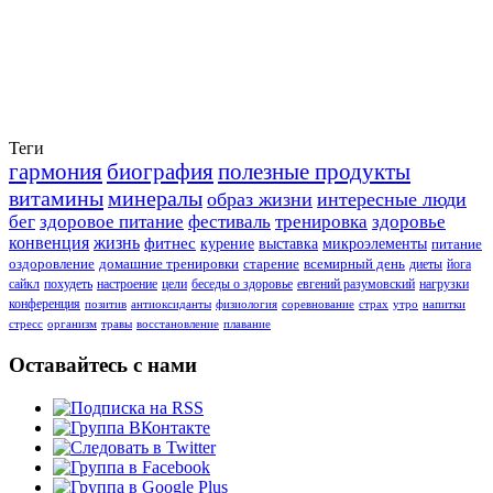
Теги
гармония
биография
полезные продукты
витамины
минералы
образ жизни
интересные люди
бег
здоровое питание
фестиваль
тренировка
здоровье
конвенция
жизнь
фитнес
курение
выставка
микроэлементы
питание
оздоровление
домашние тренировки
старение
всемирный день
диеты
йога
сайкл
похудеть
настроение
цели
беседы о здоровье
евгений разумовский
нагрузки
конференция
позитив
антиоксиданты
физиология
соревнование
страх
утро
напитки
стресс
организм
травы
восстановление
плавание
Оставайтесь с нами