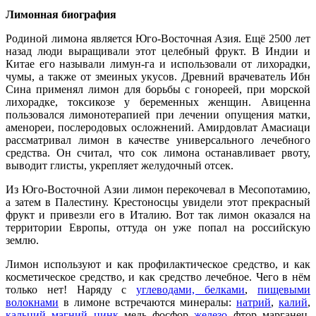
Лимонная биография
Родиной лимона является Юго-Восточная Азия. Ещё 2500 лет
назад люди выращивали этот целебный фрукт. В Индии и
Китае его называли лимун-га и использовали от лихорадки,
чумы, а также от змеиных укусов. Древний врачеватель Ибн
Сина применял лимон для борьбы с гонореей, при морской
лихорадке, токсикозе у беременных женщин. Авиценна
пользовался лимонотерапией при лечении опущения матки,
аменореи, послеродовых осложнений. Амирдовлат Амасиаци
рассматривал лимон в качестве универсального лечебного
средства. Он считал, что сок лимона останавливает рвоту,
выводит глисты, укрепляет желудочный отсек.
Из Юго-Восточной Азии лимон перекочевал в Месопотамию,
а затем в Палестину. Крестоносцы увидели этот прекрасный
фрукт и привезли его в Италию. Вот так лимон оказался на
территории Европы, оттуда он уже попал на российскую
землю.
Лимон используют и как профилактическое средство, и как
косметическое средство, и как средство лечебное. Чего в нём
только нет! Наряду с
углеводами, белками
,
пищевыми
волокнами
в лимоне встречаются минералы:
натрий
,
калий
,
кальций
,
магний
,
цинк
, медь, фосфор,
железо
, фтор, марганец,