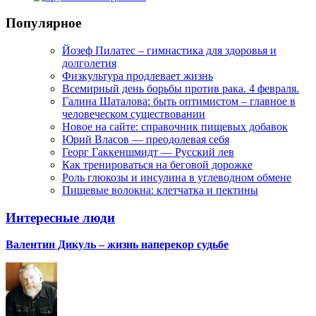
Популярное
Йозеф Пилатес – гимнастика для здоровья и
долголетия
Физкультура продлевает жизнь
Всемирный день борьбы против рака. 4 февраля.
Галина Шаталова: быть оптимистом – главное в
человеческом существовании
Новое на сайте: справочник пищевых добавок
Юрий Власов — преодолевая себя
Георг Гаккеншмидт — Русский лев
Как тренироваться на беговой дорожке
Роль глюкозы и инсулина в углеводном обмене
Пищевые волокна: клетчатка и пектины
Интересные люди
Валентин Дикуль – жизнь наперекор судьбе