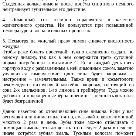
Съеденная долька лимона после приёма спиртного немного
нейтрализует губительное его действие.
4. Лимонный сок отлично справляется в качестве
желчегонного средства. Им пользуются при повышенной
температуре и воспалительных процессах.
5. Несмотря на «кислый нрав» лимон снижает кислотность
желудка.
Чтобы реже болеть простудой, нужно ежедневно съедать по
одному лимону, так как в нём содержится треть суточной
нормы потребности в витамине С. Если каждый день пить
горячую воду с разбавленным в ней лимонным соком, заметно
улучшиться самочувствие; цвет лица будет здоровым, а
настроение – замечательным. Также врачи и косметологи
рекомендуют цитрусовый коктейль здоровья, состоящий из
сока 2-х апельсинов, 1-го лимона и грейпфрута. Туда можно
добавить и пророщенные зёрна пшеницы – ценность коктейля
будет безграничной.
Давно известно об отбеливающей силе лимона. Если у вас
веснушки или пигментные пятна, смазывайте кожу лимонной
мякотью 2 раза в день. Зубы тоже можно отбеливать с
помощью лимона, только делать это следует 2 раза в неделю,
иначе сотрётся зубная эмаль. Тусклым волосам поможет