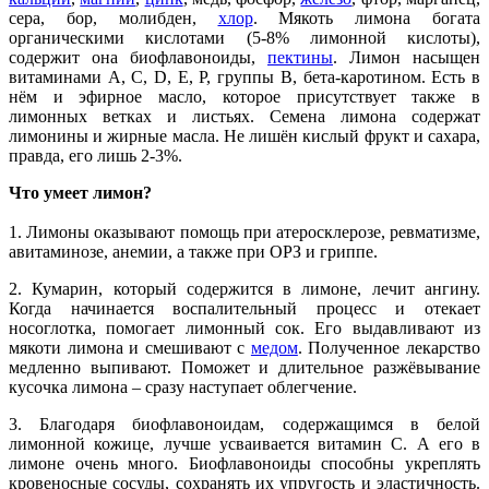
сера, бор, молибден,
хлор
. Мякоть лимона богата
органическими кислотами (5-8% лимонной кислоты),
содержит она биофлавоноиды,
пектины
. Лимон насыщен
витаминами A, C, D, E, P, группы B, бета-каротином. Есть в
нём и эфирное масло, которое присутствует также в
лимонных ветках и листьях. Семена лимона содержат
лимонины и жирные масла. Не лишён кислый фрукт и сахара,
правда, его лишь 2-3%.
Что умеет лимон?
1. Лимоны оказывают помощь при атеросклерозе, ревматизме,
авитаминозе, анемии, а также при ОРЗ и гриппе.
2. Кумарин, который содержится в лимоне, лечит ангину.
Когда начинается воспалительный процесс и отекает
носоглотка, помогает лимонный сок. Его выдавливают из
мякоти лимона и смешивают с
медом
. Полученное лекарство
медленно выпивают. Поможет и длительное разжёвывание
кусочка лимона – сразу наступает облегчение.
3. Благодаря биофлавоноидам, содержащимся в белой
лимонной кожице, лучше усваивается витамин С. А его в
лимоне очень много. Биофлавоноиды способны укреплять
кровеносные сосуды, сохранять их упругость и эластичность.