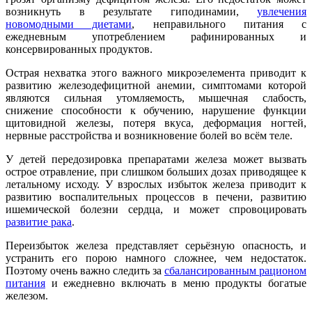
возникнуть в результате гиподинамии,
увлечения
новомодными диетами
, неправильного питания с
ежедневным употреблением рафинированных и
консервированных продуктов.
Острая нехватка этого важного микроэелемента приводит к
развитию железодефицитной анемии, симптомами которой
являются сильная утомляемость, мышечная слабость,
снижение способности к обучению, нарушение функции
щитовидной железы, потеря вкуса, деформация ногтей,
нервные расстройства и возникновение болей во всём теле.
У детей передозировка препаратами железа может вызвать
острое отравление, при слишком больших дозах приводящее к
летальному исходу. У взрослых избыток железа приводит к
развитию воспалительных процессов в печени, развитию
ишемической болезни сердца, и может спровоцировать
развитие рака
.
Переизбыток железа представляет серьёзную опасность, и
устранить его порою намного сложнее, чем недостаток.
Поэтому очень важно следить за
сбалансированным рационом
питания
и ежедневно включать в меню продукты богатые
железом.