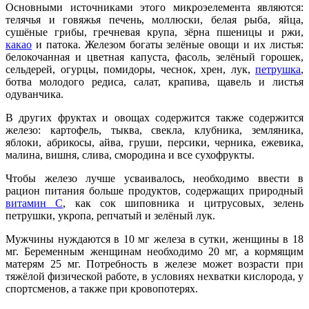
Основными источниками этого микроэелемента являются:
телячья и говяжья печень, моллюски, белая рыба, яйца,
сушёные грибы, гречневая крупа, зёрна пшеницы и ржи,
какао
и патока. Железом богаты зелёные овощи и их листья:
белокочанная и цветная капуста, фасоль, зелёный горошек,
сельдерей, огурцы, помидоры, чеснок, хрен, лук,
петрушка
,
ботва молодого редиса, салат, крапива, щавель и листья
одуванчика.
В других фруктах и овощах содержится также содержится
железо: картофель, тыква, свекла, клубника, земляника,
яблоки, абрикосы, айва, груши, персики, черника, ежевика,
малина, вишня, слива, смородина и все сухофрукты.
Чтобы железо лучше усваивалось, необходимо ввести в
рацион питания больше продуктов, содержащих природный
витамин С
, как сок шиповника и цитрусовых, зелень
петрушки, укропа, репчатый и зелёный лук.
Мужчины нуждаются в 10 мг железа в сутки, женщины в 18
мг. Беременным женщинам необходимо 20 мг, а кормящим
матерям 25 мг. Потребность в железе может возрасти при
тяжёлой физической работе, в условиях нехватки кислорода, у
спортсменов, а также при кровопотерях.