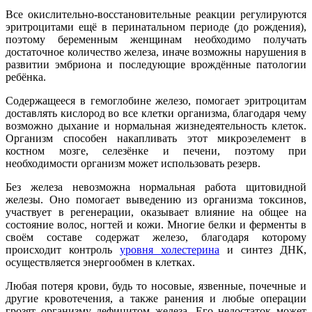
Все окислительно-восстановительные реакции регулируются
эритроцитами ещё в перинатальном периоде (до рождения),
поэтому беременным женщинам необходимо получать
достаточное количество железа, иначе возможны нарушения в
развитии эмбриона и последующие врождённые патологии
ребёнка.
Содержащееся в гемоглобине железо, помогает эритроцитам
доставлять кислород во все клетки организма, благодаря чему
возможно дыхание и нормальная жизнедеятельность клеток.
Организм способен накапливать этот микроэелемент в
костном мозге, селезёнке и печени, поэтому при
необходимости организм может использовать резерв.
Без железа невозможна нормальная работа щитовидной
железы. Оно помогает выведению из организма токсинов,
участвует в регенерации, оказывает влияние на общее на
состояние волос, ногтей и кожи. Многие белки и ферменты в
своём составе содержат железо, благодаря которому
происходит контроль
уровня холестерина
и синтез ДНК,
осуществляется энергообмен в клетках.
Любая потеря крови, будь то носовые, язвенные, почечные и
другие кровотечения, а также ранения и любые операции
грозят организму дефицитом железа. Его недостаток может