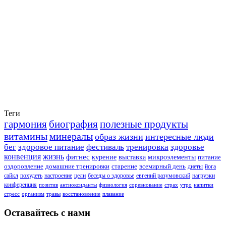
Теги
гармония
биография
полезные продукты
витамины
минералы
образ жизни
интересные люди
бег
здоровое питание
фестиваль
тренировка
здоровье
конвенция
жизнь
фитнес
курение
выставка
микроэлементы
питание
оздоровление
домашние тренировки
старение
всемирный день
диеты
йога
сайкл
похудеть
настроение
цели
беседы о здоровье
евгений разумовский
нагрузки
конференция
позитив
антиоксиданты
физиология
соревнование
страх
утро
напитки
стресс
организм
травы
восстановление
плавание
Оставайтесь с нами