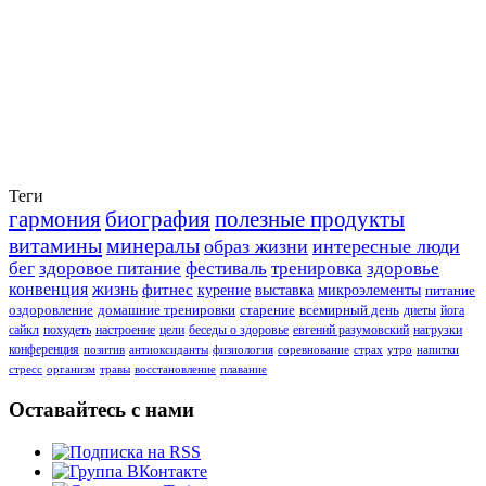
Теги
гармония
биография
полезные продукты
витамины
минералы
образ жизни
интересные люди
бег
здоровое питание
фестиваль
тренировка
здоровье
конвенция
жизнь
фитнес
курение
выставка
микроэлементы
питание
оздоровление
домашние тренировки
старение
всемирный день
диеты
йога
сайкл
похудеть
настроение
цели
беседы о здоровье
евгений разумовский
нагрузки
конференция
позитив
антиоксиданты
физиология
соревнование
страх
утро
напитки
стресс
организм
травы
восстановление
плавание
Оставайтесь с нами