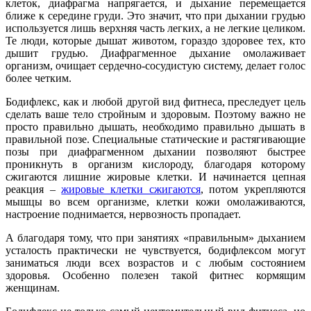
клеток, диафрагма напрягается, и дыхание перемещается
ближе к середине груди. Это значит, что при дыхании грудью
используется лишь верхняя часть легких, а не легкие целиком.
Те люди, которые дышат животом, гораздо здоровее тех, кто
дышит грудью. Диафрагменное дыхание омолаживает
организм, очищает сердечно-сосудистую систему, делает голос
более четким.
Бодифлекс, как и любой другой вид фитнеса, преследует цель
сделать ваше тело стройным и здоровым. Поэтому важно не
просто правильно дышать, необходимо правильно дышать в
правильной позе. Специальные статические и растягивающие
позы при диафрагменном дыхании позволяют быстрее
проникнуть в организм кислороду, благодаря которому
сжигаются лишние жировые клетки. И начинается цепная
реакция –
жировые клетки сжигаются
, потом укрепляются
мышцы во всем организме, клетки кожи омолаживаются,
настроение поднимается, нервозность пропадает.
А благодаря тому, что при занятиях «правильным» дыханием
усталость практически не чувствуется, бодифлексом могут
заниматься люди всех возрастов и с любым состоянием
здоровья. Особенно полезен такой фитнес кормящим
женщинам.