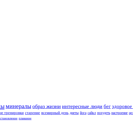
ны
минералы
образ жизни
интересные люди
бег
здоровое
е тренировки
старение
всемирный день
диеты
йога
сайкл
похудеть
настроение
це
сстановление
плавание