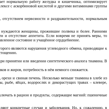
вает нормальную работу желудка и кишечника, оптимизирует
плексе с аскорбиновой кислотой и другими витаминами группы
, отсутствием нервозности и раздражительности, нормальным
В1 нуждаются женщины, прожившие полвека и более. Ранними
и и отсутствие аппетита. Если вовремя не принять меры, то
авленное состояние и учащённое сердцебиение.
оторого являются нарушения углеводного обмена, приводящие к
стощению.
ри принятии или введении синтетического аналога тиамина. В
ков и жиров, потребность в нём немного снижается.
орехи и свиная печень. Несколько меньше тиамина в хлебе из
, рыбе, яйцах, водорослях и дикорастущих травах – клевере,
включать в рацион и продукты, содержащие магний: пшеничные
ляют конкретные случаи и заболевания. Но, к сожалению, в