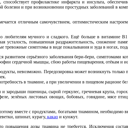
, способствует профилактике инфаркта и инсульта, обеспечи
кой болезни и при возникновении простудных заболеваний в ком
мечается отличным самочувствием, оптимистическим настроем
нно любителям мучного и сладкого. Ещё больше в витамине 
ая усталость, повышенная раздражительность, снижение памят
вые тревожные симптомы в виде покалывания и зуда в ногах, под
тся развитием серьёзного заболевания бери-бери, симптомами к
рофии сердечной мышцы, сбою работы пищеварения, отёкам и и
родукты, невозможно. Передозировка может возникнуть только п
ек.
отребность в тиамине, а при увеличении в пищевом рационе бел
и зародыши пшеницы, сырой геркулес, гречневая крупа, горох, 
феле, зелёных листовых овощах, бобовых, говядине, мясе птицы
Поэтому вместе с продуктами, богатыми тиамином, необходимо 
еветки, шпинат, курагу,
какао
и кунжут.
то повышения дозы тиамина не требуется. Исключения состав