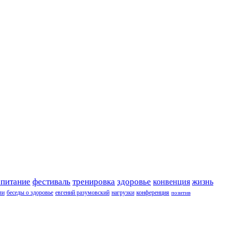
 питание
фестиваль
тренировка
здоровье
конвенция
жизнь
ли
беседы о здоровье
евгений разумовский
нагрузки
конференция
позитив