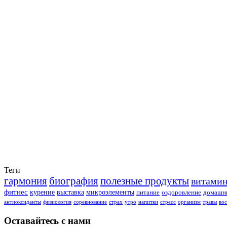
Теги
гармония
биография
полезные продукты
витами
фитнес
курение
выставка
микроэлементы
питание
оздоровление
домашни
антиоксиданты
физиология
соревнование
страх
утро
напитки
стресс
организм
травы
во
Оставайтесь с нами