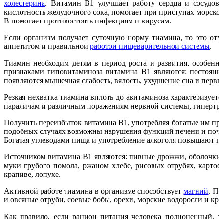
холестерина
. Витамин В1 улучшает работу сердца и сосудов
кислотность желудочного сока, помогает при приступах морс
В помогает противостоять инфекциям и вирусам.
Если организм получает суточную норму тиамина, то это от
аппетитом и правильной
работой пищеварительной системы
.
Тиамин необходим детям в период роста и развития, особе
признаками гиповитаминоза витамина В1 являются: постоянн
появляются мышечная слабость, вялость, ухудшение сна и пер
Резкая нехватка тиамина вплоть до авитаминоза характеризуе
параличам и различным поражениям нервной системы, гиперт
Получить переизбыток витамина В1, употребляя богатые им п
подобных случаях возможны нарушения функций печени и поч
Богатая углеводами пища и употребление алкоголя повышают п
Источником витамина В1 являются: пивные дрожжи, оболочки 
муки грубого помола, ржаном хлебе, рисовых отрубях, карто
крапиве, лопухе.
Активной работе тиамина в организме способствует
магний
. 
и овсяные отруби, соевые бобы, орехи, морские водоросли и кр
Как правило, если рацион питания человека полноценный, 