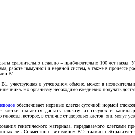
ты сравнительно недавно – приблизительно 100 лет назад. У
зма, работе иммунной и нервной систем, а также в процессе р
мин В1.
В1, участвующая в углеводном обмене, может в незначительны
ишечника. Но организму необходимо ежедневно получать достато
леводов
обеспечивает нервные клетки суточной нормой глюкозы
 клетки пытаются достать глюкозу из сосудов и капилляр
глюкозы, которое, в отличие от здоровых клеток, они могут ус
вания генетического материала, передаваемого клетками при
онных лет. Совместно с витамином В12 тиамин нейтрализует