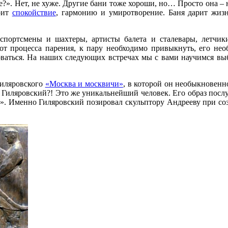
». Нет, не хуже. Другие бани тоже хороши, но… Просто она – на
арит
спокойствие
, гармонию и умиротворение. Баня дарит жиз
 спортсмены и шахтеры, артисты балета и сталевары, летчи
т процесса парения, к пару необходимо привыкнуть, его необ
зоваться. На наших следующих встречах мы с вами научимся вы
Гиляровского
«Москва и москвичи»
, в которой он необыкновенн
кой Гиляровский?! Это же уникальнейший человек. Его образ по
». Именно Гиляровский позировал скульптору Андрееву при соз