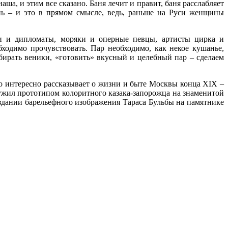
ша, и этим все сказано. Баня лечит и правит, баня расслабляет
нь – и это в прямом смысле, ведь, раньше на Руси женщины
ки и дипломаты, моряки и оперные певцы, артисты цирка и
ходимо прочувствовать. Пар необходимо, как некое кушанье,
бирать веники, «готовить» вкусный и целебный пар – сделаем
о интересно рассказывает о жизни и быте Москвы конца XIX –
служил прототипом колоритного казака-запорожца на знаменитой
дании барельефного изображения Тараса Бульбы на памятнике