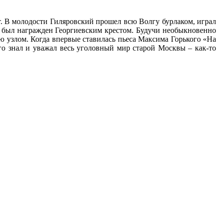
т. В молодости Гиляровский прошел всю Волгу бурлаком, играл
гу был награжден Георгиевским крестом. Будучи необыкновенно
ю узлом. Когда впервые ставилась пьеса Максима Горького «На
о знал и уважал весь уголовный мир старой Москвы – как-то