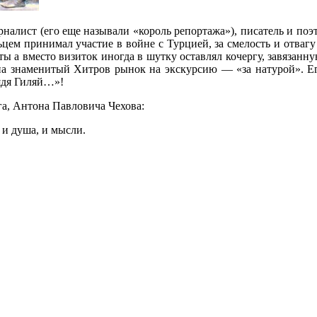
рналист (его еще называли «король репортажа»), писатель и поэ
льцем принимал участие в войне с Турцией, за смелость и отва
ы а вместо визиток иногда в шутку оставлял кочергу, завязанну
 на знаменитый Хитров рынок на экскурсию — «за натурой». Ег
дядя Гиляй…»!
га, Антона Павловича Чехова:
 и душа, и мысли.