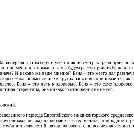
 Наша первая в этом году и уже пятая по счету встреча будет п
оении или месте для помывки – мы будем рассматривать баню к
 иначе? И каково же ваше мнение? Баня – это место для развлеч
оторых «околопомывочных» кругах баня и воспринимается как сре
мыслов. Баня – это путь к здоровью. Баня – это само здоровь
истины стереотипа, она никакого отношения не имеет.
ковский.
пределенного периода Европейского инквизиторского средневеков
богоугодным» делом) наблюдается естественное, природное стр
в глубине тысячелетий, автор неизвестен, но все человечество п