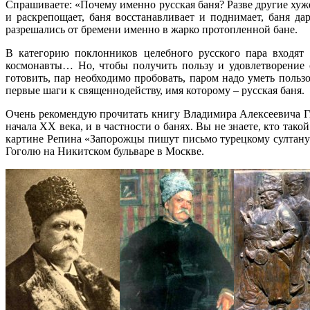
Спрашиваете: «Почему именно русская баня? Разве другие хуже?
и раскрепощает, баня восстанавливает и поднимает, баня д
разрешались от бремени именно в жарко протопленной бане.
В категорию поклонников целебного русского пара входят
космонавты… Но, чтобы получить пользу и удовлетворение о
готовить, пар необходимо пробовать, паром надо уметь поль
первые шаги к священнодейству, имя которому – русская баня.
Очень рекомендую прочитать книгу Владимира Алексеевича 
начала XX века, и в частности о банях. Вы не знаете, кто та
картине Репина «Запорожцы пишут письмо турецкому султану
Гоголю на Никитском бульваре в Москве.