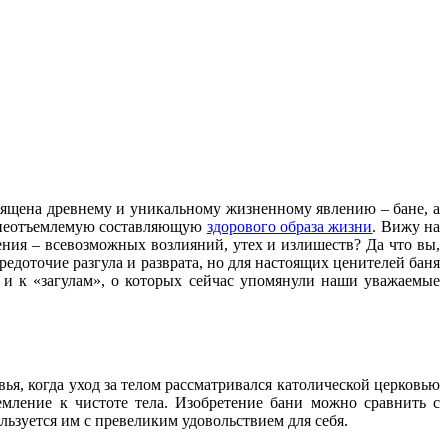
освящена древнему и уникальному жизненному явлению – бане, а
ак неотъемлемую составляющую
здорового образа жизни
. Вижу на
ения – всевозможных возлияний, утех и излишеств? Да что вы,
доточие разгула и разврата, но для настоящих ценителей баня
е, и к «загулам», о которых сейчас упомянули наши уважаемые
ья, когда уход за телом рассматривался католической церковью
емление к чистоте тела. Изобретение бани можно сравнить с
ользуется им с превеликим удовольствием для себя.