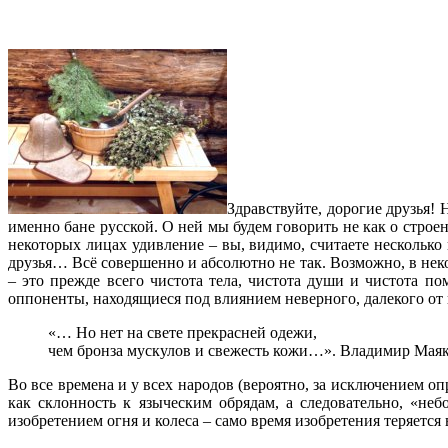
Здравствуйте, дорогие друзья!
именно бане русской. О ней мы будем говорить не как о стр
некоторых лицах удивление – вы, видимо, считаете несколько
друзья… Всё совершенно и абсолютно не так. Возможно, в нек
– это прежде всего чистота тела, чистота души и чистота по
оппоненты, находящиеся под влиянием неверного, далекого от 
«… Но нет на свете прекрасней одежи,
чем бронза мускулов и свежесть кожи…». Владимир Мая
Во все времена и у всех народов (вероятно, за исключением о
как склонность к языческим обрядам, а следовательно, «не
изобретением огня и колеса – само время изобретения теряется 