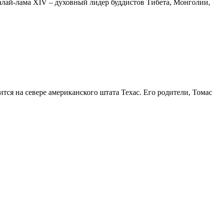
лай-лама XIV – духовный лидер буддистов Тибета, Монголии,
тся на севере американского штата Техас. Его родители, Томас