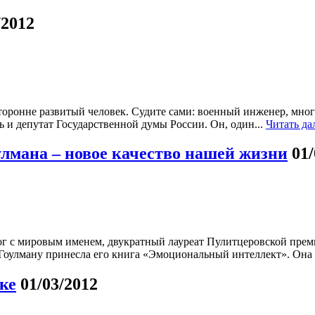
/2012
торонне развитый человек. Судите сами: военный инженер, м
ь и депутат Государственной думы России. Он, один...
Читать да
лмана – новое качество нашей жизни
01/
г с мировым именем, двукратный лауреат Пулитцеровской преми
Гоулману принесла его книга «Эмоциональный интеллект». Она 
ке
01/03/2012