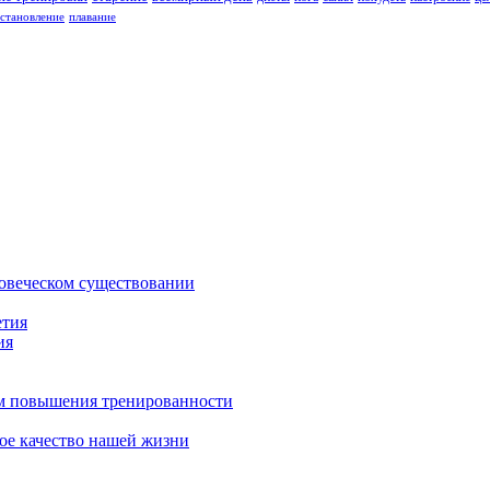
сстановление
плавание
ловеческом существовании
етия
ия
зм повышения тренированности
ое качество нашей жизни