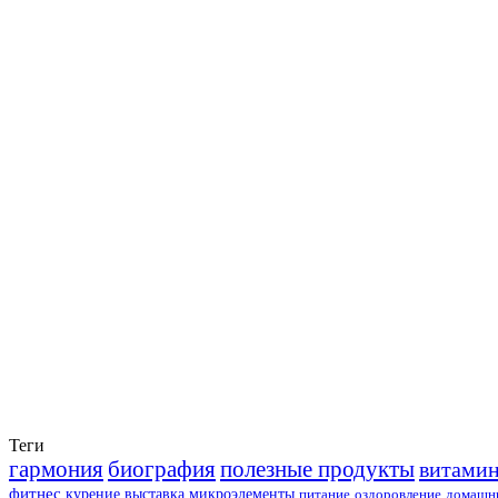
Теги
гармония
биография
полезные продукты
витами
фитнес
курение
выставка
микроэлементы
питание
оздоровление
домашни