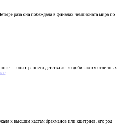
тыре раза она побеждала в финалах чемпионата мира по
нные — они с раннего детства легко добиваются отличных
лее
ежала к высшим кастам брахманов или кшатриев, его род