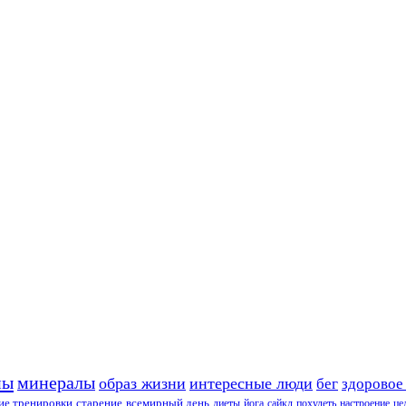
ны
минералы
образ жизни
интересные люди
бег
здоровое
е тренировки
старение
всемирный день
диеты
йога
сайкл
похудеть
настроение
це