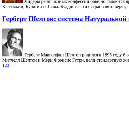
Лидеры религиозных конфессий обычно являются яр
Калмыкии, Бурятии и Тывы. Буддисты этих стран свято верят, 
Герберт Шелтон: система Натуральной
Герберт Макголфин Шелтон родился в 1895 году 6 ок
Митчелл Шелтон и Мэри Фрэнсис Гутри, вели стандартную жиз
1
2
3