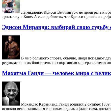
Легендарная Крисси Веллингтон не проиграла ни о
триатлону в Коне. А если добавить, что Крисси пришла в проф
Эдисон Миранда: выбирай свою судьбу 
В мир большого спорта, обычно, люди попадают дву
результатов, и их блистательная спортивная карьера является
Махатма Ганди — человек мира с вели
Мохандас Карамчанд Ганди родился 2 октября 1869 г
испокон веков занимался торговыми делами (даже сама, достат