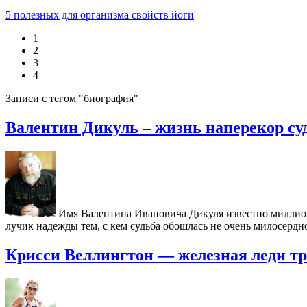
5 полезных для организма свойств йоги
1
2
3
4
Записи с тегом "биография"
Валентин Дикуль – жизнь наперекор су
Имя Валентина Ивановича Дикуля известно миллиона
лучик надежды тем, с кем судьба обошлась не очень милосердн
Крисси Веллингтон — железная леди т