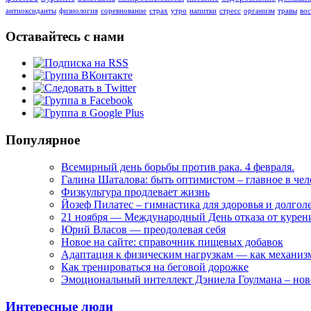
антиоксиданты
физиология
соревнование
страх
утро
напитки
стресс
организм
травы
во
Оставайтесь с нами
Популярное
Всемирный день борьбы против рака. 4 февраля.
Галина Шаталова: быть оптимистом – главное в че
Физкультура продлевает жизнь
Йозеф Пилатес – гимнастика для здоровья и долгол
21 ноября — Международный День отказа от курен
Юрий Власов — преодолевая себя
Новое на сайте: справочник пищевых добавок
Адаптация к физическим нагрузкам — как механи
Как тренироваться на беговой дорожке
Эмоциональный интеллект Дэниела Гоулмана – нов
Интересные люди