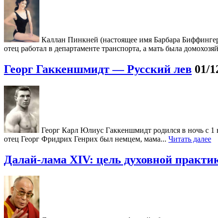
Каллан Пинкней (настоящее имя Барбара Биффингер П
отец работал в департаменте транспорта, а мать была домохозяй
Георг Гаккеншмидт — Русский лев
01/1
Георг Карл Юлиус Гаккеншмидт родился в ночь с 1 на
отец Георг Фридрих Генрих был немцем, мама...
Читать далее
Далай-лама XIV: цель духовной практи