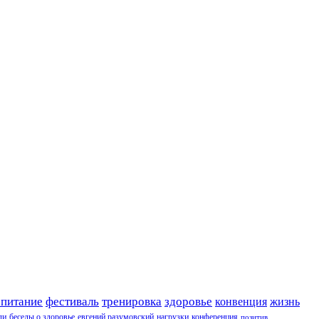
 питание
фестиваль
тренировка
здоровье
конвенция
жизнь
ли
беседы о здоровье
евгений разумовский
нагрузки
конференция
позитив