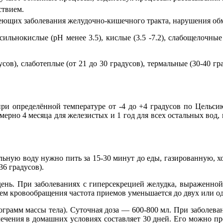
твием.
щих заболевания желудочно-кишечного тракта, нарушения обме
ильнокислые (рН менее 3.5), кислые (3.5 -7.2), слабощелочны
сов), слаботеплые (от 21 до 30 градусов), термальные (30-40 г
ри определённой температуре от -4 до +4 градусов по Цельсию
ерно 4 месяца для железистых и 1 год для всех остальных вод, 
ную воду нужно пить за 15-30 минут до еды, газированную, хо
36 градусов).
нь. При заболеваниях с гиперсекрецией желудка, выраженной 
м кровообращения частота приемов уменьшается до двух или одн
лограмм массы тела). Суточная доза — 600-800 мл. При заболев
ечения в домашних условиях составляет 30 дней. Его можно пр