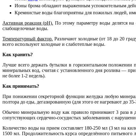
Ионы брома обладают выраженным успокоительным дейс
Кремнистые воды благоприятны для пожилых людей, имею
Активная реакция (рН).
По этому параметру воды делятся на с
слабощелочные воды.
Температурный фактор.
Различают холодные (от 18 до 20 граду
всего используют холодные и слаботеплые воды.
Как хранить?
Лучше всего держать бутылки в горизонтальном положении п
минеральных вод, считая с установленного дня розлива — прим
не более 1-2 недель).
Как принимать?
При понижении секреторной функции желудка любую минераль
полтора до еды, дегазированную (для этого ее нагревают до 35-
Обычно минеральную воду как правило принимают 3 раза в де
сопутствующих сердечно-сосудистых заболеваниях с нарушение
Количество воды на прием составляет 180-250 мл (3 мл на ки
1500 мл. Продолжительность курса определённого питьевого л