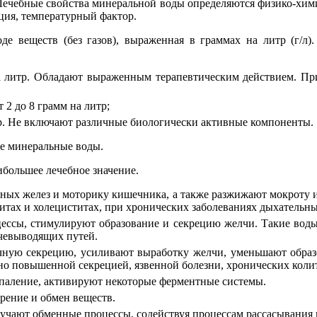
 Лечебные свойства минеральной воды определяются физико-хи
ция, температурный фактор.
е веществ (без газов), выраженная в граммах на литр (г/л)
на литр. Обладают выраженным терапевтическим действием. П
 2 до 8 грамм на литр;
тр. Не включают различные биологически активные компоненты.
е минеральные воды.
большее лечебное значение.
ых желез и моторику кишечника, а также разжижают мокроту и
итах и холециститах, при хронических заболеваниях дыхательных
ссы, стимулируют образование и секрецию желчи. Такие вод
лчевыводящих путей.
ную секрецию, усиливают выработку желчи, уменьшают образ
но повышенной секрецией, язвенной болезни, хронических колит
аление, активируют некоторые ферментные системы.
рение и обмен веществ.
чают обменные процессы, содействуя процессам рассасывания 