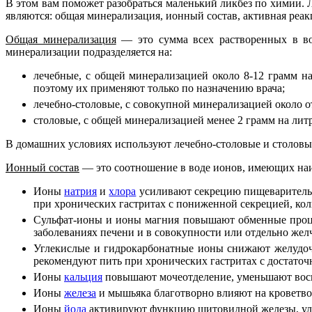
В этом вам поможет разобраться маленький ликбез по химии.
являются: общая минерализация, ионный состав, активная реак
Общая минерализация
— это сумма всех растворенных в вод
минерализации подразделяется на:
лечебные, с общей минерализацией около 8-12 грамм 
поэтому их применяют только по назначению врача;
лечебно-столовые, с совокупной минерализацией около от
столовые, с общей минерализацией менее 2 грамм на ли
В домашних условиях используют лечебно-столовые и столовы
Ионный состав
— это соотношение в воде ионов, имеющих наи
Ионы
натрия
и
хлора
усиливают секрецию пищеварительн
при хронических гастритах с пониженной секрецией, кол
Сульфат-ионы и ионы магния повышают обменные проце
заболеваниях печени и в совокупности или отдельно же
Углекислые и гидрокарбонатные ионы снижают желудоч
рекомендуют пить при хронических гастритах с достаточ
Ионы
кальция
повышают мочеотделение, уменьшают восп
Ионы
железа
и мышьяка благотворно влияют на кроветво
Ионы
йода
активируют функцию щитовидной железы, улу