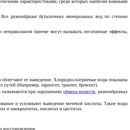
мическими характеристиками, среди которых наиболее важными
. Все разнообразие бутылочных минеральных вод по степени
ри неправильном приеме могут вызывать негативные эффекты,
 облегчают ее выведение. Хлоридно-натриевые воды показаны
 путей (Например, ларингит, трахеит, бронхит).
ы назначаются при нарушениях
обмена веществ
, разнообразных
ование и усиливают выведение мочевой кислоты. Такие воды
ах и панкреатитах, пиелитах и циститах.
и восстановления.