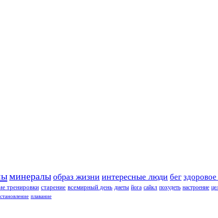
ны
минералы
образ жизни
интересные люди
бег
здоровое
е тренировки
старение
всемирный день
диеты
йога
сайкл
похудеть
настроение
це
сстановление
плавание