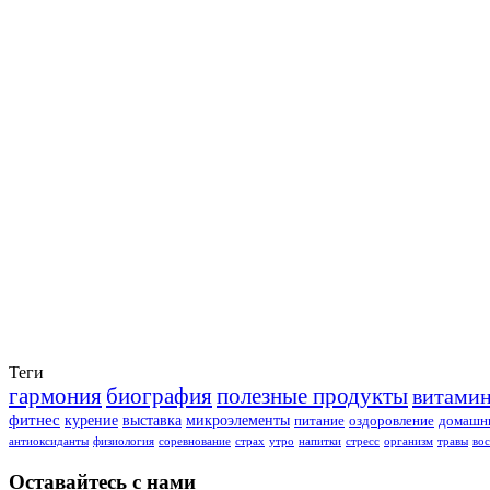
Теги
гармония
биография
полезные продукты
витами
фитнес
курение
выставка
микроэлементы
питание
оздоровление
домашни
антиоксиданты
физиология
соревнование
страх
утро
напитки
стресс
организм
травы
во
Оставайтесь с нами