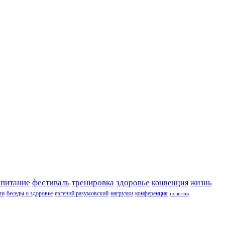
 питание
фестиваль
тренировка
здоровье
конвенция
жизнь
ли
беседы о здоровье
евгений разумовский
нагрузки
конференция
позитив