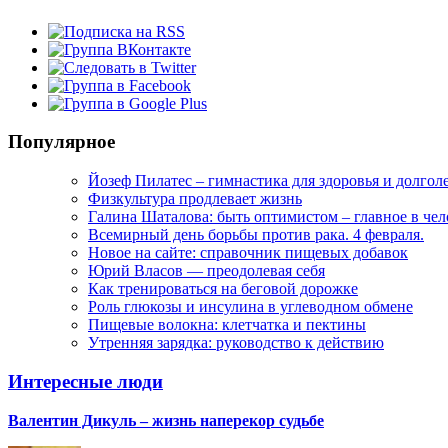
Популярное
Йозеф Пилатес – гимнастика для здоровья и долгол
Физкультура продлевает жизнь
Галина Шаталова: быть оптимистом – главное в че
Всемирный день борьбы против рака. 4 февраля.
Новое на сайте: справочник пищевых добавок
Юрий Власов — преодолевая себя
Как тренироваться на беговой дорожке
Роль глюкозы и инсулина в углеводном обмене
Пищевые волокна: клетчатка и пектины
Утренняя зарядка: руководство к действию
Интересные люди
Валентин Дикуль – жизнь наперекор судьбе