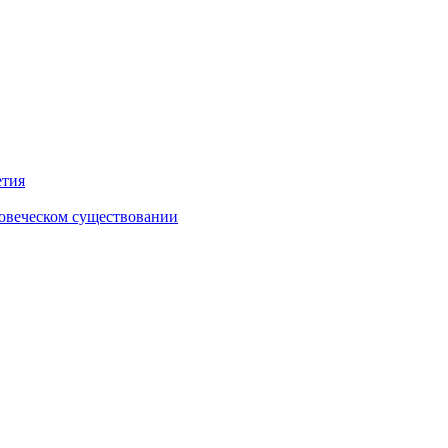
етия
ловеческом существовании