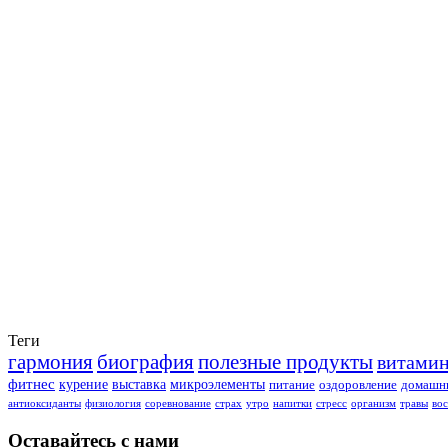
Теги
гармония
биография
полезные продукты
витами
фитнес
курение
выставка
микроэлементы
питание
оздоровление
домашни
антиоксиданты
физиология
соревнование
страх
утро
напитки
стресс
организм
травы
во
Оставайтесь с нами