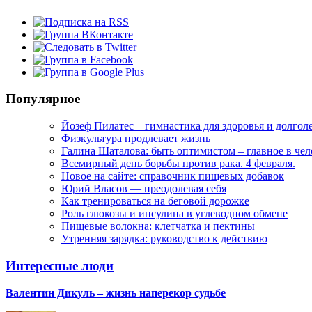
Популярное
Йозеф Пилатес – гимнастика для здоровья и долгол
Физкультура продлевает жизнь
Галина Шаталова: быть оптимистом – главное в че
Всемирный день борьбы против рака. 4 февраля.
Новое на сайте: справочник пищевых добавок
Юрий Власов — преодолевая себя
Как тренироваться на беговой дорожке
Роль глюкозы и инсулина в углеводном обмене
Пищевые волокна: клетчатка и пектины
Утренняя зарядка: руководство к действию
Интересные люди
Валентин Дикуль – жизнь наперекор судьбе