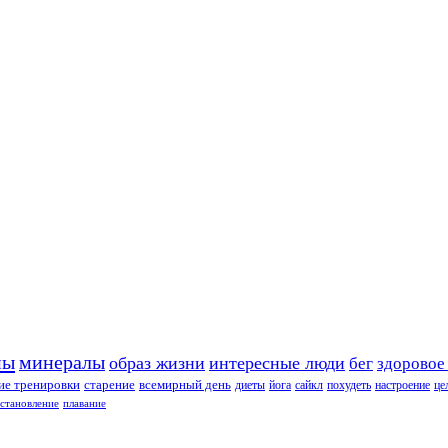
ны
минералы
образ жизни
интересные люди
бег
здоровое
е тренировки
старение
всемирный день
диеты
йога
сайкл
похудеть
настроение
це
сстановление
плавание