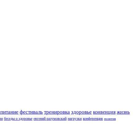
 питание
фестиваль
тренировка
здоровье
конвенция
жизнь
ли
беседы о здоровье
евгений разумовский
нагрузки
конференция
позитив