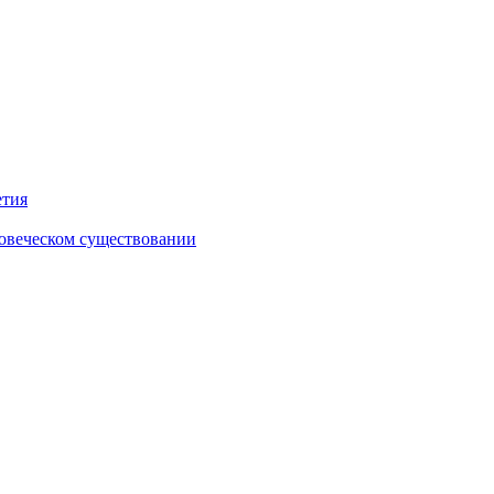
етия
ловеческом существовании