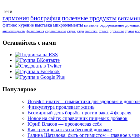
Теги
гармония
биография
полезные продукты
витами
фитнес
курение
выставка
микроэлементы
питание
оздоровление
домашни
антиоксиданты
физиология
соревнование
страх
утро
напитки
стресс
организм
травы
во
Оставайтесь с нами
Популярное
Йозеф Пилатес – гимнастика для здоровья и долгол
Физкультура продлевает жизнь
Всемирный день борьбы против рака. 4 февраля.
Новое на сайте: справочник пищевых добавок
Юрий Власов — преодолевая себя
Как тренироваться на беговой дорожке
Галина Шаталова: быть оптимистом – главное в че