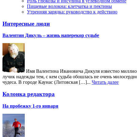
Роль глюкозы и инсулина в углеводном обмене
Пищевые волокна: клетчатка и пектины
Утренняя зарядка: руководство к действию
Интересные люди
Валентин Дикуль – жизнь наперекор судьбе
Имя Валентина Ивановича Дикуля известно миллиона
лучик надежды тем, с кем судьба обошлась не очень милосердн
чудеса. В городе Каунас (Литовская […]...
Читать далее
Колонка редактора
На пробежку 1-го января