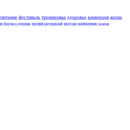
 питание
фестиваль
тренировка
здоровье
конвенция
жизнь
ли
беседы о здоровье
евгений разумовский
нагрузки
конференция
позитив