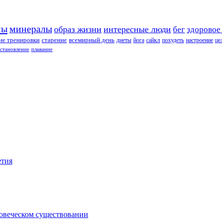
ны
минералы
образ жизни
интересные люди
бег
здоровое
е тренировки
старение
всемирный день
диеты
йога
сайкл
похудеть
настроение
це
сстановление
плавание
етия
ловеческом существовании