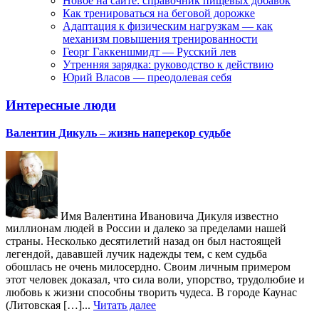
Новое на сайте: справочник пищевых добавок
Как тренироваться на беговой дорожке
Адаптация к физическим нагрузкам — как
механизм повышения тренированности
Георг Гаккеншмидт — Русский лев
Утренняя зарядка: руководство к действию
Юрий Власов — преодолевая себя
Интересные люди
Валентин Дикуль – жизнь наперекор судьбе
Имя Валентина Ивановича Дикуля известно
миллионам людей в России и далеко за пределами нашей
страны. Несколько десятилетий назад он был настоящей
легендой, дававшей лучик надежды тем, с кем судьба
обошлась не очень милосердно. Своим личным примером
этот человек доказал, что сила воли, упорство, трудолюбие и
любовь к жизни способны творить чудеса. В городе Каунас
(Литовская […]...
Читать далее