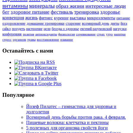
витамины
минералы
образ жизни
интересные люди
бег
здоровое питание
фестиваль
тренировка
здоровье
конвенция
жизнь
фитнес
курение
выставка
микроэлементы
питание
оздоровление
домашние тренировки
старение
всемирный день
диеты
йога
сайкл
похудеть
настроение
цели
беседы о здоровье
евгений разумовский
нагрузки
конференция
позитив
антиоксиданты
физиология
соревнование
страх
утро
напитки
стресс
организм
травы
восстановление
плавание
Оставайтесь с нами
Популярное
Йозеф Пилатес – гимнастика для здоровья и
долголетия
Всемирный день борьбы против рака. 4 февраля.
Пищевые волокна: клетчатка и пектины
5 полезных для организма свойств йоги