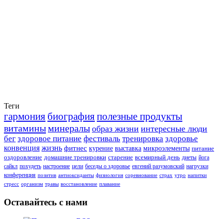
Теги
гармония
биография
полезные продукты
витамины
минералы
образ жизни
интересные люди
бег
здоровое питание
фестиваль
тренировка
здоровье
конвенция
жизнь
фитнес
курение
выставка
микроэлементы
питание
оздоровление
домашние тренировки
старение
всемирный день
диеты
йога
сайкл
похудеть
настроение
цели
беседы о здоровье
евгений разумовский
нагрузки
конференция
позитив
антиоксиданты
физиология
соревнование
страх
утро
напитки
стресс
организм
травы
восстановление
плавание
Оставайтесь с нами