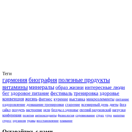
Теги
гармония
биография
полезные продукты
витамины
минералы
образ жизни
интересные люди
бег
здоровое питание
фестиваль
тренировка
здоровье
конвенция
жизнь
фитнес
курение
выставка
микроэлементы
питание
оздоровление
домашние тренировки
старение
всемирный день
диеты
йога
сайкл
похудеть
настроение
цели
беседы о здоровье
евгений разумовский
нагрузки
конференция
позитив
антиоксиданты
физиология
соревнование
страх
утро
напитки
стресс
организм
травы
восстановление
плавание
Оставайтесь с нами