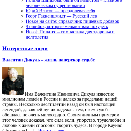
Галина Шаталова: быть оптимистом – главное в
человеческом существовании
Юрий Власов — преодолевая себя
Георг Гаккеншмидт — Русский лев
Новое на сайте: справочник пищевых добавок
9 ошибок, которые мешают вам похудеть
Йозеф Пилатес – гимнастика для здоровья и
долголетия
Интересные люди
Валентин Дикуль – жизнь наперекор судьбе
Имя Валентина Ивановича Дикуля известно
миллионам людей в России и далеко за пределами нашей
страны. Несколько десятилетий назад он был настоящей
легендой, дававшей лучик надежды тем, с кем судьба
обошлась не очень милосердно. Своим личным примером
этот человек доказал, что сила воли, упорство, трудолюбие и
любовь к жизни способны творить чудеса. В городе Каунас
(Литовская […]...
Читать далее