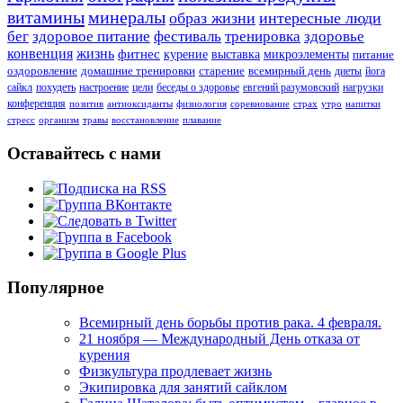
витамины
минералы
образ жизни
интересные люди
бег
здоровое питание
фестиваль
тренировка
здоровье
конвенция
жизнь
фитнес
курение
выставка
микроэлементы
питание
оздоровление
домашние тренировки
старение
всемирный день
диеты
йога
сайкл
похудеть
настроение
цели
беседы о здоровье
евгений разумовский
нагрузки
конференция
позитив
антиоксиданты
физиология
соревнование
страх
утро
напитки
стресс
организм
травы
восстановление
плавание
Оставайтесь с нами
Популярное
Всемирный день борьбы против рака. 4 февраля.
21 ноября — Международный День отказа от
курения
Физкультура продлевает жизнь
Экипировка для занятий сайклом