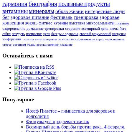
гармония
биография
полезные продукты
витамины
минералы
образ жизни
интересные люди
бег
здоровое питание
фестиваль
тренировка
здоровье
конвенция
жизнь
фитнес
курение
выставка
микроэлементы
питание
оздоровление
домашние тренировки
старение
всемирный день
диеты
йога
сайкл
похудеть
настроение
цели
беседы о здоровье
евгений разумовский
нагрузки
конференция
позитив
антиоксиданты
физиология
соревнование
страх
утро
напитки
стресс
организм
травы
восстановление
плавание
Оставайтесь с нами
Популярное
Йозеф Пилатес – гимнастика для здоровья и
долголетия
Физкультура продлевает жизнь
Всемирный день борьбы против рака. 4 февраля.