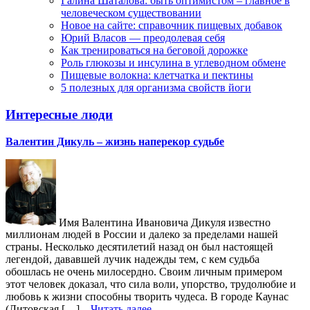
Галина Шаталова: быть оптимистом – главное в
человеческом существовании
Новое на сайте: справочник пищевых добавок
Юрий Власов — преодолевая себя
Как тренироваться на беговой дорожке
Роль глюкозы и инсулина в углеводном обмене
Пищевые волокна: клетчатка и пектины
5 полезных для организма свойств йоги
Интересные люди
Валентин Дикуль – жизнь наперекор судьбе
Имя Валентина Ивановича Дикуля известно
миллионам людей в России и далеко за пределами нашей
страны. Несколько десятилетий назад он был настоящей
легендой, дававшей лучик надежды тем, с кем судьба
обошлась не очень милосердно. Своим личным примером
этот человек доказал, что сила воли, упорство, трудолюбие и
любовь к жизни способны творить чудеса. В городе Каунас
(Литовская […]...
Читать далее