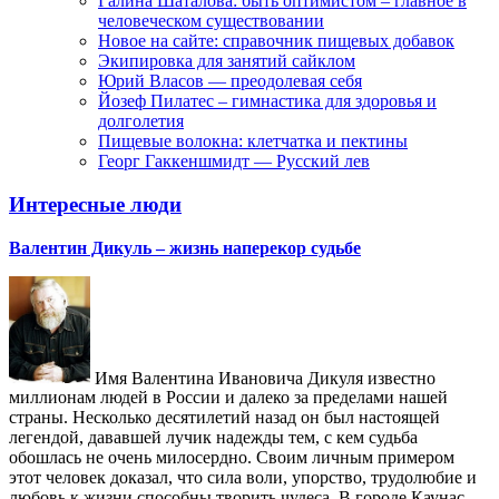
Галина Шаталова: быть оптимистом – главное в
человеческом существовании
Новое на сайте: справочник пищевых добавок
Экипировка для занятий сайклом
Юрий Власов — преодолевая себя
Йозеф Пилатес – гимнастика для здоровья и
долголетия
Пищевые волокна: клетчатка и пектины
Георг Гаккеншмидт — Русский лев
Интересные люди
Валентин Дикуль – жизнь наперекор судьбе
Имя Валентина Ивановича Дикуля известно
миллионам людей в России и далеко за пределами нашей
страны. Несколько десятилетий назад он был настоящей
легендой, дававшей лучик надежды тем, с кем судьба
обошлась не очень милосердно. Своим личным примером
этот человек доказал, что сила воли, упорство, трудолюбие и
любовь к жизни способны творить чудеса. В городе Каунас