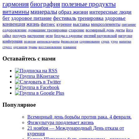
гармония
биография
полезные продукты
витамины
минералы
образ жизни
интересные люди
бег
здоровое питание
фестиваль
тренировка
здоровье
конвенция
жизнь
фитнес
курение
выставка
микроэлементы
питание
оздоровление
домашние тренировки
старение
всемирный день
диеты
йога
сайкл
похудеть
настроение
цели
беседы о здоровье
евгений разумовский
нагрузки
конференция
позитив
антиоксиданты
физиология
соревнование
страх
утро
напитки
стресс
организм
травы
восстановление
плавание
Оставайтесь с нами
Популярное
Всемирный день борьбы против рака. 4 февраля.
Физкультура продлевает жизнь
21 ноября — Международный День отказа от
курения