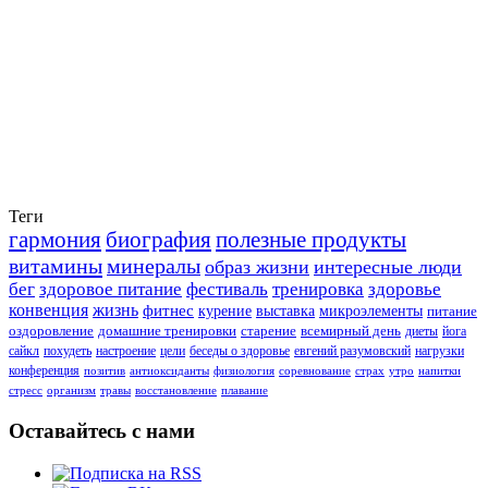
Теги
гармония
биография
полезные продукты
витамины
минералы
образ жизни
интересные люди
бег
здоровое питание
фестиваль
тренировка
здоровье
конвенция
жизнь
фитнес
курение
выставка
микроэлементы
питание
оздоровление
домашние тренировки
старение
всемирный день
диеты
йога
сайкл
похудеть
настроение
цели
беседы о здоровье
евгений разумовский
нагрузки
конференция
позитив
антиоксиданты
физиология
соревнование
страх
утро
напитки
стресс
организм
травы
восстановление
плавание
Оставайтесь с нами