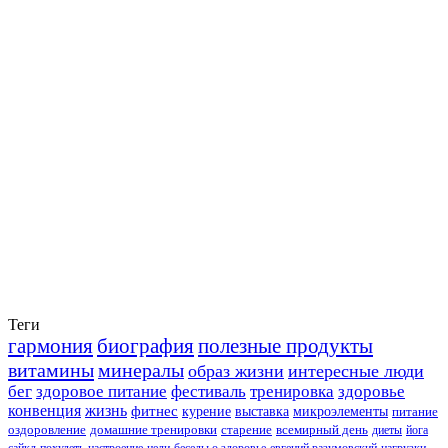
Теги
гармония
биография
полезные продукты
витамины
минералы
образ жизни
интересные люди
бег
здоровое питание
фестиваль
тренировка
здоровье
конвенция
жизнь
фитнес
курение
выставка
микроэлементы
питание
оздоровление
домашние тренировки
старение
всемирный день
диеты
йога
сайкл
похудеть
настроение
цели
беседы о здоровье
евгений разумовский
нагрузки