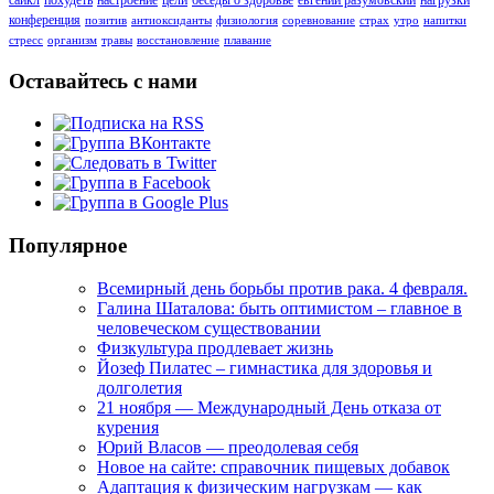
конференция
позитив
антиоксиданты
физиология
соревнование
страх
утро
напитки
стресс
организм
травы
восстановление
плавание
Оставайтесь с нами
Популярное
Всемирный день борьбы против рака. 4 февраля.
Галина Шаталова: быть оптимистом – главное в
человеческом существовании
Физкультура продлевает жизнь
Йозеф Пилатес – гимнастика для здоровья и
долголетия
21 ноября — Международный День отказа от
курения
Юрий Власов — преодолевая себя
Новое на сайте: справочник пищевых добавок
Адаптация к физическим нагрузкам — как