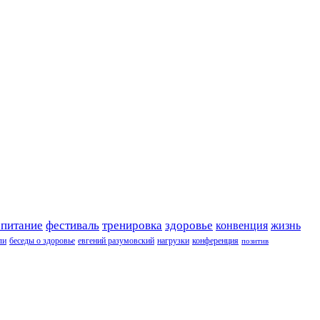
 питание
фестиваль
тренировка
здоровье
конвенция
жизнь
ли
беседы о здоровье
евгений разумовский
нагрузки
конференция
позитив