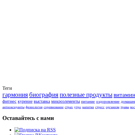
Теги
гармония
биография
полезные продукты
витами
фитнес
курение
выставка
микроэлементы
питание
оздоровление
домашни
антиоксиданты
физиология
соревнование
страх
утро
напитки
стресс
организм
травы
во
Оставайтесь с нами