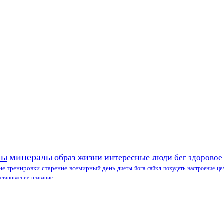
ны
минералы
образ жизни
интересные люди
бег
здоровое
е тренировки
старение
всемирный день
диеты
йога
сайкл
похудеть
настроение
це
сстановление
плавание