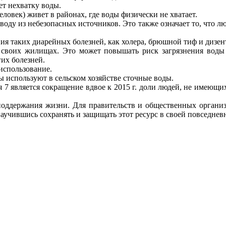
т нехватку воды.
еловек) живет в районах, где воды физически не хватает.
воду из небезопасных источников. Это также означает то, что 
я таких диарейных болезней, как холера, брюшной тиф и дизенте
своих жилищах. Это может повышать риск загрязнения воды и
их болезней.
использование.
ы используют в сельском хозяйстве сточные воды.
я 7 является сокращение вдвое к 2015 г. доли людей, не имеющ
поддержания жизни. Для правительств и общественных органи
научившись сохранять и защищать этот ресурс в своей повседнев