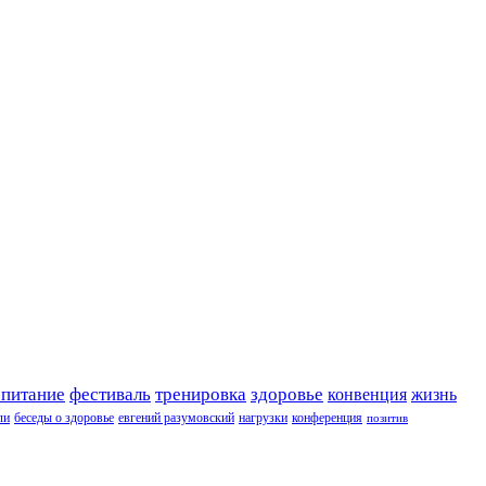
 питание
фестиваль
тренировка
здоровье
конвенция
жизнь
ли
беседы о здоровье
евгений разумовский
нагрузки
конференция
позитив