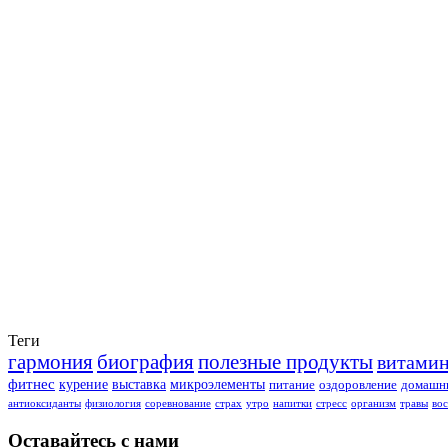
Теги
гармония
биография
полезные продукты
витами
фитнес
курение
выставка
микроэлементы
питание
оздоровление
домашни
антиоксиданты
физиология
соревнование
страх
утро
напитки
стресс
организм
травы
во
Оставайтесь с нами