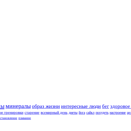
ны
минералы
образ жизни
интересные люди
бег
здоровое
е тренировки
старение
всемирный день
диеты
йога
сайкл
похудеть
настроение
це
сстановление
плавание