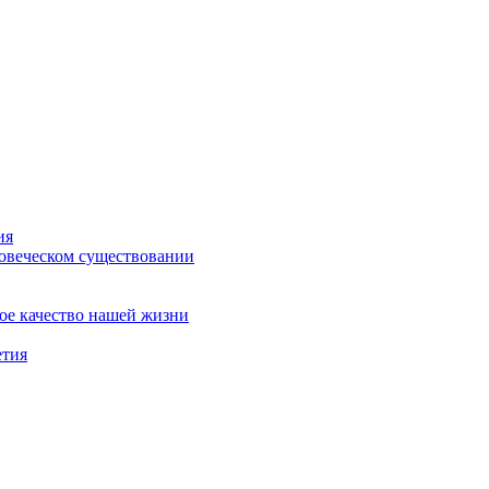
ия
ловеческом существовании
ое качество нашей жизни
етия