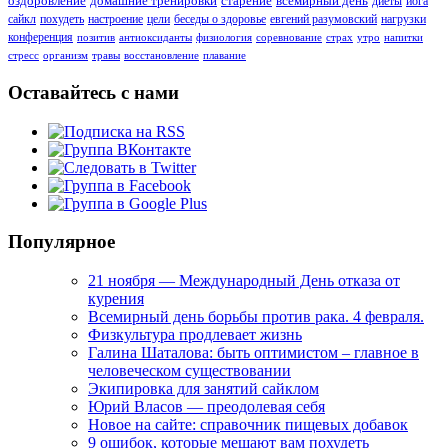
оздоровление
домашние тренировки
старение
всемирный день
диеты
йога
сайкл
похудеть
настроение
цели
беседы о здоровье
евгений разумовский
нагрузки
конференция
позитив
антиоксиданты
физиология
соревнование
страх
утро
напитки
стресс
организм
травы
восстановление
плавание
Оставайтесь с нами
Популярное
21 ноября — Международный День отказа от
курения
Всемирный день борьбы против рака. 4 февраля.
Физкультура продлевает жизнь
Галина Шаталова: быть оптимистом – главное в
человеческом существовании
Экипировка для занятий сайклом
Юрий Власов — преодолевая себя
Новое на сайте: справочник пищевых добавок
9 ошибок, которые мешают вам похудеть