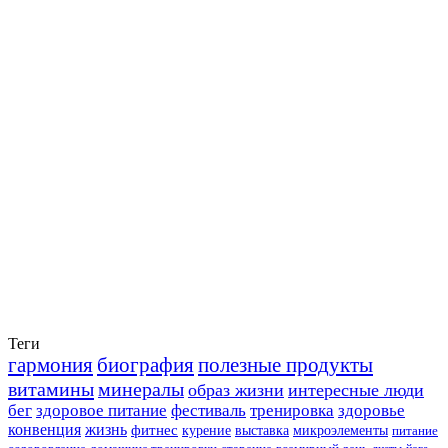
Теги
гармония
биография
полезные продукты
витамины
минералы
образ жизни
интересные люди
бег
здоровое питание
фестиваль
тренировка
здоровье
конвенция
жизнь
фитнес
курение
выставка
микроэлементы
питание