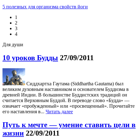
5 полезных для организма свойств йоги
1
2
3
4
Для души
10 уроков Будды
27/09/2011
Сиддхартха Гаутама (Siddhartha Gautama) был
великим духовным наставником и основателем Буддизма в
древней Индии. В большинстве Буддистских традиций он
считается Верховным Буддой. В переводе слово «Будда» —
означает «пробужденный» или «просвещенный». Прочитайте
его наставления в...
Читать далее
Путь к мечте — умение ставить цели в
жизни
22/09/2011