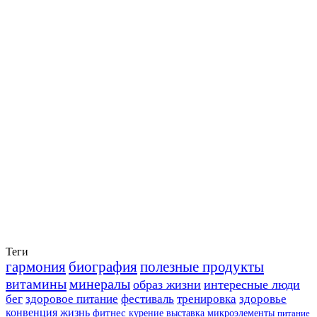
Теги
гармония
биография
полезные продукты
витамины
минералы
образ жизни
интересные люди
бег
здоровое питание
фестиваль
тренировка
здоровье
конвенция
жизнь
фитнес
курение
выставка
микроэлементы
питание