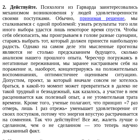
2. Действуйте.
Психологи из Гарварда заинтересовались
механизмом возникновения у людей удовлетворенности
своими поступками. Обычно,
принимая решение
, мы
сталкиваемся с одной проблемой: узнать результаты того или
иного выбора удастся лишь некоторое время спустя. Чтобы
себя обезопасить, мы проигрываем в голове разные сценарии,
стараясь выбрать тот, который должен принести наибольшую
радость. Однако на самом деле эти мысленные прогнозы
являются не столько предсказанием будущего, сколько
анализом нашего прошлого опыта. Чересчур погружаясь в
негативные переживания, мы заранее настраиваем себя на
поражение и, наоборот, концентрируясь на положительных
воспоминаниях, оптимистичнее оцениваем ситуацию.
Допустим, проект, за который вначале совсем не хотелось
браться, в какой-то момент может превратиться в далеко не
такой трудный и безнадежный, как казалось, а участие в нем
расценивается как полезный опыт, а не утомительная трата
времени. Кроме того, ученые полагают, что принцип «7 раз
отмерь, лишь 1 раз отрежь» уменьшает удовлетворение от
своих поступков, потому что энергия впустую растрачивается
на сомнения. Так что действуйте! Все же, жалеть лучше о
сделанном, чем о не сделанном — это теперь научно
доказанный факт.