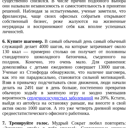
существенно снизился. В числе причин подобного выбора
они называли независимость и самостоятельность в принятии
решений. Наблюдая за испытуемыми, ученые заметили, что
фрилансеры, чаще своих офисных собратьев открывают
собственный бизнес, реже жалуются на жизненные
неурядицы и воспринимают себя как вполне успешных
личностей.
6. Купите шагомер.
В самый обычный день самый обычный
служащий делает 4000 шагов, на которые затрачивает около
130 ккал — примерно столько он получает от половины
стандартного шоколадного батончика, съеденного на
полдник. Конечно, это очень мало. Для сравнения:
домохозяйка с детьми ежедневно совершает 13000 шагов.
Ученые из Стэнфорда обнаружили, что наличие шагомера,
как это ни парадоксально, становится сильной мотивацией.
Взяв в привычку подсчитывать свои движения, люди начали
делать на 2491 шаг в день больше, постепенно превратив
обычную ходьбу в занятную игру и заодно уменьшив
вероятность
сердечнососудистых заболеваний
на 20%. Кстати,
выйдя из автобуса на остановку раньше, вы внесете в свой
актив около 1000 шагов. А это уже четверть дневной нормы
среднестатистического офисного работника.
7. Тренируйте голос.
Мудрый Сократ любил повторять: