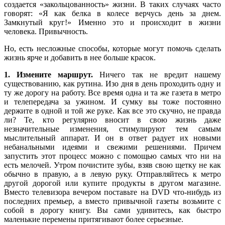
создается «закольцованность» жизни. В таких случаях часто
говорят: «Я как белка в колесе верчусь день за днем.
Замкнутый круг!» Именно это и происходит в жизни
человека. Привычность.
Но, есть несложные способы, которые могут помочь сделать
жизнь ярче и добавить в нее больше красок.
1. Измените маршрут.
Ничего так не вредит нашему
существованию, как рутина. Изо дня в день проходить одну и
ту же дорогу на работу. Все время одна и та же газета в метро
и телепередача за ужином. И сумку вы тоже постоянно
держите в одной и той же руке. Как все это скучно, не правда
ли? Те, кто регулярно вносит в свою жизнь даже
незначительные изменения, стимулируют тем самым
мыслительный аппарат. И он в ответ радует их новыми
небанальными идеями и свежими решениями. Причем
запустить этот процесс можно с помощью самых что ни на
есть мелочей. Утром почистите зубы, взяв свою щетку не как
обычно в правую, а в левую руку. Отправляйтесь к метро
другой дорогой или купите продукты в другом магазине.
Вместо телевизора вечером поставьте на DVD что-нибудь из
последних премьер, а вместо привычной газеты возьмите с
собой в дорогу книгу. Вы сами удивитесь, как быстро
маленькие перемены притягивают более серьезные.