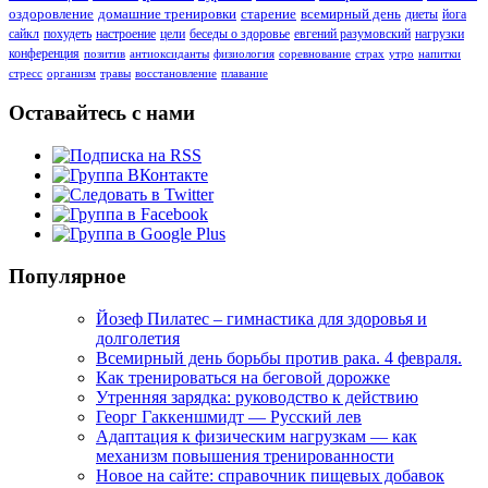
оздоровление
домашние тренировки
старение
всемирный день
диеты
йога
сайкл
похудеть
настроение
цели
беседы о здоровье
евгений разумовский
нагрузки
конференция
позитив
антиоксиданты
физиология
соревнование
страх
утро
напитки
стресс
организм
травы
восстановление
плавание
Оставайтесь с нами
Популярное
Йозеф Пилатес – гимнастика для здоровья и
долголетия
Всемирный день борьбы против рака. 4 февраля.
Как тренироваться на беговой дорожке
Утренняя зарядка: руководство к действию
Георг Гаккеншмидт — Русский лев
Адаптация к физическим нагрузкам — как
механизм повышения тренированности
Новое на сайте: справочник пищевых добавок