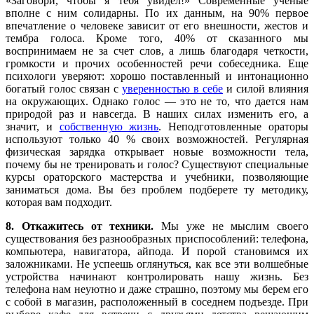
«Заговори, чтобы я тебя увидел!» Современные ученые
вполне с ним солидарны. По их данным, на 90% первое
впечатление о человеке зависит от его внешности, жестов и
тембра голоса. Кроме того, 40% от сказанного мы
воспринимаем не за счет слов, а лишь благодаря четкости,
громкости и прочих особенностей речи собеседника. Еще
психологи уверяют: хорошо поставленный и интонационно
богатый голос связан с
уверенностью в себе
и силой влияния
на окружающих. Однако голос — это не то, что дается нам
природой раз и навсегда. В наших силах изменить его, а
значит, и
собственную жизнь
. Неподготовленные ораторы
используют только 40 % своих возможностей. Регулярная
физическая зарядка открывает новые возможности тела,
почему бы не тренировать и голос? Существуют специальные
курсы ораторского мастерства и учебники, позволяющие
заниматься дома. Вы без проблем подберете ту методику,
которая вам подходит.
8. Откажитесь от техники.
Мы уже не мыслим своего
существования без разнообразных приспособлений: телефона,
компьютера, навигатора, айпода. И порой становимся их
заложниками. Не успеешь оглянуться, как все эти волшебные
устройства начинают контролировать нашу жизнь. Без
телефона нам неуютно и даже страшно, поэтому мы берем его
с собой в магазин, расположенный в соседнем подъезде. При