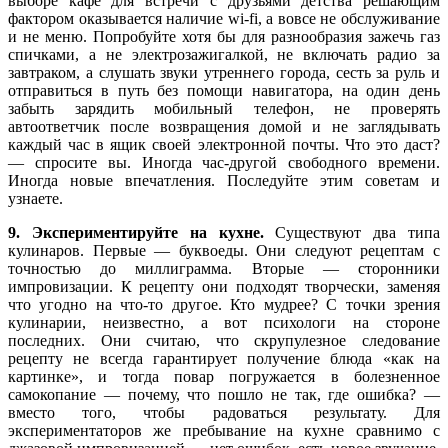
выборе кафе для встречи с друзьями детства решающим
фактором оказывается наличие wi-fi, а вовсе не обслуживание
и не меню. Попробуйте хотя бы для разнообразия зажечь газ
спичками, а не электрозажигалкой, не включать радио за
завтраком, а слушать звуки утреннего города, сесть за руль и
отправиться в путь без помощи навигатора, на один день
забыть зарядить мобильный телефон, не проверять
автоответчик после возвращения домой и не заглядывать
каждый час в ящик своей электронной почты. Что это даст?
— спросите вы. Иногда час-другой свободного времени.
Иногда новые впечатления. Последуйте этим советам и
узнаете.
9. Экспериментируйте на кухне.
Существуют два типа
кулинаров. Первые — буквоеды. Они следуют рецептам с
точностью до миллиграмма. Вторые — сторонники
импровизации. К рецепту они подходят творчески, заменяя
что угодно на что-то другое. Кто мудрее? С точки зрения
кулинарии, неизвестно, а вот психологи на стороне
последних. Они считаю, что скрупулезное следование
рецепту не всегда гарантирует получение блюда «как на
картинке», и тогда повар погружается в болезненное
самокопание — почему, что пошло не так, где ошибка? —
вместо того, чтобы радоваться результату. Для
экспериментаторов же пребывание на кухне сравнимо с