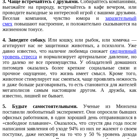
3. Чаще встречайтесь с друзьями.
Собирайтесь компаниями,
выезжайте на природу, встречайтесь в кафе вечером, или
проводите выходные за интересной игрой с вашими друзьями.
Веселая компания, чувство юмора и
заразительный
смех
повышают настроение, и положительно сказываются на
жизненном тонусе.
4. Заведите собаку.
Или кошку, или рыбок, или хомячка —
агитируют нас не защитники животных, а психологи. Уже
давно известно, что наличие любимца снижает
ежедневный
уровень стресса
и нормализирует артериальное давление, но
это далеко не все преимущества. У обладателей домашних
питомцев оказались более крепкие социальные связи и
прочное ощущение, что жизнь имеет смысл. Кроме того,
животное стимулирует нас смеяться, чаще проявлять нежность
и даже больше разговаривать, то есть становится для жителей
мегаполисов самым настоящим другом. А дружба, как
известно, лишней не бывает.
5. Будьте самостоятельными.
Ученые из Мюнхена
поставили любопытный эксперимент. Они опросили бывших
офисных работников, в один хороший день отправившихся в
«свободное плавание». Оказалось, что спустя два года после
написания заявления об уходе 94% из них не жалеют о своем
поступке, даже несмотря на то что у 50 % уровень дохода