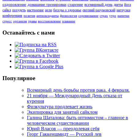
оздоровление
домашние тренировки
старение
всемирный день
диеты
йога
сайкл
похудеть
настроение
цели
беседы о здоровье
евгений разумовский
нагрузки
конференция
позитив
антиоксиданты
физиология
соревнование
страх
утро
напитки
стресс
организм
травы
восстановление
плавание
Оставайтесь с нами
Популярное
Всемирный день борьбы против рака. 4 февраля.
21 ноября — Международный День отказа от
курения
Физкультура продлевает жизнь
Экипировка для занятий сайклом
Галина Шаталова: быть оптимистом – главное в
человеческом существовании
Юрий Власов — преодолевая себя
Георг Гаккеншмидт — Русский лев