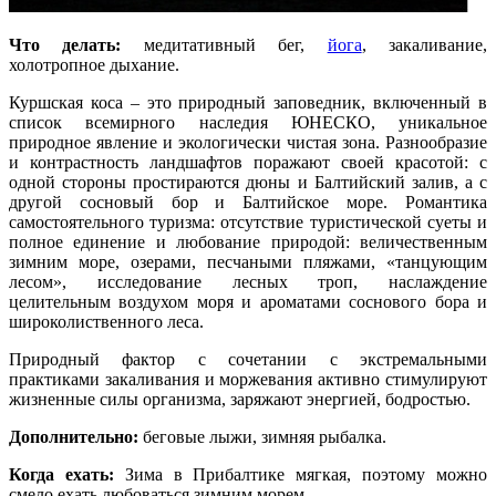
Что делать:
медитативный бег,
йога
, закаливание,
холотропное дыхание.
Куршская коса – это природный заповедник, включенный в
список всемирного наследия ЮНЕСКО, уникальное
природное явление и экологически чистая зона. Разнообразие
и контрастность ландшафтов поражают своей красотой: с
одной стороны простираются дюны и Балтийский залив, а с
другой сосновый бор и Балтийское море. Романтика
самостоятельного туризма: отсутствие туристической суеты и
полное единение и любование природой: величественным
зимним море, озерами, песчаными пляжами, «танцующим
лесом», исследование лесных троп, наслаждение
целительным воздухом моря и ароматами соснового бора и
широколиственного леса.
Природный фактор с сочетании с экстремальными
практиками закаливания и моржевания активно стимулируют
жизненные силы организма, заряжают энергией, бодростью.
Дополнительно:
беговые лыжи, зимняя рыбалка.
Когда ехать:
Зима в Прибалтике мягкая, поэтому можно
смело ехать любоваться зимним морем.