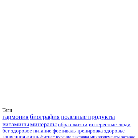
Теги
гармония
биография
полезные продукты
витамины
минералы
образ жизни
интересные люди
бег
здоровое питание
фестиваль
тренировка
здоровье
конвенция
жизнь
фитнес
курение
выставка
микроэлементы
питание