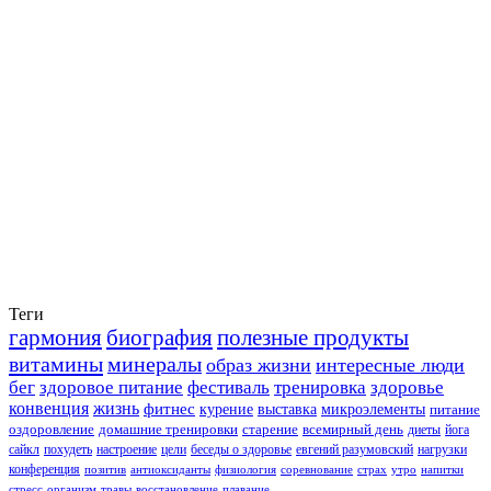
Теги
гармония
биография
полезные продукты
витамины
минералы
образ жизни
интересные люди
бег
здоровое питание
фестиваль
тренировка
здоровье
конвенция
жизнь
фитнес
курение
выставка
микроэлементы
питание
оздоровление
домашние тренировки
старение
всемирный день
диеты
йога
сайкл
похудеть
настроение
цели
беседы о здоровье
евгений разумовский
нагрузки
конференция
позитив
антиоксиданты
физиология
соревнование
страх
утро
напитки
стресс
организм
травы
восстановление
плавание