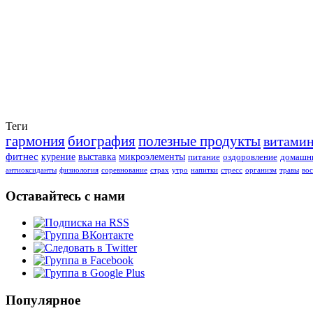
Теги
гармония
биография
полезные продукты
витами
фитнес
курение
выставка
микроэлементы
питание
оздоровление
домашни
антиоксиданты
физиология
соревнование
страх
утро
напитки
стресс
организм
травы
во
Оставайтесь с нами
Популярное