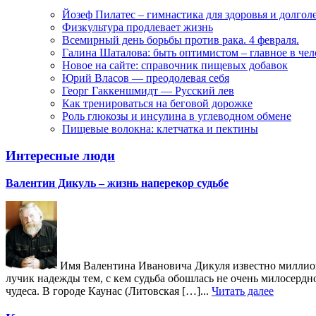
Йозеф Пилатес – гимнастика для здоровья и долгол
Физкультура продлевает жизнь
Всемирный день борьбы против рака. 4 февраля.
Галина Шаталова: быть оптимистом – главное в че
Новое на сайте: справочник пищевых добавок
Юрий Власов — преодолевая себя
Георг Гаккеншмидт — Русский лев
Как тренироваться на беговой дорожке
Роль глюкозы и инсулина в углеводном обмене
Пищевые волокна: клетчатка и пектины
Интересные люди
Валентин Дикуль – жизнь наперекор судьбе
Имя Валентина Ивановича Дикуля известно миллиона
лучик надежды тем, с кем судьба обошлась не очень милосердн
чудеса. В городе Каунас (Литовская […]...
Читать далее