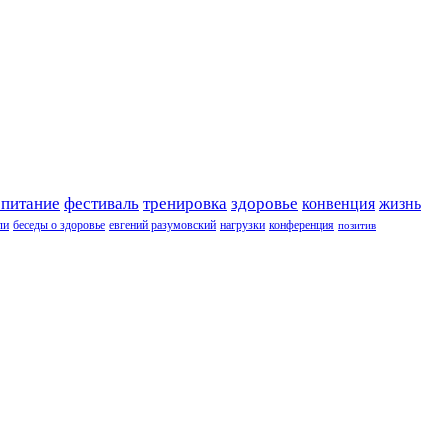
 питание
фестиваль
тренировка
здоровье
конвенция
жизнь
ли
беседы о здоровье
евгений разумовский
нагрузки
конференция
позитив