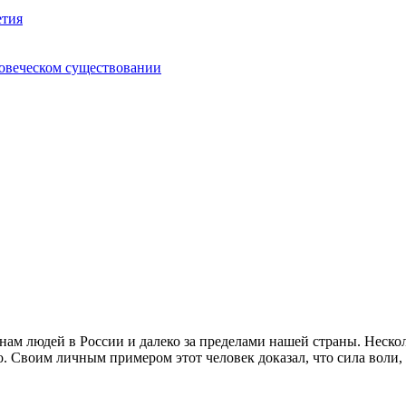
етия
ловеческом существовании
м людей в России и далеко за пределами нашей страны. Нескол
о. Своим личным примером этот человек доказал, что сила воли