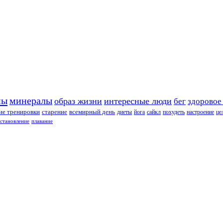
ны
минералы
образ жизни
интересные люди
бег
здоровое
е тренировки
старение
всемирный день
диеты
йога
сайкл
похудеть
настроение
це
сстановление
плавание