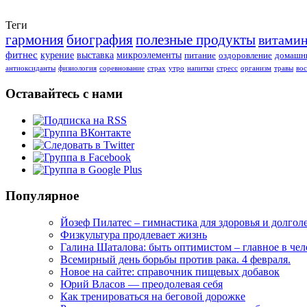
Теги
гармония
биография
полезные продукты
витами
фитнес
курение
выставка
микроэлементы
питание
оздоровление
домашни
антиоксиданты
физиология
соревнование
страх
утро
напитки
стресс
организм
травы
во
Оставайтесь с нами
Популярное
Йозеф Пилатес – гимнастика для здоровья и долгол
Физкультура продлевает жизнь
Галина Шаталова: быть оптимистом – главное в че
Всемирный день борьбы против рака. 4 февраля.
Новое на сайте: справочник пищевых добавок
Юрий Власов — преодолевая себя
Как тренироваться на беговой дорожке