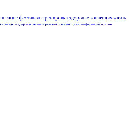
 питание
фестиваль
тренировка
здоровье
конвенция
жизнь
ли
беседы о здоровье
евгений разумовский
нагрузки
конференция
позитив