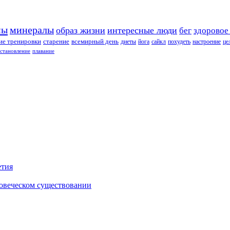
ны
минералы
образ жизни
интересные люди
бег
здоровое
е тренировки
старение
всемирный день
диеты
йога
сайкл
похудеть
настроение
це
сстановление
плавание
етия
ловеческом существовании