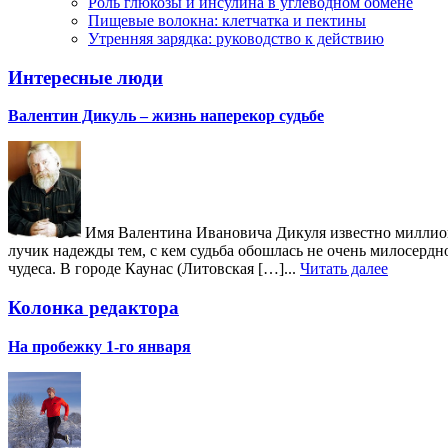
Роль глюкозы и инсулина в углеводном обмене
Пищевые волокна: клетчатка и пектины
Утренняя зарядка: руководство к действию
Интересные люди
Валентин Дикуль – жизнь наперекор судьбе
Имя Валентина Ивановича Дикуля известно миллиона
лучик надежды тем, с кем судьба обошлась не очень милосердн
чудеса. В городе Каунас (Литовская […]...
Читать далее
Колонка редактора
На пробежку 1-го января