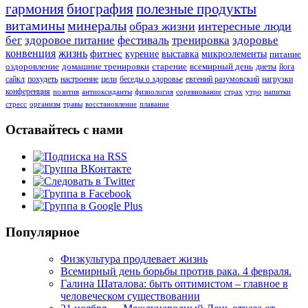
гармония
биография
полезные продукты
витамины
минералы
образ жизни
интересные люди
бег
здоровое питание
фестиваль
тренировка
здоровье
конвенция
жизнь
фитнес
курение
выставка
микроэлементы
питание
оздоровление
домашние тренировки
старение
всемирный день
диеты
йога
сайкл
похудеть
настроение
цели
беседы о здоровье
евгений разумовский
нагрузки
конференция
позитив
антиоксиданты
физиология
соревнование
страх
утро
напитки
стресс
организм
травы
восстановление
плавание
Оставайтесь с нами
Популярное
Физкультура продлевает жизнь
Всемирный день борьбы против рака. 4 февраля.
Галина Шаталова: быть оптимистом – главное в
человеческом существовании