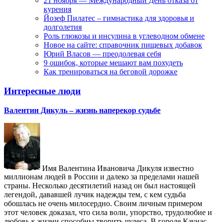
21 ноября — Международный День отказа от
курения
Йозеф Пилатес – гимнастика для здоровья и
долголетия
Роль глюкозы и инсулина в углеводном обмене
Новое на сайте: справочник пищевых добавок
Юрий Власов — преодолевая себя
9 ошибок, которые мешают вам похудеть
Как тренироваться на беговой дорожке
Интересные люди
Валентин Дикуль – жизнь наперекор судьбе
Имя Валентина Ивановича Дикуля известно
миллионам людей в России и далеко за пределами нашей
страны. Несколько десятилетий назад он был настоящей
легендой, дававшей лучик надежды тем, с кем судьба
обошлась не очень милосердно. Своим личным примером
этот человек доказал, что сила воли, упорство, трудолюбие и
любовь к жизни способны творить чудеса. В городе Каунас