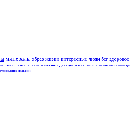
ны
минералы
образ жизни
интересные люди
бег
здоровое
е тренировки
старение
всемирный день
диеты
йога
сайкл
похудеть
настроение
це
сстановление
плавание