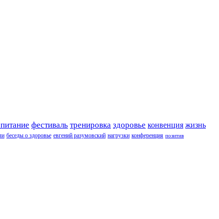
 питание
фестиваль
тренировка
здоровье
конвенция
жизнь
ли
беседы о здоровье
евгений разумовский
нагрузки
конференция
позитив