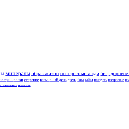
ны
минералы
образ жизни
интересные люди
бег
здоровое
е тренировки
старение
всемирный день
диеты
йога
сайкл
похудеть
настроение
це
сстановление
плавание