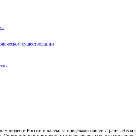
ия
ловеческом существовании
етия
м людей в России и далеко за пределами нашей страны. Нескол
о. Своим личным примером этот человек доказал, что сила воли