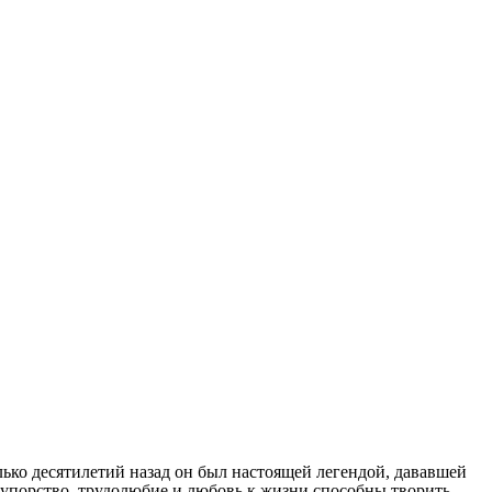
ько десятилетий назад он был настоящей легендой, дававшей
, упорство, трудолюбие и любовь к жизни способны творить