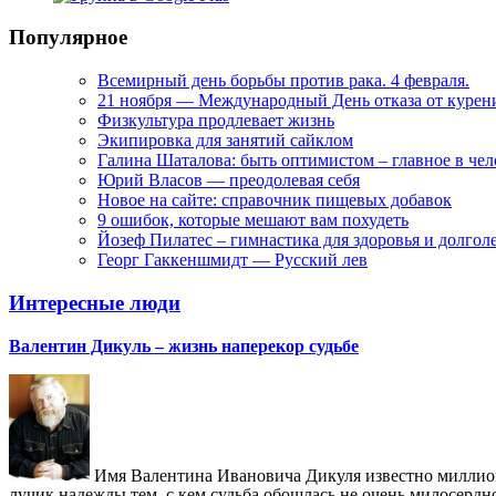
Популярное
Всемирный день борьбы против рака. 4 февраля.
21 ноября — Международный День отказа от курен
Физкультура продлевает жизнь
Экипировка для занятий сайклом
Галина Шаталова: быть оптимистом – главное в че
Юрий Власов — преодолевая себя
Новое на сайте: справочник пищевых добавок
9 ошибок, которые мешают вам похудеть
Йозеф Пилатес – гимнастика для здоровья и долгол
Георг Гаккеншмидт — Русский лев
Интересные люди
Валентин Дикуль – жизнь наперекор судьбе
Имя Валентина Ивановича Дикуля известно миллиона
лучик надежды тем, с кем судьба обошлась не очень милосердн