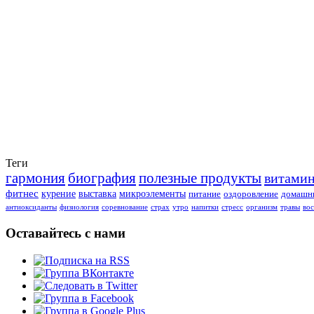
Теги
гармония
биография
полезные продукты
витами
фитнес
курение
выставка
микроэлементы
питание
оздоровление
домашни
антиоксиданты
физиология
соревнование
страх
утро
напитки
стресс
организм
травы
во
Оставайтесь с нами