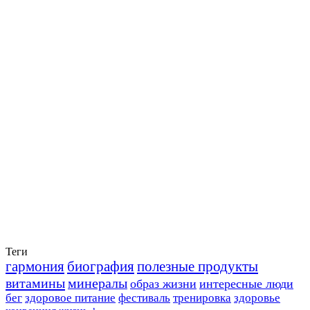
Теги
гармония
биография
полезные продукты
витамины
минералы
образ жизни
интересные люди
бег
здоровое питание
фестиваль
тренировка
здоровье