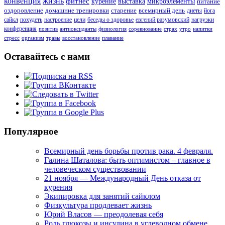
конвенция
жизнь
фитнес
курение
выставка
микроэлементы
питание
оздоровление
домашние тренировки
старение
всемирный день
диеты
йога
сайкл
похудеть
настроение
цели
беседы о здоровье
евгений разумовский
нагрузки
конференция
позитив
антиоксиданты
физиология
соревнование
страх
утро
напитки
стресс
организм
травы
восстановление
плавание
Оставайтесь с нами
Популярное
Всемирный день борьбы против рака. 4 февраля.
Галина Шаталова: быть оптимистом – главное в
человеческом существовании
21 ноября — Международный День отказа от
курения
Экипировка для занятий сайклом
Физкультура продлевает жизнь
Юрий Власов — преодолевая себя
Роль глюкозы и инсулина в углеводном обмене